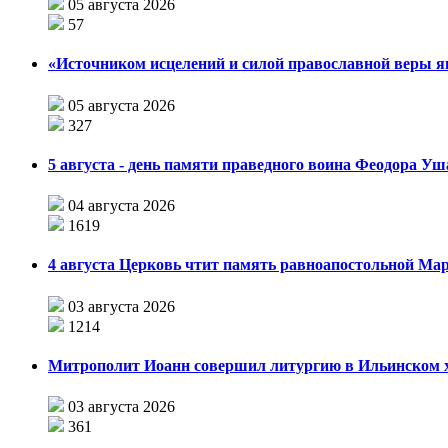
05 августа 2026
57
«Источником исцелений и силой православной веры я
05 августа 2026
327
5 августа - день памяти праведного воина Феодора У
04 августа 2026
1619
4 августа Церковь чтит память равноапостольной М
03 августа 2026
1214
Митрополит Иоанн совершил литургию в Ильинском хр
03 августа 2026
361