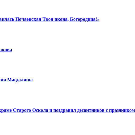
вилась Почаевская Твоя икона, Богородица!»
шакова
арии Магдалины
аме Старого Оскола и поздравил десантников с праздником