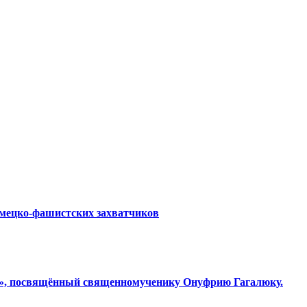
емецко-фашистских захватчиков
ки», посвящённый священномученику Онуфрию Гагалюку.