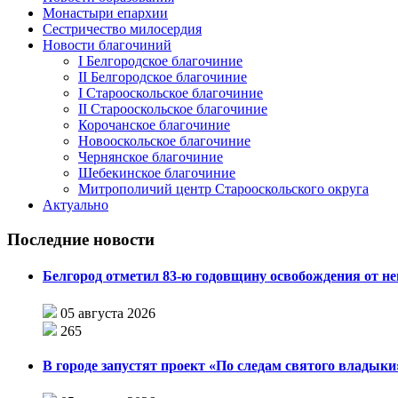
Монастыри епархии
Сестричество милосердия
Новости благочиний
I Белгородское благочиние
II Белгородское благочиние
I Старооскольское благочиние
II Старооскольское благочиние
Корочанское благочиние
Новооскольское благочиние
Чернянское благочиние
Шебекинское благочиние
Митрополичий центр Старооскольского округа
Актуально
Последние новости
Белгород отметил 83-ю годовщину освобождения от н
05 августа 2026
265
В городе запустят проект «По следам святого влады