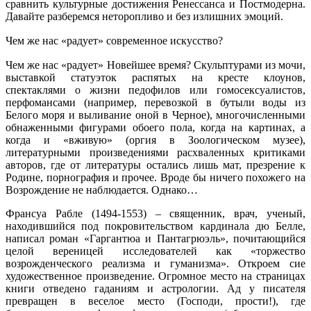
сравнить культурные достижения Ренессанса и Постмодерна.
Давайте разберемся неторопливо и без излишних эмоций.
Чем же нас «радует» современное искусство?
Чем же нас «радует» Новейшее время? Скульптурами из мочи,
выставкой статуэток распятых на кресте клоунов,
спектаклями о жизни педофилов или гомосексуалистов,
перфомансами (например, перевозкой в бутыли воды из
Белого моря и выливание оной в Черное), многочисленными
обнаженными фигурами обоего пола, когда на картинах, а
когда и «вживую» (оргия в Зоологическом музее),
литературными произведениями расхваленных критиками
авторов, где от литературы остались лишь мат, презрение к
Родине, порнография и прочее. Вроде бы ничего похожего на
Возрождение не наблюдается. Однако…
Франсуа Рабле (1494-1553) – священник, врач, ученый,
находившийся под покровительством кардинала дю Белле,
написал роман «Гаргантюа и Пантагрюэль», почитающийся
целой вереницей исследователей как «торжество
возрожденческого реализма и гуманизма». Откроем сие
художественное произведение. Огромное место на страницах
книги отведено гаданиям и астрологии. Ад у писателя
превращен в веселое место (Господи, прости!), где