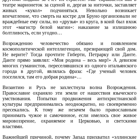
театре марионеток за сценой и, дергая за ниточки, заставляет
живых «кукол» подчиняться. Невольно возникает
впечатление, что смерть на костре для Бруно организовали не
враждебные ему силы, но «друзья» из круга, в коий был вхож
этот «магистр белой магии»: наказание за излишнюю
болтливость, если угодно…
Возрождению человечество обязано и появлением
космополитической интеллигенции, презирающей свой дом.
Не верите? Тогда прочтите Гиберти, Петрарку или Данте.
Данте прямо заявлял: «Моя родина – весь мир!» А девизом
многих гуманистов, переселявшихся из одного итальянского
города в другой, являлась фраза: «Где ученый человек
поселился, там его добрая родина»…
Византию и Русь не захлестнула волна Возрождения.
Православие охраняло эти земли от нашествия языческого
умствования. Попытки продвижения антихристианской
культуры предпринимались неоднократно, но своевременно
пресекались. К тому же незачем было православным
принимать чужое и самочинное, если имелось свое живое
мировоззрение, охраняемое и Церковью, и светскими
властями.
Важнейшей причиной, почему Запад прихватил «эллинские