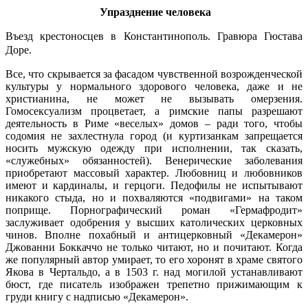
Упразднение человека
Въезд крестоносцев в Константинополь. Гравюра Гюстава
Доре.
Все, что скрывается за фасадом чувственной возрожденческой
культуры у нормального здорового человека, даже и не
христианина, не может не вызывать омерзения.
Гомосексуализм процветает, а римские папы разрешают
деятельность в Риме «веселых» домов – ради того, чтобы
содомия не захлестнула город (и куртизанкам запрещается
носить мужскую одежду при исполнении, так сказать,
«служебных» обязанностей). Венерические заболевания
приобретают массовый характер. Любовниц и любовников
имеют и кардиналы, и герцоги. Педофилы не испытывают
никакого стыда, но и похваляются «подвигами» на таком
поприще. Порнографический роман «Гермафродит»
заслуживает одобрения у высших католических церковных
чинов. Вполне похабный и антицерковный «Декамерон»
Джованни Боккаччо не только читают, но и почитают. Когда
же популярный автор умирает, то его хоронят в храме святого
Якова в Чертальдо, а в 1503 г. над могилой устанавливают
бюст, где писатель изображен трепетно прижимающим к
груди книгу с надписью «Декамерон».