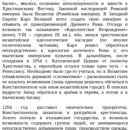
басни», явилось осознание неполноценности и зависти к
Христианскому Востоку. Законной наследницей Римской
империи была Византия (Ромейская империя). В Западной
Европе Карл Великий хотел создать свою империю и
объявить ее правопреемницей Древнего Рима. Отсюда и
возникло так называемое «Каролингское Возрождение»
(конец VIII – середина IX вв.), ибо, минуя христианское
византийское идеологическое наследие (по вполне
политическим мотивам), Карл решил обратиться
непосредственно к идеологии античного Рима (с его
языческим имперским культом). В дальнейшем, после
отпадения в 1054 г. Католической Церкви от полноты
Христианства, у европейцев остался только один путь – к
Ренессансу. Необходимо было где-то учиться, но в Византию
(объявленную державой «схизматиков» – раскольников) ехать
не казалось возможным (лишь единицы решались обучаться в
Константинополе или ином византийском городе). В поисках
мудрости Запад обратился к арабам и евреям, а потом и к
языческому багажу.
1204 год расставил окончательно приоритеты.
Константинополь захватили и разграбили крестоносцы.
Золото потекло в итальянские государства, и возникла
возможность содержать группы людей, не занимающихся
непосредственно добыванием пищи, производством одежды,