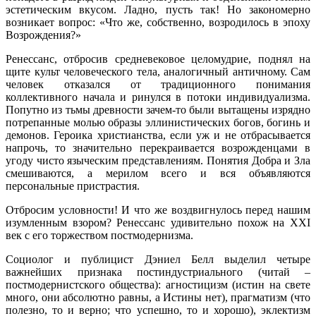
эстетическим вкусом. Ладно, пусть так! Но закономерно
возникает вопрос: «Что же, собственно, возродилось в эпоху
Возрождения?»
Ренессанс, отбросив средневековое целомудрие, поднял на
щите культ человеческого тела, аналогичный античному. Сам
человек отказался от традиционного понимания
коллективного начала и ринулся в потоки индивидуализма.
Попутно из тьмы древности зачем-то были вытащены изрядно
потрепанные молью образы эллинистических богов, богинь и
демонов. Героика христианства, если уж и не отбрасывается
напрочь, то значительно перекраивается возрожденцами в
угоду чисто языческим представлениям. Понятия Добра и Зла
смешиваются, а мерилом всего и вся объявляются
персональные пристрастия.
Отбросим условности! И что же воздвигнулось перед нашим
изумленным взором? Ренессанс удивительно похож на XXI
век с его торжеством постмодернизма.
Социолог и публицист Дэниел Белл выделил четыре
важнейших признака постиндустриального (читай –
постмодернистского общества): агностицизм (истин на свете
много, они абсолютно равны, а Истины нет), прагматизм (что
полезно, то и верно; что успешно, то и хорошо), эклектизм