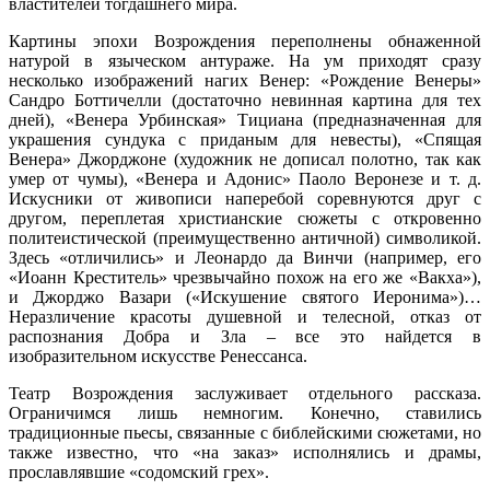
властителей тогдашнего мира.
Картины эпохи Возрождения переполнены обнаженной
натурой в языческом антураже. На ум приходят сразу
несколько изображений нагих Венер: «Рождение Венеры»
Сандро Боттичелли (достаточно невинная картина для тех
дней), «Венера Урбинская» Тициана (предназначенная для
украшения сундука с приданым для невесты), «Спящая
Венера» Джорджоне (художник не дописал полотно, так как
умер от чумы), «Венера и Адонис» Паоло Веронезе и т. д.
Искусники от живописи наперебой соревнуются друг с
другом, переплетая христианские сюжеты с откровенно
политеистической (преимущественно античной) символикой.
Здесь «отличились» и Леонардо да Винчи (например, его
«Иоанн Креститель» чрезвычайно похож на его же «Вакха»),
и Джорджо Вазари («Искушение святого Иеронима»)…
Неразличение красоты душевной и телесной, отказ от
распознания Добра и Зла – все это найдется в
изобразительном искусстве Ренессанса.
Театр Возрождения заслуживает отдельного рассказа.
Ограничимся лишь немногим. Конечно, ставились
традиционные пьесы, связанные с библейскими сюжетами, но
также известно, что «на заказ» исполнялись и драмы,
прославлявшие «содомский грех».