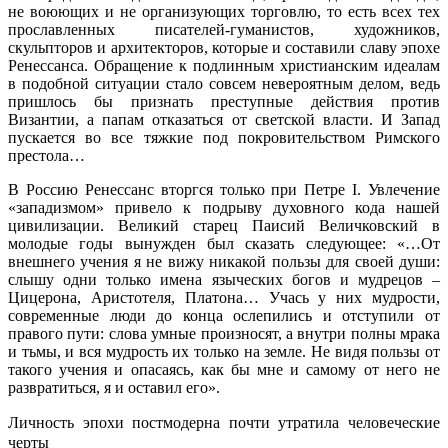
не воюющих и не организующих торговлю, то есть всех тех
прославленных писателей-гуманистов, художников,
скульпторов и архитекторов, которые и составили славу эпохе
Ренессанса. Обращение к подлинным христианским идеалам
в подобной ситуации стало совсем невероятным делом, ведь
пришлось бы признать преступные действия против
Византии, а папам отказаться от светской власти. И Запад
пускается во все тяжкие под покровительством Римского
престола…
В Россию Ренессанс вторгся только при Петре I. Увлечение
«западизмом» привело к подрыву духовного кода нашей
цивилизации. Великий старец Паисий Величковский в
молодые годы вынужден был сказать следующее: «…От
внешнего учения я не вижу никакой пользы для своей души:
слышу одни только имена языческих богов и мудрецов –
Цицерона, Аристотеля, Платона… Учась у них мудрости,
современные люди до конца ослепились и отступили от
правого пути: слова умные произносят, а внутри полны мрака
и тьмы, и вся мудрость их только на земле. Не видя пользы от
такого учения и опасаясь, как бы мне и самому от него не
развратиться, я и оставил его».
Личность эпохи постмодерна почти утратила человеческие
черты