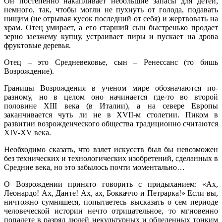
Он постепенно накапливает небольшие запасы для детей,
немного, так, чтобы могли не пухнуть от голода, подавать
нищим (не отрывая кусок последний от себя) и жертвовать на
храм. Отец умирает, а его старший сын быстренько продает
зерно заезжему купцу, устраивает пиры и пускает на дрова
фруктовые деревья.
Отец – это Средневековье, сын – Ренессанс (то бишь
Возрождение).
Границы Возрождения в ученом мире обозначаются по-
разному, но в целом оно начинается где-то во второй
половине XIII века (в Италии), а на севере Европы
заканчивается чуть ли не в XVII-м столетии. Пиком в
развитии возрожденческого общества традиционно считаются
XIV-XV века.
Необходимо сказать, что взлет искусств был бы невозможен
без технических и технологических изобретений, сделанных в
Средние века, но это забылось почти моментально…
О Возрождении принято говорить с придыханием: «Ах,
Леонардо! Ах, Данте! Ах, ах, Боккаччо и Петрарка!» Если вы,
ничтожно сумняшеся, попытаетесь высказать о сем периоде
человеческой истории нечто отрицательное, то мгновенно
попадете в разряд людей некультурных и обделенных тонким