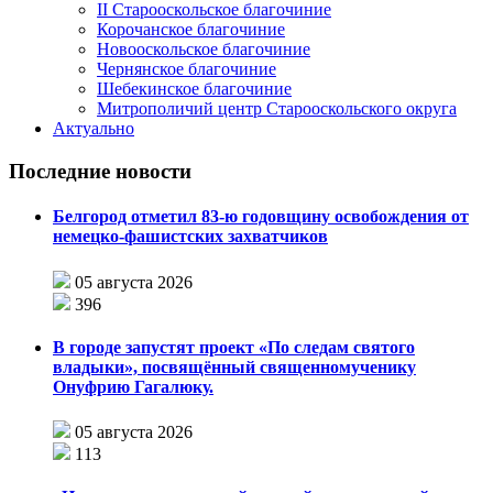
II Старооскольское благочиние
Корочанское благочиние
Новооскольское благочиние
Чернянское благочиние
Шебекинское благочиние
Митрополичий центр Старооскольского округа
Актуально
Последние новости
Белгород отметил 83-ю годовщину освобождения от
немецко-фашистских захватчиков
05 августа 2026
396
В городе запустят проект «По следам святого
владыки», посвящённый священномученику
Онуфрию Гагалюку.
05 августа 2026
113