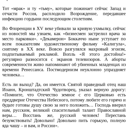
Тот «мрак» и ту «тьму», которые пожинает сейчас Запад и
отчасти Россия, расплодило Возрождение, передавшее
инфекцию гордыни последующим столетиям.
Во Флоренции в XV веке убивали за кривую ухмылку, сейчас
из новостей мы узнаем, как «бизнесмен застрелил врача за
место парковки». «Декамерон» Боккаччо ныне уступает по
всем показателям художественному фильму «Калигула»,
снятому в XX веке. Вовсю разгулялся махровый эгоизм,
подпитываемый рекламой. Вопль «Я этого достойна!»
регулярно разносится с экранов телевизоров. А аборты
современности живо напоминают об убиенных младенцах из
времени Ренессанса. Постмодернизм неуклонно упраздняет
человека…
Есть ли выход? Да, он имеется. Святой праведный отец наш
Иоанн, Кронштадтский Чудотворец, указал верную дорогу:
«Помните, что Отечество земное с его Церковью есть
преддверие Отечества Небесного, потому любите его горячо и
будьте готовы душу свою за него положить… Господь вверил
нам, русским, великий спасительный талант Православной
веры… Восстань же, русский человек! Перестань
безумствовать! Довольно! Довольно пить горькую, полную
яда чашу – и вам, и России».