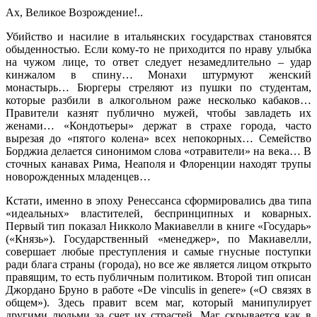
Ах, Великое Возрождение!..
Убийство и насилие в итальянских государствах становятся
обыденностью. Если кому-то не приходится по нраву улыбка
на чужом лице, то ответ следует незамедлительно – удар
кинжалом в спину… Монахи штурмуют женский
монастырь… Бюргеры стреляют из пушки по студентам,
которые разбили в алкогольном раже несколько кабаков…
Правители казнят публично мужей, чтобы завладеть их
женами… «Кондотьеры» держат в страхе города, часто
вырезая до «пятого колена» всех непокорных… Семейство
Борджиа делается синонимом слова «отравители» на века… В
сточных канавах Рима, Неаполя и Флоренции находят трупы
новорожденных младенцев…
Кстати, именно в эпоху Ренессанса сформировались два типа
«идеальных» властителей, беспринципных и коварных.
Первый тип показал Никколо Макиавелли в книге «Государь»
(«Князь»). Государственный «менеджер», по Макиавелли,
совершает любые преступления и самые гнусные поступки
ради блага страны (города), но все же является лицом открыто
правящим, то есть публичным политиком. Второй тип описан
Джордано Бруно в работе «De vinculis in genere» («О связях в
общем»). Здесь правит всем маг, который манипулирует
другими людьми за счет их страстей. Маг скрывается как в