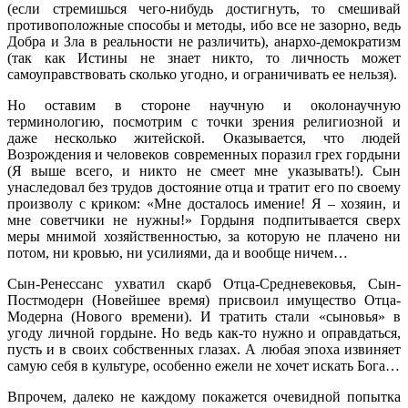
(если стремишься чего-нибудь достигнуть, то смешивай
противоположные способы и методы, ибо все не зазорно, ведь
Добра и Зла в реальности не различить), анархо-демократизм
(так как Истины не знает никто, то личность может
самоуправствовать сколько угодно, и ограничивать ее нельзя).
Но оставим в стороне научную и околонаучную
терминологию, посмотрим с точки зрения религиозной и
даже несколько житейской. Оказывается, что людей
Возрождения и человеков современных поразил грех гордыни
(Я выше всего, и никто не смеет мне указывать!). Сын
унаследовал без трудов достояние отца и тратит его по своему
произволу с криком: «Мне досталось имение! Я – хозяин, и
мне советчики не нужны!» Гордыня подпитывается сверх
меры мнимой хозяйственностью, за которую не плачено ни
потом, ни кровью, ни усилиями, да и вообще ничем…
Сын-Ренессанс ухватил скарб Отца-Средневековья, Сын-
Постмодерн (Новейшее время) присвоил имущество Отца-
Модерна (Нового времени). И тратить стали «сыновья» в
угоду личной гордыне. Но ведь как-то нужно и оправдаться,
пусть и в своих собственных глазах. А любая эпоха извиняет
самую себя в культуре, особенно ежели не хочет искать Бога…
Впрочем, далеко не каждому покажется очевидной попытка