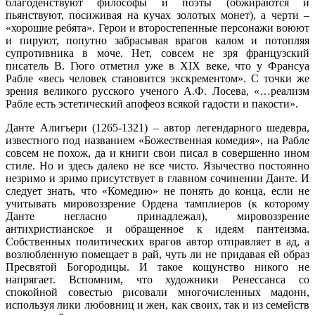
благоденствуют философы и поэты (обжираются и
пьянствуют, посиживая на кучах золотых монет), а черти –
«хорошие ребята». Герои и второстепенные персонажи воюют
и пируют, попутно забрасывая врагов калом и потопляя
супротивника в моче. Нет, совсем не зря французский
писатель В. Гюго отметил уже в XIX веке, что у Франсуа
Рабле «весь человек становится экскрементом». С точки же
зрения великого русского ученого А.Ф. Лосева, «…реализм
Рабле есть эстетический апофеоз всякой гадости и пакости».
Данте Алигьери (1265-1321) – автор легендарного шедевра,
известного под названием «Божественная комедия», на Рабле
совсем не похож, да и книги свои писал в совершенно ином
стиле. Но и здесь далеко не все чисто. Язычество постоянно
незримо и зримо присутствует в главном сочинении Данте. И
следует знать, что «Комедию» не понять до конца, если не
учитывать мировоззрение Ордена тамплиеров (к которому
Данте негласно принадлежал), мировоззрение
антихристианское и обращенное к идеям пантеизма.
Собственных политических врагов автор отправляет в ад, а
возлюбленную помещает в рай, чуть ли не придавая ей образ
Пресвятой Богородицы. И такое кощунство никого не
напрягает. Вспомним, что художники Ренессанса со
спокойной совестью рисовали многочисленных мадонн,
используя лики любовниц и жен, как своих, так и из семейств