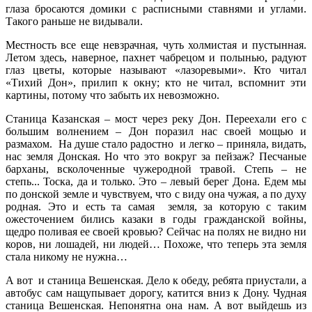
глаза бросаются домики с расписными ставнями и углами.
Такого раньше не видывали.
Местность все еще невзрачная, чуть холмистая и пустынная.
Летом здесь, наверное, пахнет чабрецом и полынью, радуют
глаз цветы, которые называют «лазоревыми». Кто читал
«Тихий Дон», прилип к окну; кто не читал, вспомнит эти
картины, потому что забыть их невозможно.
Станица Казанская – мост через реку Дон. Переехали его с
большим волнением – Дон поразил нас своей мощью и
размахом. На душе стало радостно и легко – приняла, видать,
нас земля Донская. Но что это вокруг за пейзаж? Песчаные
барханы, всколоченные чужеродной травой. Степь – не
степь... Тоска, да и только. Это – левый берег Дона. Едем мы
по донской земле и чувствуем, что с виду она чужая, а по духу
родная. Это и есть та самая земля, за которую с таким
ожесточением бились казаки в годы гражданской войны,
щедро поливая ее своей кровью? Сейчас на полях не видно ни
коров, ни лошадей, ни людей… Похоже, что теперь эта земля
стала никому не нужна…
А вот и станица Вешенская. Дело к обеду, ребята приустали, а
автобус сам нащупывает дорогу, катится вниз к Дону. Чудная
станица Вешенская. Непонятна она нам. А вот выйдешь из