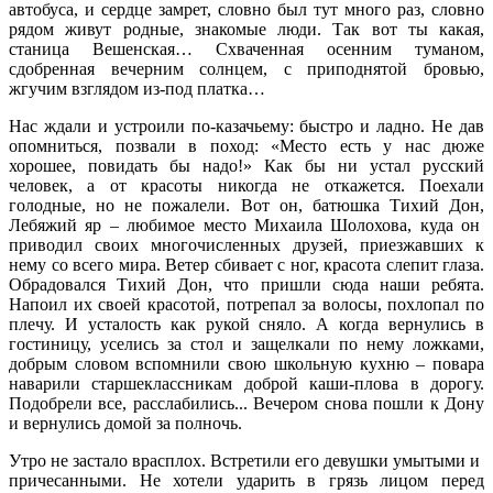
автобуса, и сердце замрет, словно был тут много раз, словно
рядом живут родные, знакомые люди. Так вот ты какая,
станица Вешенская… Схваченная осенним туманом,
сдобренная вечерним солнцем, с приподнятой бровью,
жгучим взглядом из-под платка…
Нас ждали и устроили по-казачьему: быстро и ладно. Не дав
опомниться, позвали в поход: «Место есть у нас дюже
хорошее, повидать бы надо!» Как бы ни устал русский
человек, а от красоты никогда не откажется. Поехали
голодные, но не пожалели. Вот он, батюшка Тихий Дон,
Лебяжий яр – любимое место Михаила Шолохова, куда он
приводил своих многочисленных друзей, приезжавших к
нему со всего мира. Ветер сбивает с ног, красота слепит глаза.
Обрадовался Тихий Дон, что пришли сюда наши ребята.
Напоил их своей красотой, потрепал за волосы, похлопал по
плечу. И усталость как рукой сняло. А когда вернулись в
гостиницу, уселись за стол и защелкали по нему ложками,
добрым словом вспомнили свою школьную кухню – повара
наварили старшеклассникам доброй каши-плова в дорогу.
Подобрели все, расслабились... Вечером снова пошли к Дону
и вернулись домой за полночь.
Утро не застало врасплох. Встретили его девушки умытыми и
причесанными. Не хотели ударить в грязь лицом перед