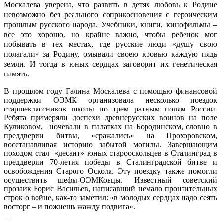
Москалева уверена, что развить в детях любовь к Родине
невозможно без реального соприкосновения с героическим
прошлым русского народа. Учебники, книги, кинофильмы –
все это хорошо, но крайне важно, чтобы ребенок мог
побывать в тех местах, где русские люди «душу свою
полагали» за Родину, омывали своею кровью каждую пядь
земли. И тогда в юных сердцах заговорит их генетическая
память.
В прошлом году Галина Москалева с помощью финансовой
поддержки ОЭМК организовала несколько поездок
старшеклассников школы по трем ратным полям России.
Ребята примеряли доспехи древнерусских воинов на поле
Куликовом, ночевали в палатках на Бородинском, словно в
преддверии битвы, «сражались» на Прохоровском,
восстанавливая историю забытой могилы. Завершающим
походом стал «десант» юных старооскольцев в Сталинград в
преддверии 70-летия победы в Сталинградской битве и
освобождения Старого Оскола. Эту поездку также помогли
осуществить шефы-ОЭМКовцы. Известный советский
прозаик Борис Васильев, написавший немало пронзительных
строк о войне, как-то заметил: «в молодых сердцах надо сеять
восторг – и пожнешь жажду подвига».