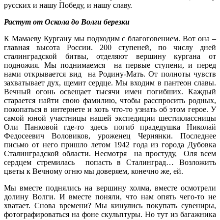
русских и нашу Победу, и нашу славу.
Растут от Оскола
до Волги березки
К Мамаеву Кургану мы подходим с благоговением. Вот она –
главная высота России. 200 ступеней, по числу дней
сталинградской битвы, отделяют вершину кургана от
подножия. Мы поднимаемся на первые ступени, и перед
нами открывается вид на Родину-Мать. От полноты чувств
захватывает дух, щемит сердце. Мы входим в пантеон славы.
Вечный огонь освещает тысячи имен погибших. Каждый
старается найти свою фамилию, чтобы расспросить родных,
покопаться в интернете и хоть что-то узнать об этом герое. У
самой юной участницы нашей экспедиции шестиклассницы
Оли Панковой где-то здесь погиб прадедушка Николай
Федосеевич Воловиков, уроженец Чернянки. Последнее
письмо от него пришло летом 1942 года из города Дубовка
Сталинградской области. Несмотря на простуду, Оля всем
сердцем стремилась попасть в Сталинград… Возложить
цветы к Вечному огню мы доверяем, конечно же, ей.
Мы вместе поднялись на вершину холма, вместе осмотрели
долину Волги. И вместе поняли, что нам опять чего-то не
хватает. Снова времени? Мы кинулись покупать сувениры,
фотографироваться на фоне скульптуры. Но тут из багажника