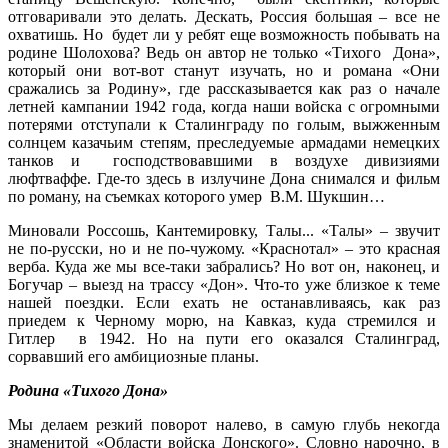
отговаривали это делать. Дескать, Россия большая – все не
охватишь. Но будет ли у ребят еще возможность побывать на
родине Шолохова? Ведь он автор не только «Тихого Дона»,
который они вот-вот станут изучать, но и романа «Они
сражались за Родину», где рассказывается как раз о начале
летней кампании 1942 года, когда наши войска с огромными
потерями отступали к Сталинграду по голым, выжженным
солнцем казачьим степям, преследуемые армадами немецких
танков и господствовавшими в воздухе дивизиями
люфтваффе. Где-то здесь в излучине Дона снимался и фильм
по роману, на съемках которого умер В.М. Шукшин…
Миновали Россошь, Кантемировку, Талы... «Талы» – звучит
не по-русски, но и не по-чужому. «Краснотал» – это красная
верба. Куда же мы все-таки забрались? Но вот он, наконец, и
Богучар – выезд на трассу «Дон». Что-то уже близкое к теме
нашей поездки. Если ехать не останавливаясь, как раз
приедем к Черному морю, на Кавказ, куда стремился и
Гитлер в 1942. Но на пути его оказался Сталинград,
сорвавший его амбициозные планы.
Родина «Тихого Дона»
Мы делаем резкий поворот налево, в самую глубь некогда
знаменитой «Области войска Донского». Словно нарочно, в