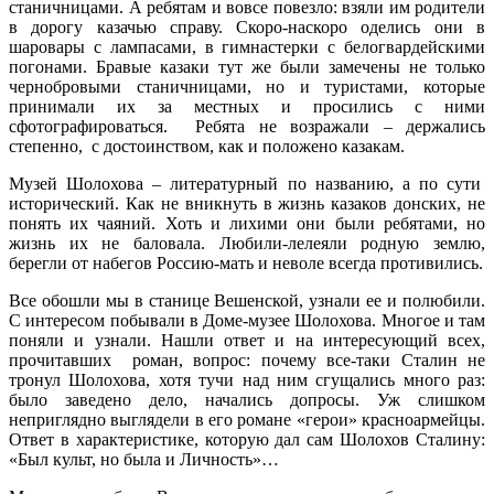
станичницами. А ребятам и вовсе повезло: взяли им родители
в дорогу казачью справу. Скоро-наскоро оделись они в
шаровары с лампасами, в гимнастерки с белогвардейскими
погонами. Бравые казаки тут же были замечены не только
чернобровыми станичницами, но и туристами, которые
принимали их за местных и просились с ними
сфотографироваться. Ребята не возражали – держались
степенно, с достоинством, как и положено казакам.
Музей Шолохова – литературный по названию, а по сути
исторический. Как не вникнуть в жизнь казаков донских, не
понять их чаяний. Хоть и лихими они были ребятами, но
жизнь их не баловала. Любили-лелеяли родную землю,
берегли от набегов Россию-мать и неволе всегда противились.
Все обошли мы в станице Вешенской, узнали ее и полюбили.
С интересом побывали в Доме-музее Шолохова. Многое и там
поняли и узнали. Нашли ответ и на интересующий всех,
прочитавших роман, вопрос: почему все-таки Сталин не
тронул Шолохова, хотя тучи над ним сгущались много раз:
было заведено дело, начались допросы. Уж слишком
неприглядно выглядели в его романе «герои» красноармейцы.
Ответ в характеристике, которую дал сам Шолохов Сталину:
«Был культ, но была и Личность»…