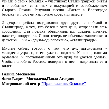
узнали о своих земляках – участниках Сталинградской битвы
и о событиях, связанных с оккупацией и освобождением
Старого Оскола. Разучили песню «Растет в Волгограде
березка» и поют ее, как только соберутся вместе.
2 февраля ребята поздравляли друг друга с победой в
Сталинграде, а тем, кто болел в этот день, отправляли sms-
сообщения. Эта поездка объединила их, сделала сильнее,
навсегда подружила. И они теперь не обычные мальчишки и
девчонки. Они – «друзья-однополчане», «сталинградцы».
Многие сейчас говорят о том, что дух патриотизма у
молодежи утрачен, и его уже не поднять. Конечно, одними
бумагами и постановлениями это вряд ли удастся сделать.
Чтобы полюбить Россию, поверить в нее – надо знать ее и
видеть.
Галина Москалева
Фото Вадима Москалева,Павла Асадчих
Митрополичий центр
"Православное Осколье"