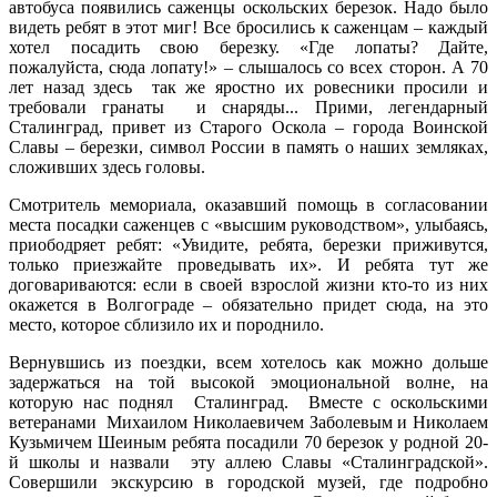
автобуса появились саженцы оскольских березок. Надо было
видеть ребят в этот миг! Все бросились к саженцам – каждый
хотел посадить свою березку. «Где лопаты? Дайте,
пожалуйста, сюда лопату!» – слышалось со всех сторон. А 70
лет назад здесь так же яростно их ровесники просили и
требовали гранаты и снаряды... Прими, легендарный
Сталинград, привет из Старого Оскола – города Воинской
Славы – березки, символ России в память о наших земляках,
сложивших здесь головы.
Смотритель мемориала, оказавший помощь в согласовании
места посадки саженцев с «высшим руководством», улыбаясь,
приободряет ребят: «Увидите, ребята, березки приживутся,
только приезжайте проведывать их». И ребята тут же
договариваются: если в своей взрослой жизни кто-то из них
окажется в Волгограде – обязательно придет сюда, на это
место, которое сблизило их и породнило.
Вернувшись из поездки, всем хотелось как можно дольше
задержаться на той высокой эмоциональной волне, на
которую нас поднял Сталинград. Вместе с оскольскими
ветеранами Михаилом Николаевичем Заболевым и Николаем
Кузьмичем Шеиным ребята посадили 70 березок у родной 20-
й школы и назвали эту аллею Славы «Сталинградской».
Совершили экскурсию в городской музей, где подробно