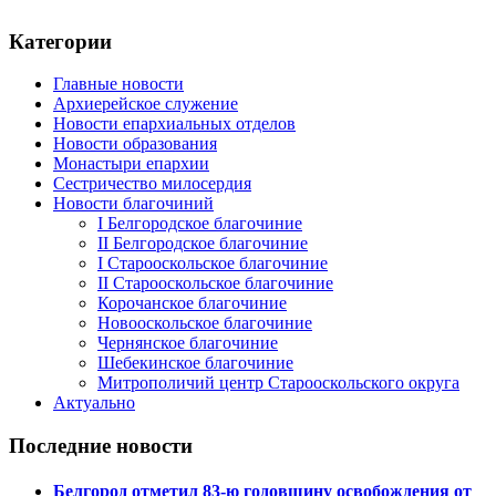
Категории
Главные новости
Архиерейское служение
Новости епархиальных отделов
Новости образования
Монастыри епархии
Сестричество милосердия
Новости благочиний
I Белгородское благочиние
II Белгородское благочиние
I Старооскольское благочиние
II Старооскольское благочиние
Корочанское благочиние
Новооскольское благочиние
Чернянское благочиние
Шебекинское благочиние
Митрополичий центр Старооскольского округа
Актуально
Последние новости
Белгород отметил 83-ю годовщину освобождения от