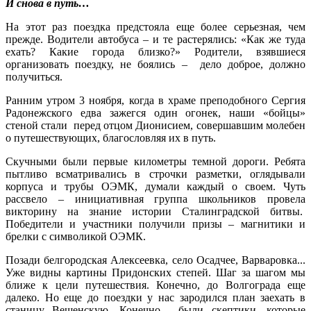
И снова в путь…
На этот раз поездка предстояла еще более серьезная, чем
прежде. Водители автобуса – и те растерялись: «Как же туда
ехать? Какие города близко?» Родители, взявшиеся
организовать поездку, не боялись – дело доброе, должно
получиться.
Ранним утром 3 ноября, когда в храме преподобного Сергия
Радонежского едва зажегся один огонек, наши «бойцы»
стеной стали перед отцом Дионисием, совершавшим молебен
о путешествующих, благословляя их в путь.
Скучными были первые километры темной дороги. Ребята
пытливо всматривались в строчки разметки, оглядывали
корпуса и трубы ОЭМК, думали каждый о своем. Чуть
рассвело – инициативная группа школьников провела
викторину на знание истории Сталинградской битвы.
Победители и участники получили призы – магнитики и
брелки с символикой ОЭМК.
Позади белгородская Алексеевка, село Осадчее, Варваровка...
Уже видны картины Придонских степей. Шаг за шагом мы
ближе к цели путешествия. Конечно, до Волгограда еще
далеко. Но еще до поездки у нас зародился план заехать в
станицу Вешенскую. Конечно, были скептики, которые