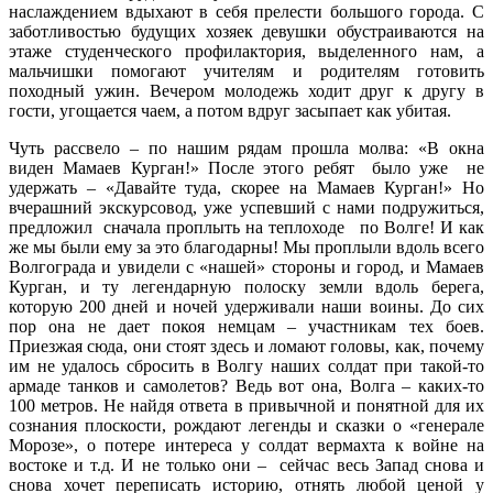
наслаждением вдыхают в себя прелести большого города. С
заботливостью будущих хозяек девушки обустраиваются на
этаже студенческого профилактория, выделенного нам, а
мальчишки помогают учителям и родителям готовить
походный ужин. Вечером молодежь ходит друг к другу в
гости, угощается чаем, а потом вдруг засыпает как убитая.
Чуть рассвело – по нашим рядам прошла молва: «В окна
виден Мамаев Курган!» После этого ребят было уже не
удержать – «Давайте туда, скорее на Мамаев Курган!» Но
вчерашний экскурсовод, уже успевший с нами подружиться,
предложил сначала проплыть на теплоходе по Волге! И как
же мы были ему за это благодарны! Мы проплыли вдоль всего
Волгограда и увидели с «нашей» стороны и город, и Мамаев
Курган, и ту легендарную полоску земли вдоль берега,
которую 200 дней и ночей удерживали наши воины. До сих
пор она не дает покоя немцам – участникам тех боев.
Приезжая сюда, они стоят здесь и ломают головы, как, почему
им не удалось сбросить в Волгу наших солдат при такой-то
армаде танков и самолетов? Ведь вот она, Волга – каких-то
100 метров. Не найдя ответа в привычной и понятной для их
сознания плоскости, рождают легенды и сказки о «генерале
Морозе», о потере интереса у солдат вермахта к войне на
востоке и т.д. И не только они – сейчас весь Запад снова и
снова хочет переписать историю, отнять любой ценой у