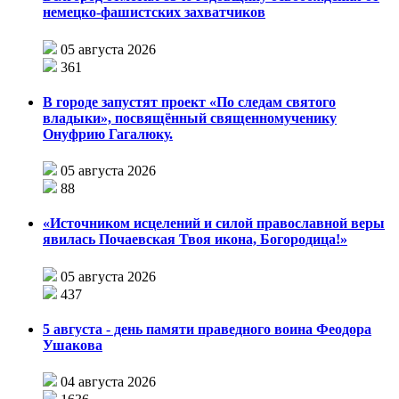
немецко-фашистских захватчиков
05 августа 2026
361
В городе запустят проект «По следам святого
владыки», посвящённый священномученику
Онуфрию Гагалюку.
05 августа 2026
88
«Источником исцелений и силой православной веры
явилась Почаевская Твоя икона, Богородица!»
05 августа 2026
437
5 августа - день памяти праведного воина Феодора
Ушакова
04 августа 2026