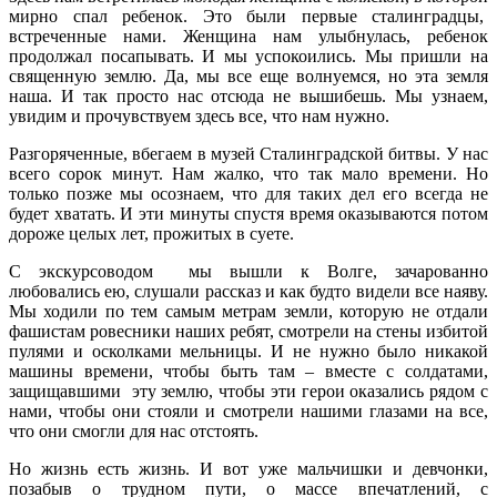
мирно спал ребенок. Это были первые сталинградцы,
встреченные нами. Женщина нам улыбнулась, ребенок
продолжал посапывать. И мы успокоились. Мы пришли на
священную землю. Да, мы все еще волнуемся, но эта земля
наша. И так просто нас отсюда не вышибешь. Мы узнаем,
увидим и прочувствуем здесь все, что нам нужно.
Разгоряченные, вбегаем в музей Сталинградской битвы. У нас
всего сорок минут. Нам жалко, что так мало времени. Но
только позже мы осознаем, что для таких дел его всегда не
будет хватать. И эти минуты спустя время оказываются потом
дороже целых лет, прожитых в суете.
С экскурсоводом мы вышли к Волге, зачарованно
любовались ею, слушали рассказ и как будто видели все наяву.
Мы ходили по тем самым метрам земли, которую не отдали
фашистам ровесники наших ребят, смотрели на стены избитой
пулями и осколками мельницы. И не нужно было никакой
машины времени, чтобы быть там – вместе с солдатами,
защищавшими эту землю, чтобы эти герои оказались рядом с
нами, чтобы они стояли и смотрели нашими глазами на все,
что они смогли для нас отстоять.
Но жизнь есть жизнь. И вот уже мальчишки и девчонки,
позабыв о трудном пути, о массе впечатлений, с