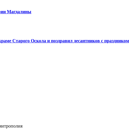
арии Магдалины
аме Старого Оскола и поздравил десантников с праздником
 митрополия