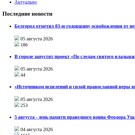
Актуально
Последние новости
Белгород отметил 83-ю годовщину освобождения от н
05 августа 2026
186
В городе запустят проект «По следам святого влады
05 августа 2026
44
«Источником исцелений и силой православной веры я
05 августа 2026
253
5 августа - день памяти праведного воина Феодора У
04 августа 2026