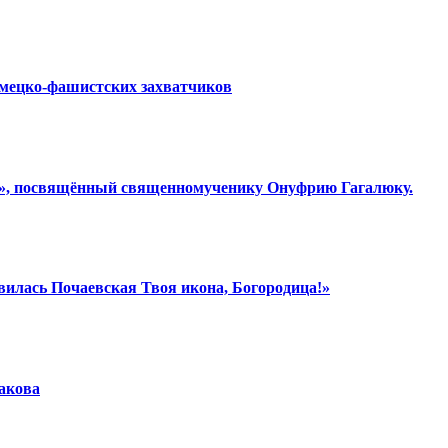
емецко-фашистских захватчиков
ки», посвящённый священномученику Онуфрию Гагалюку.
вилась Почаевская Твоя икона, Богородица!»
шакова