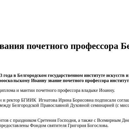
вания почетного профессора Б
3 года в Белгородском государственном институте искусств и
ооскольскому Иоанну звание почетного профессора институт
 диплома и мантии почетного профессора владыке Иоанну.
н и ректор БГИИК Игнатова Ирина Борисовна подписали соглаш
 между Белгородской Православной Духовной семинарией (с мис
нтов с праздником Сретения Господня, а также с Всемирным Дн
 предоставлены Фондом святителя Григория Богослова.