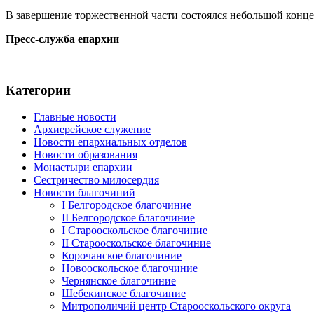
В завершение торжественной части состоялся небольшой конце
Пресс-служба епархии
Категории
Главные новости
Архиерейское служение
Новости епархиальных отделов
Новости образования
Монастыри епархии
Сестричество милосердия
Новости благочиний
I Белгородское благочиние
II Белгородское благочиние
I Старооскольское благочиние
II Старооскольское благочиние
Корочанское благочиние
Новооскольское благочиние
Чернянское благочиние
Шебекинское благочиние
Митрополичий центр Старооскольского округа