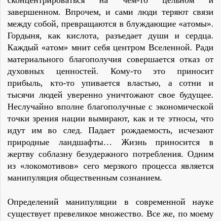
сконцентрироваться на чем-то цельном и
завершенном. Впрочем, и сами люди теряют связи
между собой, превращаются в блуждающие «атомы».
Гордыня, как кислота, разъедает души и сердца.
Каждый «атом» мнит себя центром Вселенной. Ради
материального благополучия совершается отказ от
духовных ценностей. Кому-то это приносит
прибыль, кто-то упивается властью, а сотни и
тысячи людей уверенно уничтожают свое будущее.
Неслучайно вполне благополучные с экономической
точки зрения нации вымирают, как и те этносы, что
идут им во след. Падает рождаемость, исчезают
природные ландшафты… Жизнь приносится в
жертву соблазну безудержного потребления. Одним
из «локомотивов» сего мерзкого процесса является
манипуляция общественным сознанием.
Определений манипуляции в современной науке
существует превеликое множество. Все же, по моему