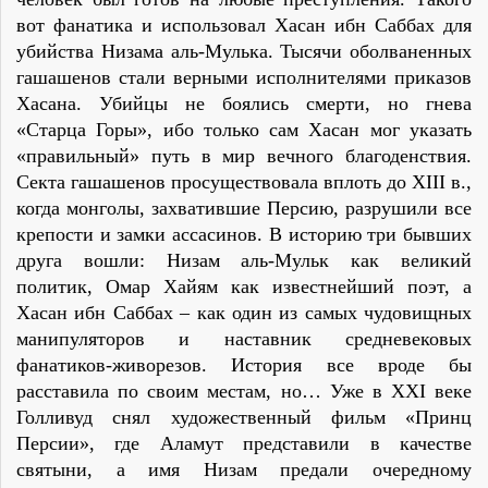
вот фанатика и использовал Хасан ибн Саббах для
убийства Низама аль-Мулька. Тысячи оболваненных
гашашенов стали верными исполнителями приказов
Хасана. Убийцы не боялись смерти, но гнева
«Старца Горы», ибо только сам Хасан мог указать
«правильный» путь в мир вечного благоденствия.
Секта гашашенов просуществовала вплоть до XIII в.,
когда монголы, захватившие Персию, разрушили все
крепости и замки ассасинов. В историю три бывших
друга вошли: Низам аль-Мульк как великий
политик, Омар Хайям как известнейший поэт, а
Хасан ибн Саббах – как один из самых чудовищных
манипуляторов и наставник средневековых
фанатиков-живорезов. История все вроде бы
расставила по своим местам, но… Уже в XXI веке
Голливуд снял художественный фильм «Принц
Персии», где Аламут представили в качестве
святыни, а имя Низам предали очередному