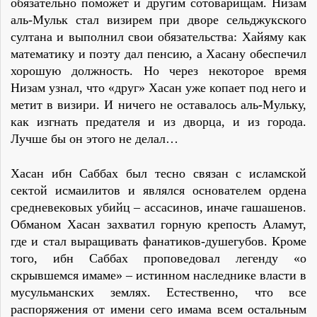
обязательно поможет и другим сотоварищам. Низам
аль-Мульк стал визирем при дворе сельджукского
султана и выполнил свои обязательства: Хайяму как
математику и поэту дал пенсию, а Хасану обеспечил
хорошую должность. Но через некоторое время
Низам узнал, что «друг» Хасан уже копает под него и
метит в визири. И ничего не оставалось аль-Мульку,
как изгнать предателя и из дворца, и из города.
Лучше бы он этого не делал…
Хасан ибн Саббах был тесно связан с исламской
сектой исмаилитов и являлся основателем ордена
средневековых убийц – ассасинов, иначе гашашенов.
Обманом Хасан захватил горную крепость Аламут,
где и стал выращивать фанатиков-душегубов. Кроме
того, ибн Саббах проповедовал легенду «о
скрывшемся имаме» – истинном наследнике власти в
мусульманских землях. Естественно, что все
распоряжения от имени сего имама всем остальным