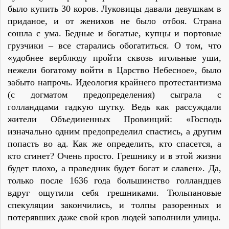
было купить 30 коров. Луковицы давали девушкам в
приданое, и от женихов не было отбоя. Страна
сошла с ума. Бедные и богатые, купцы и портовые
грузчики – все старались обогатиться. О том, что
«удобнее верблюду пройти сквозь игольные уши,
нежели богатому войти в Царство Небесное», было
забыто напрочь. Идеология крайнего протестантизма
(с догматом предопределения) сыграла с
голландцами гадкую шутку. Ведь как рассуждали
жители Объединенных Провинций: «Господь
изначально одним предопределил спастись, а другим
попасть во ад. Как же определить, кто спасется, а
кто сгинет? Очень просто. Грешнику и в этой жизни
будет плохо, а праведник будет богат и славен». Да,
только после 1636 года большинство голландцев
вдруг ощутили себя грешниками. Тюльпановые
спекуляции закончились, и толпы разоренных и
потерявших даже свой кров людей заполнили улицы.