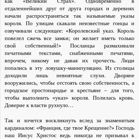
как «Великий Страх». Одновременно в
отдаленнейших друг от друга городах и деревнях
начали распространяться так называемые указы
короля. По улицам скакали неизвестные гонцы и
озвучивали следующее: «Королевский указ. Король
повелел сжечь все замки; он желает иметь только
свой собственный!» Посланцы размахивали
печатными текстами, снабженными печатями,
впрочем, никому не давая их прочесть. Люди
попались в эту ловушку-манипуляцию. Из столицы
доходили лишь невнятные слухи. Дворяне
вооружились, чтобы отстоять свою собственность, а
городское простонародье и крестьяне – для того,
чтобы выполнить «указ» короля. Полилась кровь.
Доверие к власти рухнуло…
Так и хочется воскликнуть вслед за знаменитым
кардиналом: «Франция, где твое Крещение?» Господь
наш Иисус Христос ведь никогда не призывал к