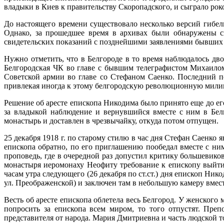
владыки в Киев к правительству Скоропадского, и сыграло рок
До настоящего времени существовало несколько версий гибе
Однако, за прошедшее время в архивах были обнаружены св
свидетельских показаний с позднейшими заявлениями бывших ч
Нужно отметить, что в Белгороде в то время наблюдалось дв
Белгородская ЧК во главе с бывшим телеграфистом Михаилом
Советской армии во главе со Стефаном Саенко. Последний п
привлекая иногда к этому белгородскую революционную милици
Решение об аресте епископа Никодима было принято еще до ег
за владыкой наблюдение и вернувшийся вместе с ним в Бел
монастырь и доставлен в чрезвычайку, откуда потом отпущен.
25 декабря 1918 г. по старому стилю в час дня Стефан Саенко
епископа обратно, по его приглашению пообедал вместе с ни
проповедь, где в очередной раз допустил критику большевик
монастыря иеромонаху Неофиту требование к епископу выйти 
часам утра следующего (26 декабря по ст.ст.) дня епископ Ни
ул. Преображенской) и заключен там в небольшую камеру вмест
Весть об аресте епископа облетела весь Белгород. У женского 
попросить за епископа всем миром, то того отпустят. Пр
представителя от народа. Мария Дмитриевна и часть людской т