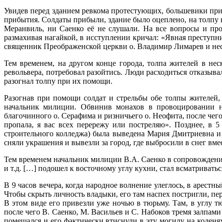
Увидев перед зданием ревкома протестующих, большевики при
прибытия. Солдаты прибыли, здание было оцеплено, на толпу 
Меранвиль, ни Саенко её не слушали. На все вопросы и про
размахивая нагайкой, в исступлении кричал: «Явная преступн
священник Преображенской церкви о. Владимир Лимарев и нес
Тем временем, на другом конце города, толпа жителей в нес
револьвера, потребовал разойтись. Люди расходиться отказыва
разогнал толпу при их помощи.
Разогнав при помощи солдат и стрельбы обе толпы жителей
начальник милиции. Обвинив монахов в провоцировании нар
благочинного о. Серафима и ризничьего о. Неофита, после чего
пропала, я вас всех перережу или постреляю». Позднее, в 
строительного колледжа) была выведена Мария Дмитриевна и 
сняли украшения и вывезли за город, где выбросили в снег вм
Тем временем начальник милиции В.А. Саенко в сопровождении
и т.д. […] подошел к восточному углу кухни, стал всматриват
В 9 часов вечера, когда народное волнение улеглось, в арес
Чтобы скрыть личность владыки, его там наспех постригли, п
В этом виде его привезли уже ночью в тюрьму. Там, в углу т
после чего В. Саенко, М. Васильев и С. Набоков тремя залпами
помещался и его фактически втиснули в эту могилу на колен