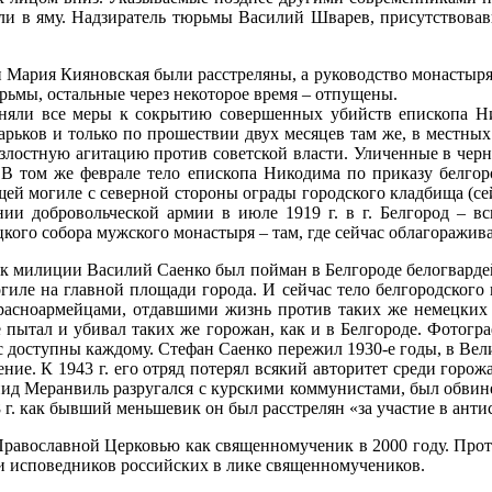
али в яму. Надзиратель тюрьмы Василий Шварев, присутствовав
м и Мария Кияновская были расстреляны, а руководство монасты
юрьмы, остальные через некоторое время – отпущены.
иняли все меры к сокрытию совершенных убийств епископа 
арьков и только по прошествии двух месяцев там же, в местных
 злостную агитацию против советской власти. Уличенные в чер
В том же феврале тело епископа Никодима по приказу белгор
щей могиле с северной стороны ограды городского кладбища (се
нии добровольческой армии в июле 1919 г. в г. Белгород – в
ого собора мужского монастыря – там, где сейчас облагоражива
ик милиции Василий Саенко был пойман в Белгороде белогварде
иле на главной площади города. И сейчас тело белгородского 
красноармейцами, отдавшими жизнь против таких же немецких
е пытал и убивал таких же горожан, как и в Белгороде. Фотогр
 доступны каждому. Стефан Саенко пережил 1930-е годы, в Вел
ение. К 1943 г. его отряд потерял всякий авторитет среди горож
нид Меранвиль разругался с курскими коммунистами, был обвине
8 г. как бывший меньшевик он был расстрелян «за участие в ант
равославной Церковью как священномученик в 2000 году. Прот
и исповедников российских в лике священномучеников.