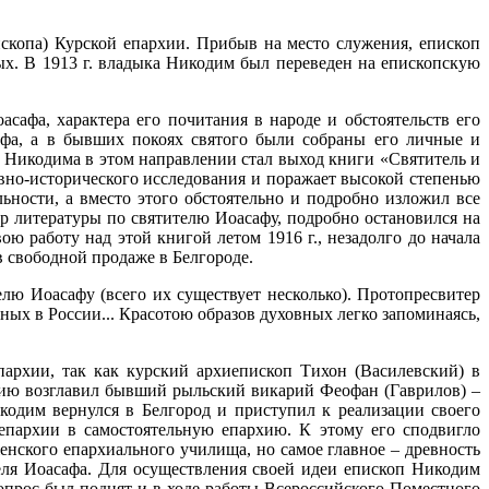
скопа) Курской епархии. Прибыв на место служения, епископ
ых. В 1913 г. владыка Никодим был переведен на епископскую
афа, характера его почитания в народе и обстоятельств его
фа, а в бывших покоях святого были собраны его личные и
а Никодима в этом направлении стал выход книги «Святитель и
овно-исторического исследования и поражает высокой степенью
ности, а вместо этого обстоятельно и подробно изложил все
 литературы по святителю Иоасафу, подробно остановился на
ю работу над этой книгой летом 1916 г., незадолго до начала
 свободной продаже в Белгороде.
лю Иоасафу (всего их существует несколько). Протопресвитер
ых в России... Красотою образов духовных легко запоминаясь,
пархии, так как курский архиепископ Тихон (Василевский) в
хию возглавил бывший рыльский викарий Феофан (Гаврилов) –
одим вернулся в Белгород и приступил к реализации своего
 епархии в самостоятельную епархию. К этому его сподвигло
енского епархиального училища, но самое главное – древность
еля Иоасафа. Для осуществления своей идеи епископ Никодим
вопрос был поднят и в ходе работы Всероссийского Поместного