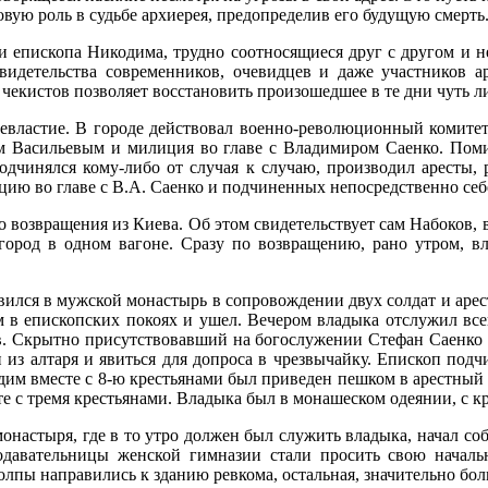
овую роль в судьбе архиерея, предопределив его будущую смерть
ли епископа Никодима, трудно соотносящиеся друг с другом и 
идетельства современников, очевидцев и даже участников аре
екистов позволяет восстановить произошедшее в те дни чуть ли
оевластие. В городе действовал военно-революционный комите
 Васильевым и милиция во главе с Владимиром Саенко. Помим
одчинялся кому-либо от случая к случаю, производил аресты, 
ю во главе с В.А. Саенко и подчиненных непосредственно себе
о возвращения из Киева. Об этом свидетельствует сам Набоков,
город в одном вагоне. Сразу по возвращению, рано утром, вл
 явился в мужской монастырь в сопровождении двух солдат и арес
м в епископских покоях и ушел. Вечером владыка отслужил всен
ов. Скрытно присутствовавший на богослужении Стефан Саенко 
из алтаря и явиться для допроса в чрезвычайку. Епископ подчи
кодим вместе с 8-ю крестьянами был приведен пешком в арестный 
е с тремя крестьянами. Владыка был в монашеском одеянии, с кр
монастыря, где в то утро должен был служить владыка, начал соб
еподавательницы женской гимназии стали просить свою нача
олпы направились к зданию ревкома, остальная, значительно бол