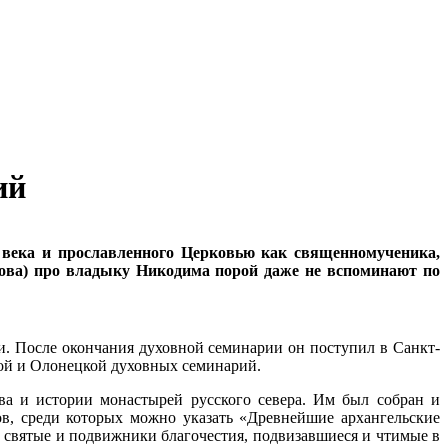
ий
века и прославленного Церковью как священномученика,
кова) про владыку Никодима порой даже не вспоминают по
. После окончания духовной семинарии он поступил в Санкт-
кой и Олонецкой духовных семинарий.
ва и истории монастырей русского севера. Им был собран и
в, среди которых можно указать «Древнейшие архангельские
 святые и подвижники благочестия, подвизавшиеся и чтимые в