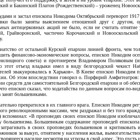
ский и Бакинский Платон (Рождественский) – уроженец Новооско
ами и застал епископа Никодима Октябрьский переворот 1917 г
вки были заняты выяснением отношений друг с другом, ор
льных антицерковных акций не было, если не считать отняти
кий, Грайворонский, частично Корочанский и Новооскольски
у.
риатство от остальной Курской епархии линией фронта, чем то
решить финансово-экономические вопросы, епископ Никодим ос
 училищного совета) и протоиереем Владимиром Поляковым (и
 этот отъезд владыки имел в виду белгородский чекист Наб
елей эвакуировались в Харьков». В Киеве епископ Никодим пр
и. Об этом впоследствии говорил о. Порфирий Амфитеатров: «
и средств для самостоятельной Белгородской епархии и об обес
 что епископ сказал, что ходатайства по данным вопросам по-в
а занят большевиками.
тельно превратился в их главного врага. Епископ Никодим регу
мого революционными массами, чем раздражал и без того вражд
вспоминал: «В проповедях своих епископ Никодим изобличал б
ку большевизма. Большевикам содержание проповедей епископа 
затрагивать в своих проповедях большевиков и критиковать 
ожников за выкуп, отнятием у населения жилья, вымогательство
орящееся насилие несмотря на угрозы в свой адрес. Это пусть 