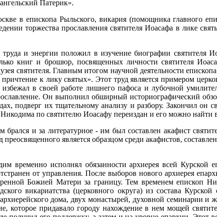
хангельский Патерик».
скве в епископа Рыльского, викария (помощника главного епи
едении торжества прославления святителя Иоасафа в лике свят
труда и энергии положил в изучение биографии святителя Иоас
лько книг и брошюр, посвященных личности святителя Иоаса
узея святителя. Главным итогом научной деятельности епископ
 причтение к лику святых». Этот труд является примером церк
 избежал в своей работе лишнего пафоса и лубочной умилитель
прославление. Он выполнил обширный историографический обзор
ах, подверг их тщательному анализу и разбору. Закончил он сво
Никодима по святителю Иоасафу переиздан и его можно найти в
 брался и за литературное - им был составлен акафист святите
 преосвященного является образцом среди акафистов, составленн
дим временно исполнял обязанности архиерея всей Курской е
тстранен от управления. После выборов нового архиерея епар
оренной Божией Матери за границу. Тем временем епископ Ник
дского викариатства (церковного округа) из состава Курской
е архиерейского дома, двух монастырей, духовной семинарии и ж
ние, которое придавало городу нахождение в нем мощей святит
где получил его поддержку, а затем и на уровне епархии. Этот 