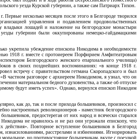
льского уезда Курской губернии, а также сам Патриарх Тихон.
. Первые несколько месяцев после этого в Белгороде творился
ганизацией управления и подавлением продовольственных
е у владыки лошадей и наложение на белгородские монастыри
й уезды губернии были оккупированы немецко-гайдамацкими
лько укрепила убеждение епископа Никодима в необходимости
енью 1918 г. вместе с протоиереем Порфирием Амфитеатровым
нспектором Белгородского женского епархиального училища)
оков в своих позднейших воспоминаниях: «в конце 1918 г.
овел встречу с правительством гетмана Скоропадского и был
В частном разговоре с архиереем Никодимом, я узнал, что он
печении материальном бедного духовенства, а также об отпуске
идимому будут иметь успех». Однако, вернулся епископ Никодим
лярно, как до, так и после прихода большевиков, произносил с
ебно настроенных революционеров - наместник белгородского
ольшевиков, предостерегая от них народ и всячески старался
Никодима не нравилось и не раз они угрожали епископу, что
их действия». Повторное вступление большевиков в Белгород
м, изнасилованиями, расстрелами и избиениями. Игнорировать
и моральное, но противостояние большевикам, вкупе с поездкой