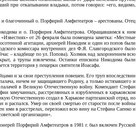
ший при откапывании владыки, потом говорил: «его, видимо,
ря и благочинный о. Порфирий Амфитеатров – арестованы. Отец
Никодима и о. Порфирия Амфитеатрова. Обращавшимся к ним
 «Известиях» от 26 февраля была помещена заметка: «Местные
носотенной агитации, архиерей Никодим и один из попов были
одского комиссара внутренних дел Ф.Я. Славгородского было
йчас – кладбище по ул. Попова). Холмик над захоронением всю
скрыт, а трупы извлечены. Останки епископа Никодима были
ется территория у пещерки святителя Иоасафа.
йцами и за свои преступления повешен. Его труп впоследствии
палача, ничем не защищавшего Родину, а только истязавшего и
 палачей в Великую Отечественную войну. Комендант Стефан
афии замучанных, расстрелянных и изрубленных в харьковском
икую Отечественную создал в Харькове партизанский отряд, но
ан и распался. Умер он своей смертью от старости после войны
н ими в расстрелах, переложил всю вину на Стефана Саенко и
исоветской организации».
оиерей Порфирий Амфитеатров в 1981 г. был включен Русской