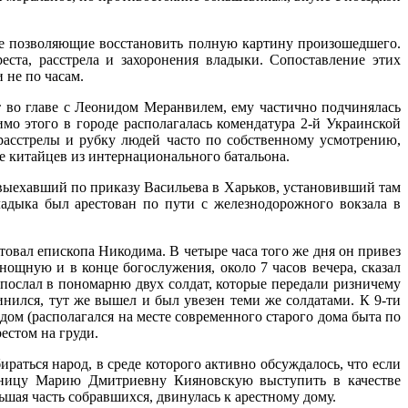
.
не позволяющие восстановить полную картину произошедшего.
ста, расстрела и захоронения владыки. Сопоставление этих
 не по часам.
т во главе с Леонидом Меранвилем, ему частично подчинялась
о этого в городе располагалась комендатура 2-й Украинской
расстрелы и рубку людей часто по собственному усмотрению,
 китайцев из интернационального батальона.
 выехавший по приказу Васильева в Харьков, установивший там
адыка был арестован по пути с железнодорожного вокзала в
товал епископа Никодима. В четыре часа того же дня он привез
ощную и в конце богослужения, около 7 часов вечера, сказал
послал в пономарню двух солдат, которые передали ризничему
нился, тут же вышел и был увезен теми же солдатами. К 9-ти
дом (располагался на месте современного старого дома быта по
естом на груди.
ираться народ, в среде которого активно обсуждалось, что если
льницу Марию Дмитриевну Кияновскую выступить в качестве
ьшая часть собравшихся, двинулась к арестному дому.