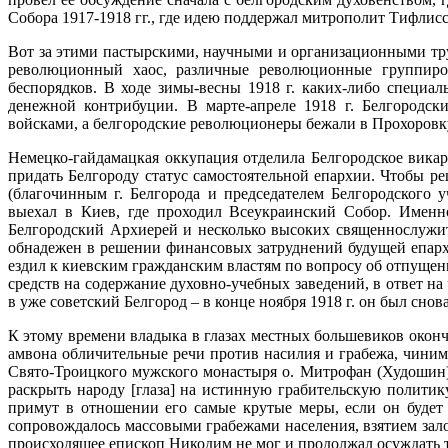
Собора 1917-1918 гг., где идею поддержал митрополит Тифлис
Вот за этими пастырскими, научными и организационными труд
революционный хаос, различные революционные группиро
беспорядков. В ходе зимы-весны 1918 г. каких-либо специа
денежной контрибуции. В марте-апреле 1918 г. Белгородс
войсками, а белгородские революционеры бежали в Прохоровк
Немецко-гайдамацкая оккупация отделила Белгородское вика
придать Белгороду статус самостоятельной епархии. Чтобы 
(благочинным г. Белгорода и председателем Белгородского
выехал в Киев, где проходил Всеукраинский Собор. Именно
Белгородский Архиерей и несколько высоких священнослужит
обнадежен в решении финансовых затруднений будущей епархи
ездил к киевским гражданским властям по вопросу об отпущени
средств на содержание духовно-учебных заведений, в ответ на
в уже советский Белгород – в конце ноября 1918 г. он был снов
К этому времени владыка в глазах местных большевиков оконча
амвона обличительные речи против насилия и грабежа, чини
Свято-Троицкого мужского монастыря о. Митрофан (Худошин) 
раскрыть народу [глаза] на истинную грабительскую полити
примут в отношении его самые крутые меры, если он будет 
сопровождалось массовыми грабежами населения, взятием зал
происходящее епископ Никодим не мог и продолжал осуждать тв