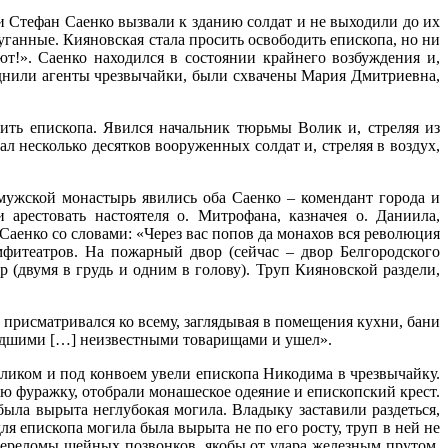
 Стефан Саенко вызвали к зданию солдат и не выходили до их
ганные. Кияновская стала просить освободить епископа, но ни
т!». Саенко находился в состоянии крайнего возбуждения и,
воднили агенты чрезвычайки, были схвачены Мария Дмитриевна,
тить епископа. Явился начальник тюрьмы Волик и, стреляя из
л несколько десятков вооруженных солдат и, стреляя в воздух,
ужской монастырь явились оба Саенко – комендант города и
рестовать настоятеля о. Митрофана, казначея о. Даниила,
 Саенко со словами: «Через вас попов да монахов вся революция
мфитеатров. На пожарный двор (сейчас – двор Белгородского
(двумя в грудь и одним в голову). Труп Кияновской раздели,
присматривался ко всему, заглядывая в помещения кухни, бани
ишедшими […] неизвестными товарищами и ушел».
оликом и под конвоем увели епископа Никодима в чрезвычайку.
ю фуражку, отобрали монашеское одеяние и епископский крест.
была вырыта неглубокая могила. Владыку заставили раздеться,
ля епископа могила была вырыта не по его росту, труп в ней не
переломы шейных позвонков, якобы от удара железным прутом,