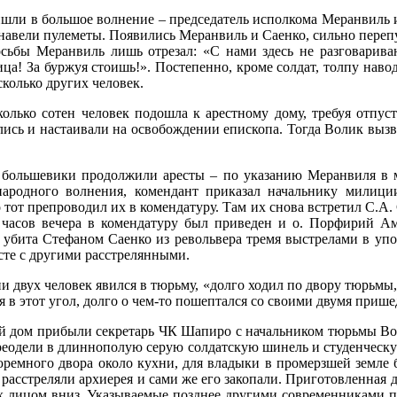
шли в большое волнение – председатель исполкома Меранвиль и
навели пулеметы. Появились Меранвиль и Саенко, сильно перепу
сьбы Меранвиль лишь отрезал: «С нами здесь не разговариваю
ица! За буржуя стоишь!». Постепенно, кроме солдат, толпу на
колько других человек.
колько сотен человек подошла к арестному дому, требуя отпус
лись и настаивали на освобождении епископа. Тогда Волик вызва
, большевики продолжили аресты – по указанию Меранвиля в м
одного волнения, комендант приказал начальнику милиции а
 тот препроводил их в комендатуру. Там их снова встретил С.А.
5 часов вечера в комендатуру был приведен и о. Порфирий А
убита Стефаном Саенко из револьвера тремя выстрелами в упор 
есте с другими расстрелянными.
 двух человек явился в тюрьму, «долго ходил по двору тюрьмы, 
ься в этот угол, долго о чем-то пошептался со своими двумя пр
тный дом прибыли секретарь ЧК Шапиро с начальником тюрьмы В
ереодели в длиннополую серую солдатскую шинель и студенческу
юремного двора около кухни, для владыки в промерзшей земле 
 расстреляли архиерея и сами же его закопали. Приготовленная д
ях лицом вниз. Указываемые позднее другими современниками 