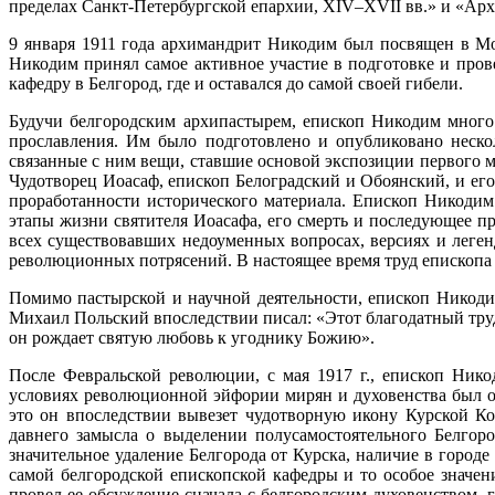
пределах Санкт-Петербургской епархии, XIV–XVII вв.» и «Ар
9 января 1911 года архимандрит Никодим был посвящен в Мо
Никодим принял самое активное участие в подготовке и пров
кафедру в Белгород, где и оставался до самой своей гибели.
Будучи белгородским архипастырем, епископ Никодим много 
прославления. Им было подготовлено и опубликовано неско
связанные с ним вещи, ставшие основой экспозиции первого м
Чудотворец Иоасаф, епископ Белоградский и Обоянский, и его
проработанности исторического материала. Епископ Никодим
этапы жизни святителя Иоасафа, его смерть и последующее 
всех существовавших недоуменных вопросах, версиях и легенд
революционных потрясений. В настоящее время труд епископа 
Помимо пастырской и научной деятельности, епископ Никодим
Михаил Польский впоследствии писал: «Этот благодатный труд
он рождает святую любовь к угоднику Божию».
После Февральской революции, с мая 1917 г., епископ Нико
условиях революционной эйфории мирян и духовенства был о
это он впоследствии вывезет чудотворную икону Курской К
давнего замысла о выделении полусамостоятельного Белгоро
значительное удаление Белгорода от Курска, наличие в город
самой белгородской епископской кафедры и то особое значе
провел ее обсуждение сначала с белгородским духовенством, 