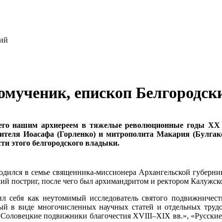
омученик, епископ Белгородск
шего нашим архиереем в тяжелые революционные годы ХХ 
тителя Иоасафа (Горленко) и митрополита Макария (Булга
ти этого белгородского владыки.
дился в семье священника-миссионера Архангельской губернии
кий постриг, после чего был архимандритом и ректором Калужс
л себя как неутомимый исследователь святого подвижничест
ый в виде многочисленных научных статей и отдельных трудо
 «Соловецкие подвижники благочестия XVIII–XIX вв.», «Русские