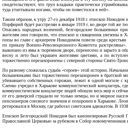
свидетельствуют, что труп владыки практически утрамбовыв
туда утаптывали ногами, чтобы он поместился в ней».
Таким образом, к утру 27-го декабря 1918 г. епископ Никоди
Порфирий будет расстрелян в январе 1919 г. во дворе той же т
Опасаясь народных волнений, белгородские большевики пр
жителям они говорили, что епископ и священник увезены в Х
попы во главе с архиереем Никодимом повели среди крестьян
по приказу Военно-Революционного Комитета разстреляны». 
выкопано из ямы в тюремном дворе, перенесено и зарыто в об
весну и лето был украшен жителями цветами, а по вступле
торжественно перезахоронены с северной стороны Свято-Троицк
По разному сложилась судьба «героев» этой истории. Начальн
большевиками был торжественно перезахоронен в братской мог
убивавшего собственных горожан, лежит в одной могиле с 
Саенко учредил в Харькове коммунистический концлагерь, гд
коммунистическом концлагере людей обошли весь мир и сейчас
от его диверсий страдали не только немцы, но и мирное насел
пенсионером союзного значения и похоронен в Харькове. Лео
ретировался в Москву, где работал советским адвокатом. В 193
Епископ Белгородский Никодим был канонизирован Русской П
Православной Церковью за рубежом в Собор новомученников 