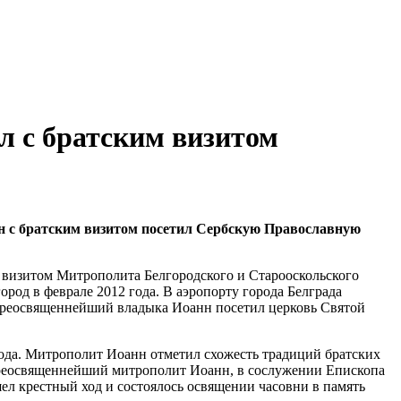
л с братским визитом
н с братским визитом посетил Сербскую Православную
я визитом Митрополита Белгородского и Старооскольского
од в феврале 2012 года. В аэропорту города Белграда
преосвященнейший владыка Иоанн посетил церковь Святой
ода. Митрополит Иоанн отметил схожесть традиций братских
опреосвященнейший митрополит Иоанн, в сослужении Епископа
 крестный ход и состоялось освящении часовни в память