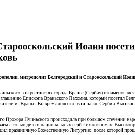
тарооскольский Иоанн посети
ковь
рополии, митрополит Белгородский и Старооскольский Иоан
иньского в окрестностях города Вранье (Сербия) ознаменовалс
лашению Епископа Враньского Пахомия, который посетил Белгор
ители из Вранье. Во время долгого пути на юг Сербии Высоко
того Прохора Пчиньского происходила при большом стечении нар
аваем с солью дети в национальных сербских костюмах. Высок
ил праздничную Божественную Литургию, после которой прошел