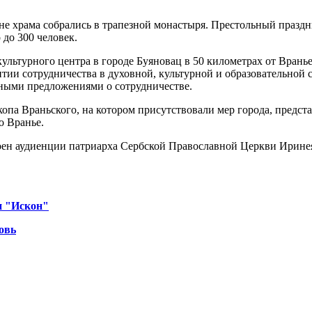
 храма собрались в трапезной монастыря. Престольный праздни
 до 300 человек.
культурного центра в городе Буяновац в 50 километрах от Вран
тии сотрудничества в духовной, культурной и образовательной 
тными предложениями о сотрудничестве.
опа Враньского, на котором присутствовали мер города, предс
о Вранье.
 аудиенции патриарха Сербской Православной Церкви Иринея, в
и "Искон"
овь