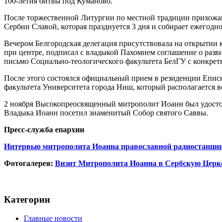
100-летия битвы под Куманово.
После торжественной Литургии по местной традиции прихожане
Сербии Славой, которая празднуется 3 дня и собирает ежегодно
Вечером Белгородская делегация присутствовала на открытии 
при центре, подписал с владыкой Пахомием соглашение о разви
письмо Социально-теологического факультета БелГУ с конкре
После этого состоялся официальный прием в резиденции Еписк
факультета Университета города Ниш, который располагается в
2 ноября Высокопреосвященный митрополит Иоанн был удостоен
Владыка Иоанн посетил знаменитый Собор святого Саввы.
Пресс-служба епархии
Интервью митрополита Иоанна православной радиостанци
Фотогалерея:
Визит Митрополита Иоанна в Сербскую Церк
Категории
Главные новости