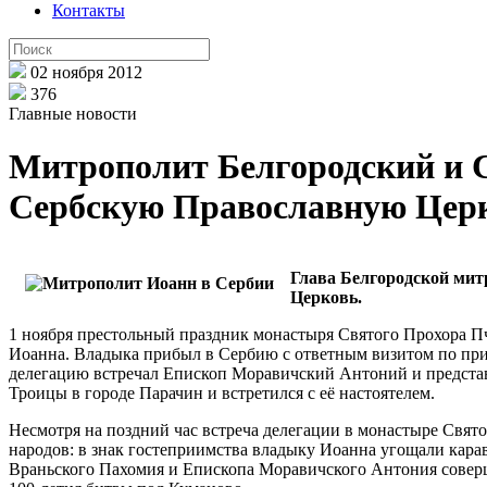
Контакты
02 ноября 2012
376
Главные новости
Митрополит Белгородский и С
Сербскую Православную Цер
Глава Белгородской мит
Церковь.
1 ноября престольный праздник монастыря Святого Прохора Пч
Иоанна. Владыка прибыл в Сербию с ответным визитом по приг
делегацию встречал Епископ Моравичский Антоний и представ
Троицы в городе Парачин и встретился с её настоятелем.
Несмотря на поздний час встреча делегации в монастыре Свя
народов: в знак гостеприимства владыку Иоанна угощали кар
Враньского Пахомия и Епископа Моравичского Антония соверш