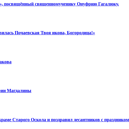
ки», посвящённый священномученику Онуфрию Гагалюку.
вилась Почаевская Твоя икона, Богородица!»
шакова
арии Магдалины
аме Старого Оскола и поздравил десантников с праздником