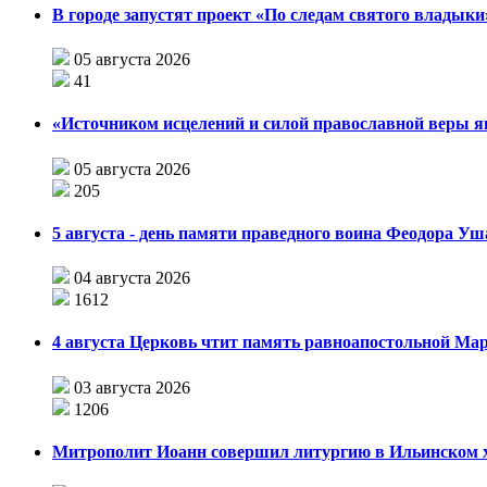
В городе запустят проект «По следам святого влады
05 августа 2026
41
«Источником исцелений и силой православной веры я
05 августа 2026
205
5 августа - день памяти праведного воина Феодора У
04 августа 2026
1612
4 августа Церковь чтит память равноапостольной М
03 августа 2026
1206
Митрополит Иоанн совершил литургию в Ильинском хр