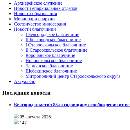
Архиерейское служение
Новости епархиальных отделов
Новости образования
Монастыри епархии
Сестричество милосердия
Новости благочиний
I Белгородское благочиние
II Белгородское благочиние
I Старооскольское благочиние
II Старооскольское благочиние
Корочанское благочиние
Новооскольское благочиние
Чернянское благочиние
Шебекинское благочиние
Митрополичий центр Старооскольского округа
Актуально
Последние новости
Белгород отметил 83-ю годовщину освобождения от н
05 августа 2026
147