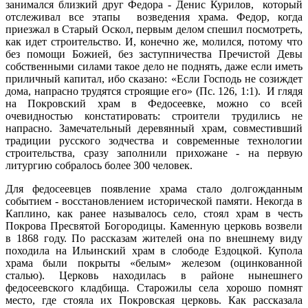
занимался близкий друг Федора - Денис Курилов, который
отслеживал все этапы возведения храма. Федор, когда
приезжал в Старый Оскол, первым делом спешил посмотреть,
как идет строительство. И, конечно же, молился, потому что
без помощи Божией, без заступничества Пречистой Девы
собственными силами такое дело не поднять, даже если иметь
приличный капитал, ибо сказано: «Если Господь не созиждет
дома, напрасно трудятся строящие его» (Пс. 126, 1:1). И глядя
на Покровский храм в Федосеевке, можно со всей
очевидностью констатировать: строители трудились не
напрасно. Замечательный деревянный храм, совместивший
традиции русского зодчества и современные технологии
строительства, сразу заполнили прихожане - на первую
литургию собралось более 300 человек.
Для федосеевцев появление храма стало долгожданным
событием - восстановлением исторической памяти. Некогда в
Каплино, как ранее называлось село, стоял храм в честь
Покрова Пресвятой Богородицы. Каменную церковь возвели
в 1868 году. По рассказам жителей она по внешнему виду
походила на Ильинский храм в слободе Ездоцкой. Купола
храма были покрыты «белым» железом (оцинкованной
сталью). Церковь находилась в районе нынешнего
федосеевского кладбища. Старожилы села хорошо помнят
место, где стояла их Покровская церковь. Как рассказала