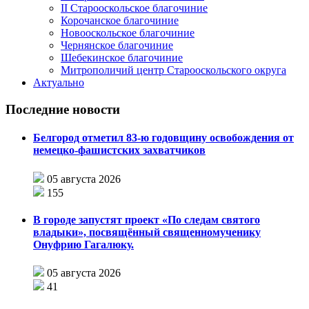
II Старооскольское благочиние
Корочанское благочиние
Новооскольское благочиние
Чернянское благочиние
Шебекинское благочиние
Митрополичий центр Старооскольского округа
Актуально
Последние новости
Белгород отметил 83-ю годовщину освобождения от
немецко-фашистских захватчиков
05 августа 2026
155
В городе запустят проект «По следам святого
владыки», посвящённый священномученику
Онуфрию Гагалюку.
05 августа 2026
41