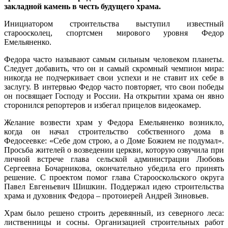
закладной камень в честь будущего храма.
Инициатором строительства выступил известный
староосколец, спортсмен мирового уровня Федор
Емельяненко.
Федора часто называют самым сильным человеком планеты.
Следует добавить, что он и самый скромный чемпион мира:
никогда не подчеркивает свои успехи и не ставит их себе в
заслугу. В интервью Федор часто повторяет, что свои победы
он посвящает Господу и России. На открытии храма он явно
сторонился репортеров и избегал прицелов видеокамер.
Желание возвести храм у Федора Емельяненко возникло,
когда он начал строительство собственного дома в
Федосеевке: «Себе дом строю, а о Доме Божием не подумал».
Просьба жителей о возведении церкви, которую озвучила при
личной встрече глава сельской администрации Любовь
Сергеевна Бочарникова, окончательно убедила его принять
решение. С проектом помог глава Старооскольского округа
Павел Евгеньевич Шишкин. Поддержал идею строительства
храма и духовник Федора – протоиерей Андрей Зиновьев.
Храм было решено строить деревянный, из северного леса:
лиственницы и сосны. Организацией строительных работ