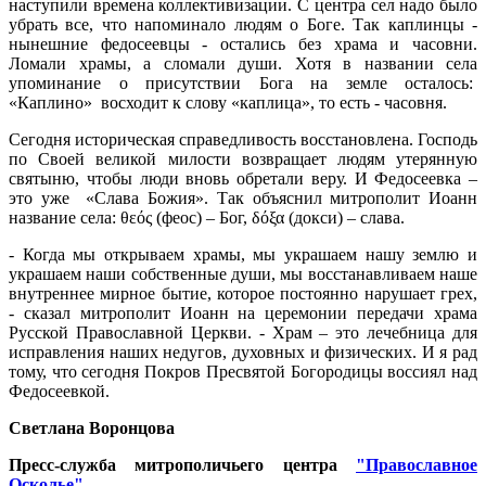
наступили времена коллективизации. С центра сел надо было
убрать все, что напоминало людям о Боге. Так каплинцы -
нынешние федосеевцы - остались без храма и часовни.
Ломали храмы, а сломали души. Хотя в названии села
упоминание о присутствии Бога на земле осталось:
«Каплино» восходит к слову «каплица», то есть - часовня.
Сегодня историческая справедливость восстановлена. Господь
по Своей великой милости возвращает людям утерянную
святыню, чтобы люди вновь обретали веру. И Федосеевка –
это уже «Слава Божия». Так объяснил митрополит Иоанн
название села: θεός (феос) – Бог, δόξα (докси) – слава.
- Когда мы открываем храмы, мы украшаем нашу землю и
украшаем наши собственные души, мы восстанавливаем наше
внутреннее мирное бытие, которое постоянно нарушает грех,
- сказал митрополит Иоанн на церемонии передачи храма
Русской Православной Церкви. - Храм – это лечебница для
исправления наших недугов, духовных и физических. И я рад
тому, что сегодня Покров Пресвятой Богородицы воссиял над
Федосеевкой.
Светлана Воронцова
Пресс-служба митрополичьего центра
"Православное
Осколье"