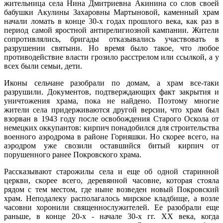
жительница села Нина Дмитриевна Акинина со слов своей
бабушки Акулины Захаровны Мартыновой, каменный храм
начали ломать в конце 30-х годах прошлого века, как раз в
период самой яростной антирелигиозной кампании. Жители
сопротивлялись, бригады отказывались участвовать в
разрушении святыни. Но время было такое, что любое
противодействие власти грозило расстрелом или ссылкой, а у
всех были семьи, дети.
Иконы сельчане разобрали по домам, а храм все-таки
разрушили. Документов, подтверждающих факт закрытия и
уничтожения храма, пока не найдено. Поэтому многие
жители села придерживаются другой версии, что храм был
взорван в 1943 году после освобождения Старого Оскола от
немецких оккупантов: кирпич понадобился для строительства
военного аэродрома в районе Горняшки. Но скорее всего, на
аэродром уже свозили оставшийся битый кирпич от
порушенного ранее Покровского храма.
Рассказывают старожилы села и еще об одной старинной
церкви, скорее всего, деревянной часовне, которая стояла
рядом с тем местом, где ныне возведен новый Покровский
храм. Неподалеку располагалось мирское кладбище, а возле
часовни хоронили священнослужителей. Ее разобрали еще
раньше, в конце 20-х - начале 30-х гг. XX века, когда