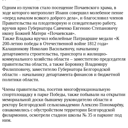
Одним из пунктов стало посещение Почаевского храма, в
ходе которого митрополит Иоанн совершил молебеное пение
«перед началом всякого доброго дела», и благословил членов
Правительства на плодотворную и созидательную работу,
вручив врио Губернатора Савченко Евгению Степановичу
икону Божией Матери «Почаевская».
Также Владыка вручил юбилейные Патриаршие медали «К
200-летию победы в Отечественной войне 1812 года»
Калашникову Николаю Васильевичу, начальнику
департамента строительства, транспорта и жилищно-
коммунального хозяйства области – заместителю председателя
правительства области, а также Боровику Владимиру
Филипповичу, заместителю Губернатора Белгородской
области – начальнику департамента финансов и бюджетной
политики области.
Члены правительства, посетив многофункциональную
спортплощадку в парке Победы, также побывали на открытии
мемориальной доски бывшему руководителю области и
ректору Белгородской сельхозакадемии Алексею Пономарёву,
ознакомились с обустройством территории Белгородской
филармонии, осмотрели стадион школы № 35 и паркинг под
ним.