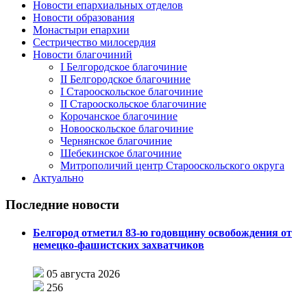
Новости епархиальных отделов
Новости образования
Монастыри епархии
Сестричество милосердия
Новости благочиний
I Белгородское благочиние
II Белгородское благочиние
I Старооскольское благочиние
II Старооскольское благочиние
Корочанское благочиние
Новооскольское благочиние
Чернянское благочиние
Шебекинское благочиние
Митрополичий центр Старооскольского округа
Актуально
Последние новости
Белгород отметил 83-ю годовщину освобождения от
немецко-фашистских захватчиков
05 августа 2026
256