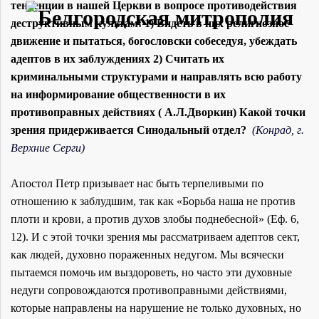
тенденции в нашей Церкви в вопросе противодействия
деструктивным культам: 1) Видеть в них религиозное
движение и пытаться, богословски собеседуя, убеждать
адептов в их заблуждениях 2) Считать их
криминальными структурами и направлять всю работу
на информирование общественности в их
противоправных действиях ( А.Л.Дворкин) Какой точки
зрения придерживается Синодальный отдел?
(Конрад, г.
Верхние Серги)
Апостол Петр призывает нас быть терпеливыми по
отношению к заблудшим, так как «Борьба наша не против
плоти и крови, а против духов злобы поднебесной» (Еф. 6,
12). И с этой точки зрения мы рассматриваем адептов сект,
как людей, духовно пораженных недугом. Мы всячески
пытаемся помочь им выздороветь, но часто эти духовные
недуги сопровождаются противоправными действиями,
которые направлены на нарушение не только духовных, но