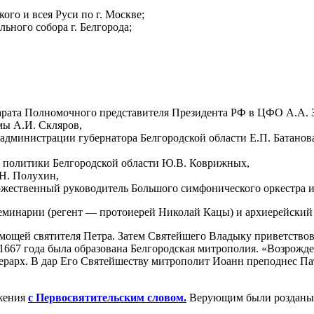
ого и всея Руси по г. Москве;
ьного собора г. Белгорода;
парата Полномочного представителя Президента РФ в ЦФО А.А. 
мы А.И. Скляров,
ь администрации губернатора Белгородской области Е.П. Батанов
й политики Белгородской области Ю.В. Коврижных,
.Н. Полухин,
дожественный руководитель Большого симфонического оркестра и
еминарии (регент — протоиерей Николай Кацы) и архиерейский 
мощей святителя Петра. Затем Святейшего Владыку приветство
667 года была образована Белгородская митрополия. «Возрожден
иерарх. В дар Его Святейшеству митрополит Иоанн преподнес П
ужения
с Первосвятительским словом.
Верующим были розданы и