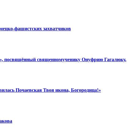
емецко-фашистских захватчиков
ки», посвящённый священномученику Онуфрию Гагалюку.
вилась Почаевская Твоя икона, Богородица!»
шакова