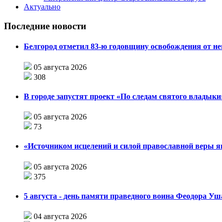
Актуально
Последние новости
Белгород отметил 83-ю годовщину освобождения от н
05 августа 2026
308
В городе запустят проект «По следам святого влады
05 августа 2026
73
«Источником исцелений и силой православной веры я
05 августа 2026
375
5 августа - день памяти праведного воина Феодора У
04 августа 2026