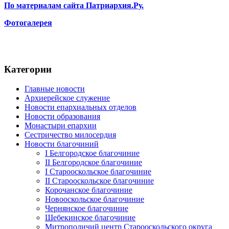
По материалам сайта Патриархия.Ру.
Фотогалерея
Категории
Главные новости
Архиерейское служение
Новости епархиальных отделов
Новости образования
Монастыри епархии
Сестричество милосердия
Новости благочиний
I Белгородское благочиние
II Белгородское благочиние
I Старооскольское благочиние
II Старооскольское благочиние
Корочанское благочиние
Новооскольское благочиние
Чернянское благочиние
Шебекинское благочиние
Митрополичий центр Старооскольского округа