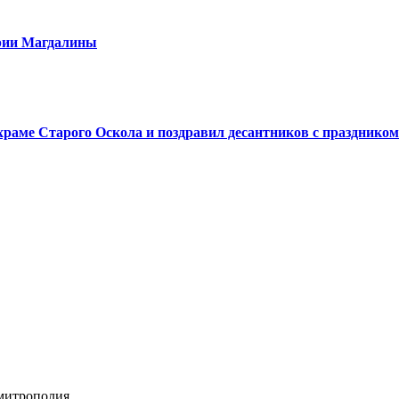
арии Магдалины
аме Старого Оскола и поздравил десантников с праздником
 митрополия