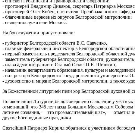
- епископ Губкинский и Грайворонский Софроний;
- протоиерей Владимир Диваков, секретарь Патриарха Московск
- протоиерей Олег Кобец, настоятель Преображенского кафедрал
- благочинные церковных округов Белгородской митрополии;
- священнослужители Москвы.
На богослужении присутствовали:
- губернатор Белгородской области Е.С. Савченко,
- главный федеральный инспектор в Белгородской области ап
- первый заместитель председателя Белгородской областной ду
- заместитель губернатора Белгородской области, руководител
- глава администрации г. Старый Оскол П.Е. Шишкин,
- начальник департамента образования, культуры и молодежно
- и.о. ректора Белгородского государственного университета О
- духовенство и миряне Белгородской митрополии, а также ху
За Божественной литургией пели хор Белгородской духовной с
По окончании Литургии было совершено славление у честных 
отметивший, что 345 лет назад Большим Московским Собором 1
летие ее создания, — это промыслительный шаг», — отметил 
другие Богородичные праздники.
Святейший Патриарх Кирилл обратился к участникам богосл