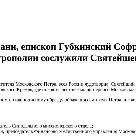
анн, епископ Губкинский Софр
итрополии сослужили Святейше
вятителя Московского Петра, всея России чудотворца, Святейши
ского Кремля, где покоятся честные мощи первого Московского
ном по иконописному образцу облачения святителя Петра, и с к
атель Синодального миссионерского отдела;
н, председатель Финансово-хозяйственного управления Московс