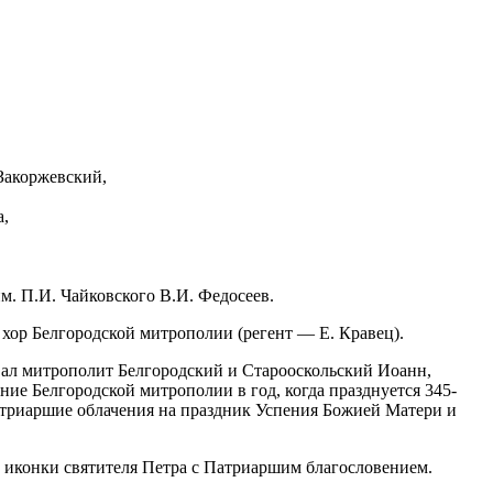
Закоржевский,
а,
м. П.И. Чайковского В.И. Федосеев.
хор Белгородской митрополии (регент — Е. Кравец).
вал митрополит Белгородский и Старооскольский Иоанн,
ие Белгородской митрополии в год, когда празднуется 345-
атриаршие облачения на праздник Успения Божией Матери и
конки святителя Петра с Патриаршим благословением.