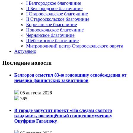
I Белгородское благочиние
II Белгородское благочиние
I Старооскольское благочиние
II Старооскольское благочиние
Корочанское благочиние
Новооскольское благочиние
Чернянское благочиние
Шебекинское благочиние
Митрополичий центр Старооскольского округа
Актуально
Последние новости
Белгород отметил 83-ю годовщину освобождения от
немецко-фашистских захватчиков
05 августа 2026
365
В городе запустят проект «По следам святого
владыки», посвящённый священномученику
Онуфрию Гагалюку.