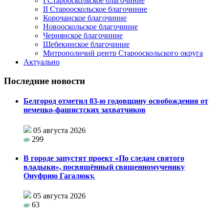
I Старооскольское благочиние
II Старооскольское благочиние
Корочанское благочиние
Новооскольское благочиние
Чернянское благочиние
Шебекинское благочиние
Митрополичий центр Старооскольского округа
Актуально
Последние новости
Белгород отметил 83-ю годовщину освобождения от
немецко-фашистских захватчиков
05 августа 2026
299
В городе запустят проект «По следам святого
владыки», посвящённый священномученику
Онуфрию Гагалюку.
05 августа 2026
63