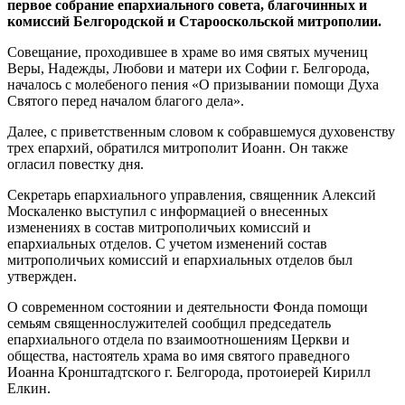
первое собрание епархиального совета, благочинных и
комиссий Белгородской и Старооскольской митрополии.
Совещание, проходившее в храме во имя святых мучениц
Веры, Надежды, Любови и матери их Софии г. Белгорода,
началось с молебеного пения «О призывании помощи Духа
Святого перед началом благого дела».
Далее, с приветственным словом к собравшемуся духовенству
трех епархий, обратился митрополит Иоанн. Он также
огласил повестку дня.
Секретарь епархиального управления, священник Алексий
Москаленко выступил с информацией о внесенных
изменениях в состав митрополичьих комиссий и
епархиальных отделов. С учетом изменений состав
митрополичьих комиссий и епархиальных отделов был
утвержден.
О современном состоянии и деятельности Фонда помощи
семьям священнослужителей сообщил председатель
епархиального отдела по взаимоотношениям Церкви и
общества, настоятель храма во имя святого праведного
Иоанна Кронштадтского г. Белгорода, протоиерей Кирилл
Елкин.