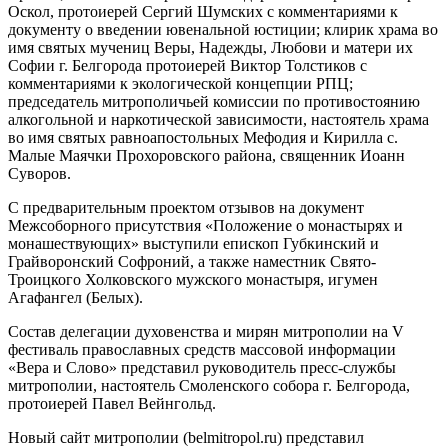
Оскол, протоиерей Сергий Шумских с комментариями к
документу о введении ювенальной юстиции; клирик храма во
имя святых мучениц Веры, Надежды, Любови и матери их
Софии г. Белгорода протоиерей Виктор Толстиков с
комментариями к экологической концепции РПЦ;
председатель митрополичьей комиссии по противостоянию
алкогольной и наркотической зависимости, настоятель храма
во имя святых равноапостольных Мефодия и Кирилла с.
Малые Маячки Прохоровского района, священник Иоанн
Суворов.
С предварительным проектом отзывов на документ
Межсоборного присутствия «Положение о монастырях и
монашествующих» выступили епископ Губкинский и
Грайворонский Софроний, а также наместник Свято-
Троицкого Холковского мужского монастыря, игумен
Агафангел (Белых).
Состав делегации духовенства и мирян митрополии на V
фестиваль православных средств массовой информации
«Вера и Слово» представил руководитель пресс-службы
митрополии, настоятель Смоленского собора г. Белгорода,
протоиерей Павел Вейнгольд.
Новый сайт митрополии (belmitropol.ru) представил