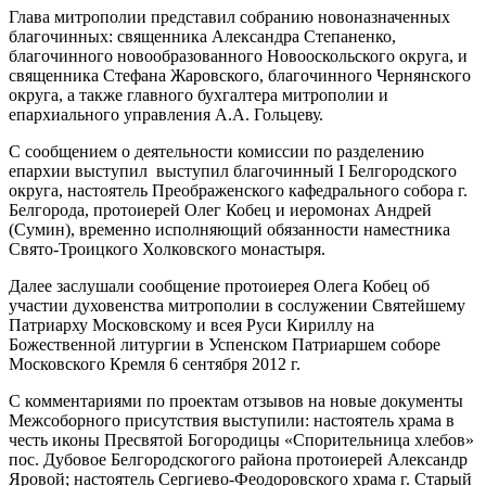
Глава митрополии представил собранию новоназначенных
благочинных: священника Александра Степаненко,
благочинного новообразованного Новооскольского округа, и
священника Стефана Жаровского, благочинного Чернянского
округа, а также главного бухгалтера митрополии и
епархиального управления А.А. Гольцеву.
С сообщением о деятельности комиссии по разделению
епархии выступил выступил благочинный I Белгородского
округа, настоятель Преображенского кафедрального собора г.
Белгорода, протоиерей Олег Кобец и иеромонах Андрей
(Сумин), временно исполняющий обязанности наместника
Свято-Троицкого Холковского монастыря.
Далее заслушали сообщение протоиерея Олега Кобец об
участии духовенства митрополии в сослужении Святейшему
Патриарху Московскому и всея Руси Кириллу на
Божественной литургии в Успенском Патриаршем соборе
Московского Кремля 6 сентября 2012 г.
С комментариями по проектам отзывов на новые документы
Межсоборного присутствия выступили: настоятель храма в
честь иконы Пресвятой Богородицы «Спорительница хлебов»
пос. Дубовое Белгородскогого района протоиерей Александр
Яровой; настоятель Сергиево-Феодоровского храма г. Старый