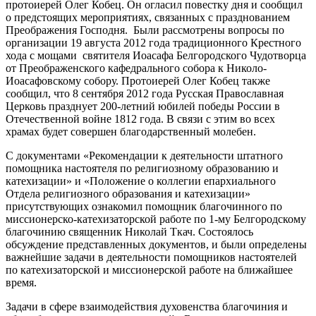
протоиерей Олег Кобец. Он огласил повестку дня и сообщил
о предстоящих мероприятиях, связанных с празднованием
Преображения Господня. Были рассмотрены вопросы по
организации 19 августа 2012 года традиционного Крестного
хода с мощами святителя Иоасафа Белгородского Чудотворца
от Преображенского кафедрального собора к Николо-
Иоасафовскому собору. Протоиерей Олег Кобец также
сообщил, что 8 сентября 2012 года Русская Православная
Церковь празднует 200-летний юбилей победы России в
Отечественной войне 1812 года. В связи с этим во всех
храмах будет совершен благодарственный молебен.
С документами «Рекомендации к деятельности штатного
помощника настоятеля по религиозному образованию и
катехизации» и «Положение о коллегии епархиального
Отдела религиозного образования и катехизации»
присутствующих ознакомил помощник благочинного по
миссионерско-катехизаторской работе по 1-му Белгородскому
благочинию священник Николай Ткач. Состоялось
обсуждение представленных документов, и были определены
важнейшие задачи в деятельности помощников настоятелей
по катехизаторской и миссионерской работе на ближайшее
время.
Задачи в сфере взаимодействия духовенства благочиния и