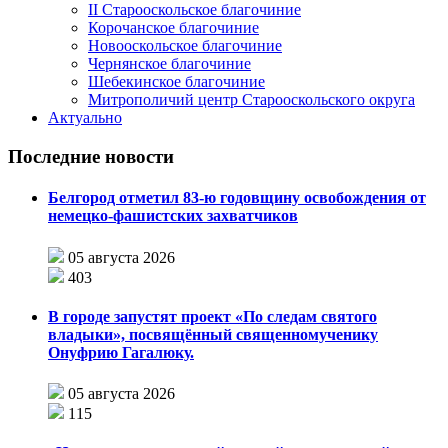
II Старооскольское благочиние
Корочанское благочиние
Новооскольское благочиние
Чернянское благочиние
Шебекинское благочиние
Митрополичий центр Старооскольского округа
Актуально
Последние новости
Белгород отметил 83-ю годовщину освобождения от
немецко-фашистских захватчиков
05 августа 2026
403
В городе запустят проект «По следам святого
владыки», посвящённый священномученику
Онуфрию Гагалюку.
05 августа 2026
115