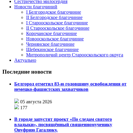
Сестричество милосердия
Новости благочиний
I Белгородское благочиние
II Белгородское благочиние
I Старооскольское благочиние
II Старооскольское благочиние
Корочанское благочиние
Новооскольское благочиние
Чернянское благочиние
Шебекинское благочиние
Митрополичий центр Старооскольского округа
Актуально
Последние новости
Белгород отметил 83-ю годовщину освобождения от
немецко-фашистских захватчиков
05 августа 2026
177
В городе запустят проект «По следам святого
владыки», посвящённый священномученику
Онуфрию Гагалюку.