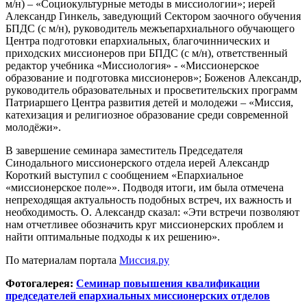
м/н) – «Социокультурные методы в миссиологии»; иерей
Александр Гинкель, заведующий Сектором заочного обучения
БПДС (с м/н), руководитель межъепархиального обучающего
Центра подготовки епархиальных, благочиннических и
приходских миссионеров при БПДС (с м/н), ответственный
редактор учебника «Миссиология» - «Миссионерское
образование и подготовка миссионеров»; Боженов Александр,
руководитель образовательных и просветительских программ
Патриаршего Центра развития детей и молодежи – «Миссия,
катехизация и религиозное образование среди современной
молодёжи».
В завершение семинара заместитель Председателя
Синодального миссионерского отдела иерей Александр
Короткий выступил с сообщением «Епархиальное
«миссионерское поле»». Подводя итоги, им была отмечена
непреходящая актуальность подобных встреч, их важность и
необходимость. О. Александр сказал: «Эти встречи позволяют
нам отчетливее обозначить круг миссионерских проблем и
найти оптимальные подходы к их решению».
По материалам портала
Миссия.ру
Фотогалерея:
Семинар повышения квалификации
председателей епархиальных миссионерских отделов