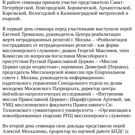
В работе семинара приняли участие представители Санкт-
Петербургской, Новгородской, Боровической, Архангельской,
Карельской, Вологодской и Калининградской митрополий и
епархий.
В первый день семинара перед участниками выступили иерей
Евгений Тремаскин, руководитель Центра реабилитации
жертв нетрадиционных религий г. Москва – «Реабилитация
пострадавших от нетрадиционных религий – как форма
миссионерского служения»; диакон Георгий Максимов, член
Комиссии по вопросам богословия Межсоборного
присутствия Русской Православной Церкви – «Миссия
Церкви среди нехристиан»; иеромонах Димитрий (Першин),
председатель Миссионерской комиссии при Епархиальном
совете г. Москвы, руководитель информационно-
издательского управления Синодального отдела по делам
молодежи Московского Патриархата, директор центра
библейско-патрологических исследований – «Внутренняя
миссия Православной Церкви»; Шарафутдинов Артемий, зав.
УМЦ миссионерского факультета Православного Св-
Тихоновского гуманитарного университета – «Организация в
новообразованных епархиях РПЦ миссионерского служения».
Во второй день семинара свои доклады представили иерей
Алексий Москаленко, проректор по научной работе БПДС (с