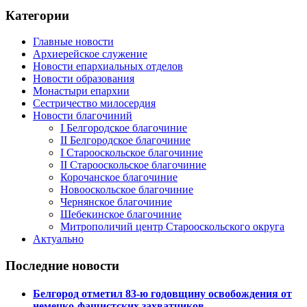
Категории
Главные новости
Архиерейское служение
Новости епархиальных отделов
Новости образования
Монастыри епархии
Сестричество милосердия
Новости благочиний
I Белгородское благочиние
II Белгородское благочиние
I Старооскольское благочиние
II Старооскольское благочиние
Корочанское благочиние
Новооскольское благочиние
Чернянское благочиние
Шебекинское благочиние
Митрополичий центр Старооскольского округа
Актуально
Последние новости
Белгород отметил 83-ю годовщину освобождения от
немецко-фашистских захватчиков