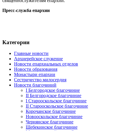
священнослужителям епархии.
Пресс-служба епархии
Категории
Главные новости
Архиерейское служение
Новости епархиальных отделов
Новости образования
Монастыри епархии
Сестричество милосердия
Новости благочиний
I Белгородское благочиние
II Белгородское благочиние
I Старооскольское благочиние
II Старооскольское благочиние
Корочанское благочиние
Новооскольское благочиние
Чернянское благочиние
Шебекинское благочиние