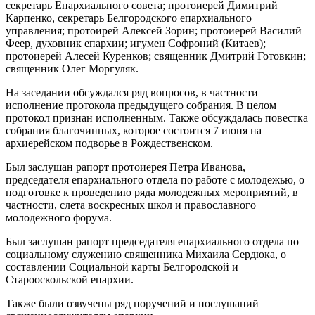
секретарь Епархиального совета; протоиерей Димитрий
Карпенко, секретарь Белгородского епархиального
управления; протоирей Алексей Зорин; протоиерей Василий
Феер, духовник епархии; игумен Софроний (Китаев);
протоиерей Алесей Куренков; священник Дмитрий Готовкин;
священник Олег Моргуляк.
На заседании обсуждался ряд вопросов, в частности
исполнение протокола предыдущего собрания. В целом
протокол признан исполненным. Также обсуждалась повестка
собрания благочинных, которое состоится 7 июня на
архиерейском подворье в Рождественском.
Был заслушан рапорт протоиерея Петра Иванова,
председателя епархиального отдела по работе с молодежью, о
подготовке к проведению ряда молодежных мероприятий, в
частности, слета воскресных школ и православного
молодежного форума.
Был заслушан рапорт председателя епархиального отдела по
социальному служению священника Михаила Сердюка, о
составлении Социальной карты Белгородской и
Старооскольской епархии.
Также были озвучены ряд поручений и послушаний