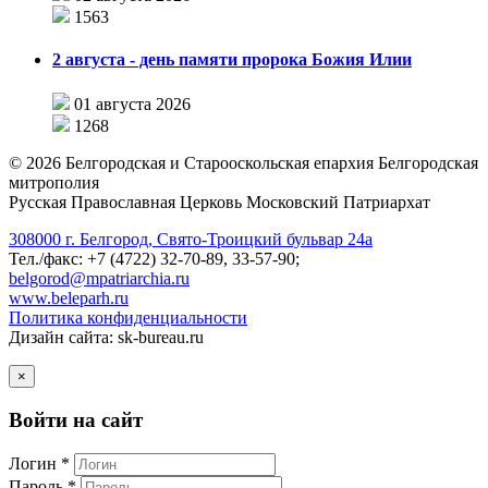
1563
2 августа - день памяти пророка Божия Илии
01 августа 2026
1268
©
2026
Белгородская и Старооскольская епархия Белгородская
митрополия
Русская Православная Церковь Московский Патриархат
308000 г. Белгород, Свято-Троицкий бульвар 24а
Тел./факс: +7 (4722) 32-70-89, 33-57-90;
belgorod@mpatriarchia.ru
www.beleparh.ru
Политика конфиденциальности
Дизайн сайта: sk-bureau.ru
×
Войти на сайт
Логин *
Пароль *