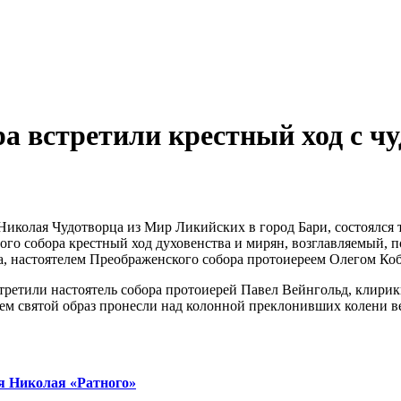
а встретили крестный ход с ч
 Николая Чудотворца из Мир Ликийских в город Бари, состоялся
ого собора крестный ход духовенства и мирян, возглавляемый, 
га, настоятелем Преображенского собора протоиереем Олегом К
ретили настоятель собора протоиерей Павел Вейнгольд, клирик
атем святой образ пронесли над колонной преклонивших колени в
я Николая «Ратного»