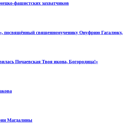
емецко-фашистских захватчиков
ки», посвящённый священномученику Онуфрию Гагалюку.
вилась Почаевская Твоя икона, Богородица!»
шакова
арии Магдалины