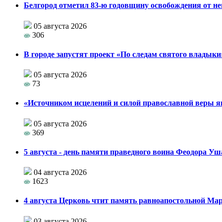
Белгород отметил 83-ю годовщину освобождения от н
05 августа 2026
306
В городе запустят проект «По следам святого влады
05 августа 2026
73
«Источником исцелений и силой православной веры я
05 августа 2026
369
5 августа - день памяти праведного воина Феодора У
04 августа 2026
1623
4 августа Церковь чтит память равноапостольной М
03 августа 2026