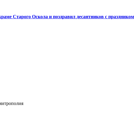
аме Старого Оскола и поздравил десантников с праздником
 митрополия