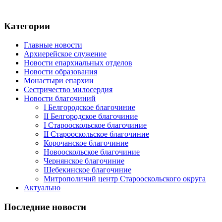
Категории
Главные новости
Архиерейское служение
Новости епархиальных отделов
Новости образования
Монастыри епархии
Сестричество милосердия
Новости благочиний
I Белгородское благочиние
II Белгородское благочиние
I Старооскольское благочиние
II Старооскольское благочиние
Корочанское благочиние
Новооскольское благочиние
Чернянское благочиние
Шебекинское благочиние
Митрополичий центр Старооскольского округа
Актуально
Последние новости