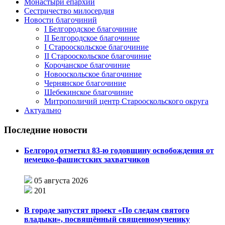
Монастыри епархии
Сестричество милосердия
Новости благочиний
I Белгородское благочиние
II Белгородское благочиние
I Старооскольское благочиние
II Старооскольское благочиние
Корочанское благочиние
Новооскольское благочиние
Чернянское благочиние
Шебекинское благочиние
Митрополичий центр Старооскольского округа
Актуально
Последние новости
Белгород отметил 83-ю годовщину освобождения от
немецко-фашистских захватчиков
05 августа 2026
201
В городе запустят проект «По следам святого
владыки», посвящённый священномученику