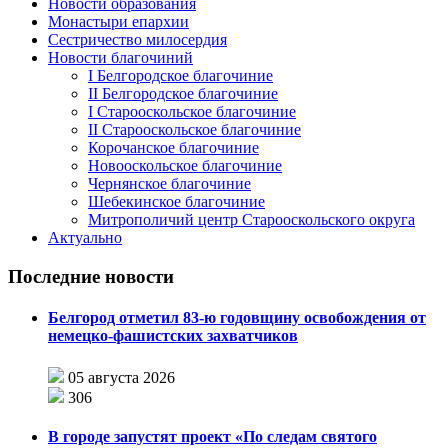
Новости образования
Монастыри епархии
Сестричество милосердия
Новости благочиний
I Белгородское благочиние
II Белгородское благочиние
I Старооскольское благочиние
II Старооскольское благочиние
Корочанское благочиние
Новооскольское благочиние
Чернянское благочиние
Шебекинское благочиние
Митрополичий центр Старооскольского округа
Актуально
Последние новости
Белгород отметил 83-ю годовщину освобождения от
немецко-фашистских захватчиков
05 августа 2026
306
В городе запустят проект «По следам святого