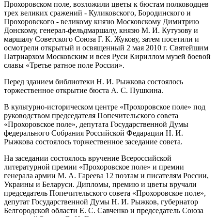
Прохоровском поле, возложили цветы к бюстам полководцев
трех великих сражений - Куликовского, Бородинского и
Прохоровского - великому князю Московскому Димитрию
Донскому, генерал-фельдмаршалу, князю М. И. Кутузову и
маршалу Советского Союза Г. К. Жукову, затем посетили и
осмотрели открытый и освященный 2 мая 2010 г. Святейшим
Патриархом Московским и всея Руси Кириллом музей боевой
славы «Третье ратное поле России».
Перед зданием библиотеки Н. И. Рыжкова состоялось
торжественное открытие бюста А. С. Пушкина.
В культурно-историческом центре «Прохоровское поле» под
руководством председателя Попечительского совета
«Прохоровское поле», депутата Государственной Думы
федерального Собрания Российской Федарации Н. И.
Рыжкова состоялось торжественное заседание совета.
На заседании состоялось вручение Всероссийской
литературной премии «Прохоровское поле» и премии
генерала армии М. А. Гареева 12 поэтам и писателям России,
Украины и Беларуси. Дипломы, премию и цветы вручали
председатель Попечительского совета «Прохоровское поле»,
депутат Государственной Думы Н. И. Рыжков, губернатор
Белгородской области Е. С. Савченко и председатель Союза