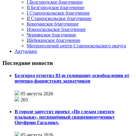
I Белгородское благочиние
II Белгородское благочиние
I Старооскольское благочиние
II Старооскольское благочиние
Корочанское благочиние
Новооскольское благочиние
Чернянское благочиние
Шебекинское благочиние
Митрополичий центр Старооскольского округа
Актуально
Последние новости
Белгород отметил 83-ю годовщину освобождения от
немецко-фашистских захватчиков
05 августа 2026
265
В городе запустят проект «По следам святого
владыки», посвящённый священномученику
Онуфрию Гагалюку.
05 августа 2026