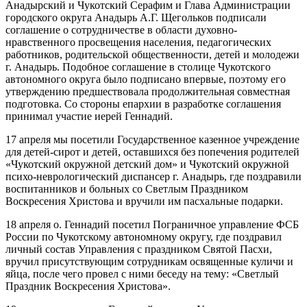
Анадырский и Чукотский Серафим и Глава Администрации
городского округа Анадырь А.Г. Щегольков подписали
соглашение о сотрудничестве в области духовно-
нравственного просвещения населения, педагогических
работников, родительской общественности, детей и молодежи
г. Анадырь. Подобное соглашение в столице Чукотского
автономного округа было подписано впервые, поэтому его
утверждению предшествовала продолжительная совместная
подготовка. Со стороны епархии в разработке соглашения
принимал участие иерей Геннадий.
17 апреля мы посетили Государственное казенное учреждение
для детей-сирот и детей, оставшихся без попечения родителей
«Чукотский окружной детский дом» и Чукотский окружной
психо-неврологический диспансер г. Анадырь, где поздравили
воспитанников и больных со Светлым Праздником
Воскресения Христова и вручили им пасхальные подарки.
18 апреля о. Геннадий посетил Пограничное управление ФСБ
России по Чукотскому автономному округу, где поздравил
личный состав Управления с праздником Святой Пасхи,
вручил присутствующим сотрудникам освященные куличи и
яйца, после чего провел с ними беседу на тему: «Светлый
Праздник Воскресения Христова».