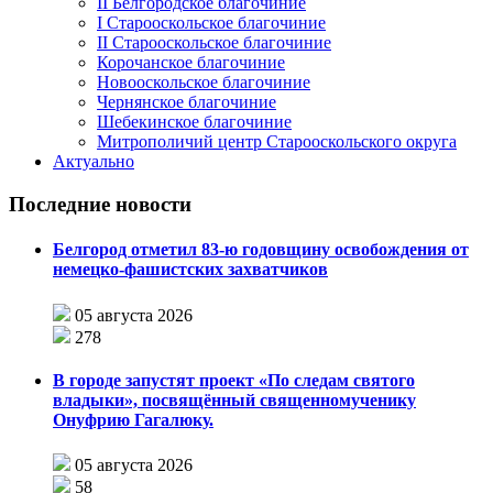
II Белгородское благочиние
I Старооскольское благочиние
II Старооскольское благочиние
Корочанское благочиние
Новооскольское благочиние
Чернянское благочиние
Шебекинское благочиние
Митрополичий центр Старооскольского округа
Актуально
Последние новости
Белгород отметил 83-ю годовщину освобождения от
немецко-фашистских захватчиков
05 августа 2026
278
В городе запустят проект «По следам святого
владыки», посвящённый священномученику
Онуфрию Гагалюку.
05 августа 2026
58