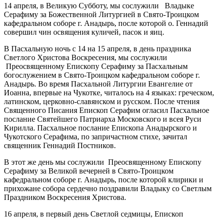
14 апреля, в Великую Субботу, мы сослужили Владыке
Серафиму за Божественной Литургией в Свято-Троицком
кафедральном соборе г. Анадырь, после которой о. Геннадий
совершил чин освящения куличей, пасок и яиц.
В Пасхальную ночь с 14 на 15 апреля, в день праздника
Светлого Христова Воскресения, мы сослужили
Преосвященному Епископу Серафиму за Пасхальным
богослужением в Свято-Троицком кафедральном соборе г.
Анадырь. Во время Пасхальной Литургии Евангелие от
Иоанна, впервые на Чукотке, читалось на 4 языках: греческом,
латинском, церковно-славянском и русском. После чтения
Священного Писания Епископ Серафим огласил Пасхальное
послание Святейшего Патриарха Московского и всея Руси
Кирилла. Пасхальное послание Епископа Анадырского и
Чукотского Серафима, по запричастном стихе, зачитал
священник Геннадий Постников.
В этот же день мы сослужили Преосвященному Епископу
Серафиму за Великой вечерней в Свято-Троицком
кафедральном соборе г. Анадырь, после которой клирики и
прихожане собора сердечно поздравили Владыку со Светлым
Праздником Воскресения Христова.
16 апреля, в первый день Светлой седмицы, Епископ