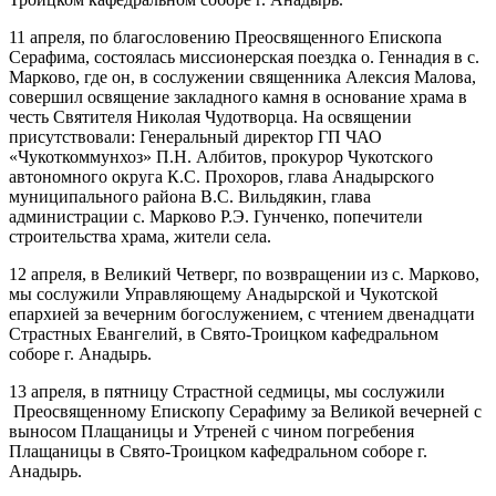
11 апреля, по благословению Преосвященного Епископа
Серафима, состоялась миссионерская поездка о. Геннадия в с.
Марково, где он, в сослужении священника Алексия Малова,
совершил освящение закладного камня в основание храма в
честь Святителя Николая Чудотворца. На освящении
присутствовали: Генеральный директор ГП ЧАО
«Чукоткоммунхоз» П.Н. Албитов, прокурор Чукотского
автономного округа К.С. Прохоров, глава Анадырского
муниципального района В.С. Вильдякин, глава
администрации с. Марково Р.Э. Гунченко, попечители
строительства храма, жители села.
12 апреля, в Великий Четверг, по возвращении из с. Марково,
мы сослужили Управляющему Анадырской и Чукотской
епархией за вечерним богослужением, с чтением двенадцати
Страстных Евангелий, в Свято-Троицком кафедральном
соборе г. Анадырь.
13 апреля, в пятницу Страстной седмицы, мы сослужили
Преосвященному Епископу Серафиму за Великой вечерней с
выносом Плащаницы и Утреней с чином погребения
Плащаницы в Свято-Троицком кафедральном соборе г.
Анадырь.