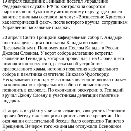
19 апреля священник Геннадий посетил Управление
Федеральной службы РФ по контролю за оборотом
наркотиков по Чукотскому автономному округу, где провел
занятие с личным составом на тему: «Воскресение Христово
как исторический факт», после которого вручил сотрудникам
Управления пасхальные подарки.
20 апреля Свято-Троицкий кафедральный собор г. Анадырь
посетила делегация посольства Канады во главе с
Чрезвычайным и Полномочным Послом Канады в России
Джоном Слоаном. У ворот собора делегацию встретил
священник Геннадий, который провел для г-на Слоана и его
помощников экскурсию, рассказал об устройстве
православного храма, историю появления кафедрального
собора и памятника святителю Николаю Чудотворцу.
Нескрываемый восторг участников делегации вызвал подъем
на колокольню кафедрального собора и возможность
позвонить в колокола. По окончании экскурсии о. Геннадий
вручил Джону Слоану и участникам делегации памятные
подарки.
21 апреля, в субботу Светлой седмицы, священник Геннадий
провел беседу с желающими принять святое крещение. По
окончании огласительной беседы было совершено Таинство
Крещения. Вечером того же дня мы отслужили Всенощное