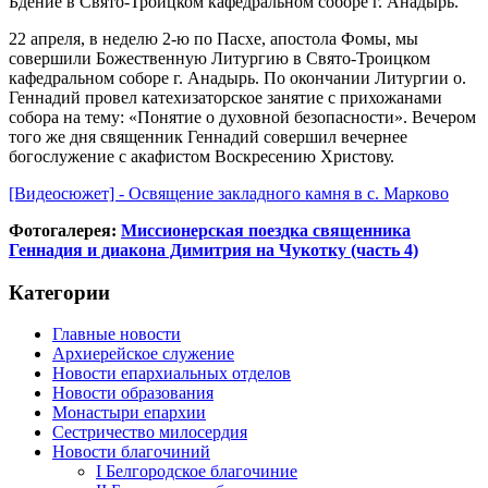
Бдение в Свято-Троицком кафедральном соборе г. Анадырь.
22 апреля, в неделю 2-ю по Пасхе, апостола Фомы, мы
совершили Божественную Литургию в Свято-Троицком
кафедральном соборе г. Анадырь. По окончании Литургии о.
Геннадий провел катехизаторское занятие с прихожанами
собора на тему: «Понятие о духовной безопасности». Вечером
того же дня священник Геннадий совершил вечернее
богослужение с акафистом Воскресению Христову.
[Видеосюжет] - Освящение закладного камня в с. Марково
Фотогалерея:
Миссионерская поездка священника
Геннадия и диакона Димитрия на Чукотку (часть 4)
Категории
Главные новости
Архиерейское служение
Новости епархиальных отделов
Новости образования
Монастыри епархии
Сестричество милосердия
Новости благочиний
I Белгородское благочиние