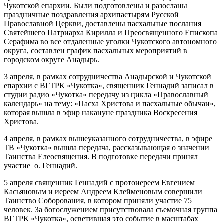
Чукотской епархии. Были подготовлены и разосланы
праздничные поздравления архипастырям Русской
Православной Церкви, доставлены пасхальные послания
Святейшего Патриарха Кирилла и Преосвященного Епископа
Серафима во все отдаленные уголки Чукотского автономного
округа, составлен график пасхальных мероприятий в
городском округе Анадырь.
3 апреля, в рамках сотрудничества Анадырской и Чукотской
епархии с ВГТРК «Чукотка», священник Геннадий записал в
студии радио «Чукотка» передачу из цикла «Православный
календарь» на тему: «Пасха Христова и пасхальные обычаи»,
которая вышла в эфир накануне праздника Воскресения
Христова.
4 апреля, в рамках вышеуказанного сотрудничества, в эфире
ТВ «Чукотка» вышла передача, рассказывающая о значении
Таинства Елеосвящения. В подготовке передачи принял
участие о. Геннадий.
5 апреля священник Геннадий с протоиереем Евгением
Касьяновым и иереем Андреем Клейменовым совершили
Таинство Соборования, в котором приняли участие 75
человек. За богослужением присутствовала съемочная группа
ВГТРК «Чукотка», осветившая это событие в масштабах