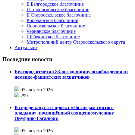
II Белгородское благочиние
I Старооскольское благочиние
II Старооскольское благочиние
Корочанское благочиние
Новооскольское благочиние
Чернянское благочиние
Шебекинское благочиние
Митрополичий центр Старооскольского округа
Актуально
Последние новости
Белгород отметил 83-ю годовщину освобождения от
немецко-фашистских захватчиков
05 августа 2026
299
В городе запустят проект «По следам святого
владыки», посвящённый священномученику
Онуфрию Гагалюку.
05 августа 2026