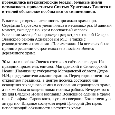
проводились катехизаторские беседы, больные имели
возможность причаститься Святых Христовых Таинств и
в теплой обстановке пообщаться со священником.
В настоящее время численность прихожан храма прп.
Серафима Саровского увеличилась в несколько раз. В данный
момент, еженедельно, храм посещает 40 человек.
В течении месяца был проведен ряд встреч с главой Северо-
Эвенского района Ахназаровым М.Э, а также с
руководителями компании «Полиметалл». На встречах было
принято решении о строительстве в посёлке Эвенск
деревянного храма.
30 марта в посёлке Эвенск состоялся слёт оленеводов. На
праздник прилетели: епископ Магаданский и Синегорский
Иоанн (Павлихин); губернатор Магаданской области Дудов
Н.Н.; представители администрации. Перед торжественным
открытием праздника, в центре посёлка состоялся чин
освящения закладного камня в основании строящегося храма,
а так же была освящена новая техника района. Вечером того
же дня Владыка Иоанн возглавил Всенощное бдение в храме
прп. Серафима Саровского, а утром совершил Божественную
литургию. Владыке сослужил иерей Григорий Дегтярев,
исполняющий обязанности настоятеля храма .