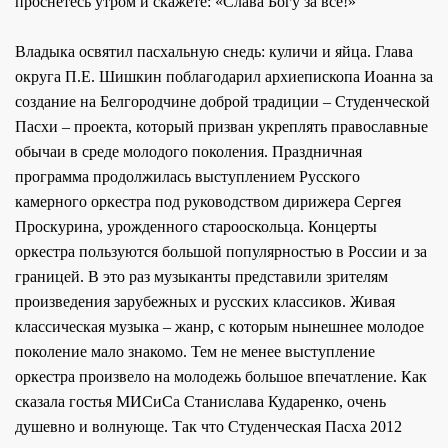
проснетесь утром и скажете: «Слава Богу за все!»
Владыка освятил пасхальную снедь: куличи и яйца. Глава
округа П.Е. Шишкин поблагодарил архиепископа Иоанна за
создание на Белгородчине доброй традиции – Студенческой
Пасхи – проекта, который призван укреплять православные
обычаи в среде молодого поколения. Праздничная
программа продолжилась выступлением Русского
камерного оркестра под руководством дирижера Сергея
Проскурина, урожденного старооскольца. Концерты
оркестра пользуются большой популярностью в России и за
границей. В это раз музыканты представили зрителям
произведения зарубежных и русских классиков. Живая
классическая музыка – жанр, с которым нынешнее молодое
поколение мало знакомо. Тем не менее выступление
оркестра произвело на молодежь большое впечатление. Как
сказала гостья МИСиСа Станислава Кударенко, очень
душевно и волнующе. Так что Студенческая Пасха 2012