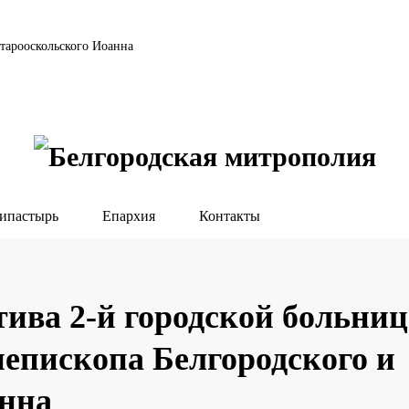
тарооскольского Иоанна
ипастырь
Епархия
Контакты
тива 2-й городской больни
иепископа Белгородского и
анна