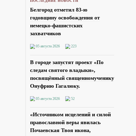
ПОСЛЕДНИЕ НОВОСТИ
Белгород отметил 83-ю
годовщину освобождения от
немецко-фашистских
захватчиков
05 августа 2026
223
В городе запустят проект «По
следам святого владыки»,
посвящённый священномученику
Онуфрию Гагалюку.
05 августа 2026
52
«Источником исцелений и силой
православной веры явилась
Почаевская Твоя икона,