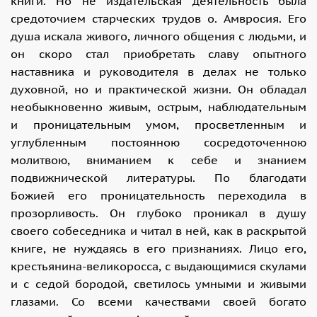
книги. Но не издательская деятельность была
средоточием старческих трудов о. Амвросия. Его
душа искала живого, личного общения с людьми, и
он скоро стал приобретать славу опытного
наставника и руководителя в делах не только
духовной, но и практической жизни. Он обладал
необыкновенно живым, острым, наблюдательным
и проницательным умом, просветленным и
углубленным постоянною сосредоточенною
молитвою, вниманием к себе и знанием
подвижнической литературы. По благодати
Божией его проницательность переходила в
прозорливость. Он глубоко проникал в душу
своего собеседника и читал в ней, как в раскрытой
книге, не нуждаясь в его признаниях. Лицо его,
крестьянина-великоросса, с выдающимися скулами
и с седой бородой, светилось умными и живыми
глазами. Со всеми качествами своей богато