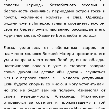
совести. Периоды беззаботного веселья и
беспечности сменялись периодами острой тоски и
грусти, усиленной молитвы и слез. Однажды,
будучи уже в Липецке, гуляя в соседнем лесу, он,
стоя на берегу ручья, явственно расслышал в его
журчанье слова: «Хвалите Бога, любите Бога...»
Дома, уединяясь от любопытных взоров, он
пламенно молился Божией Матери просветить его
ум и направить его волю. Вообще, он не обладал
настойчивою волею и уже в старости говорил
своим духовным детям: «Вы должны слушаться
меня с первого слова. Я — человек уступчивый.
Если будете спорить со мною, я могу уступить вам,
но это не будет вам на пользу». Изнемогая от
своей нерешимости, Александр Михайлович
отправился за советом к проживавшему в той
местности известному подвижнику Илариону. «Иди