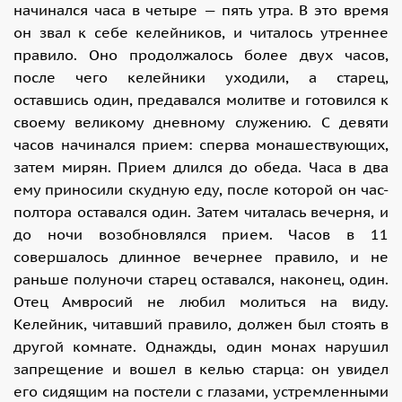
начинался часа в четыре — пять утра. В это время
он звал к себе келейников, и читалось утреннее
правило. Оно продолжалось более двух часов,
после чего келейники уходили, а старец,
оставшись один, предавался молитве и готовился к
своему великому дневному служению. С девяти
часов начинался прием: сперва монашествующих,
затем мирян. Прием длился до обеда. Часа в два
ему приносили скудную еду, после которой он час-
полтора оставался один. Затем читалась вечерня, и
до ночи возобновлялся прием. Часов в 11
совершалось длинное вечернее правило, и не
раньше полуночи старец оставался, наконец, один.
Отец Амвросий не любил молиться на виду.
Келейник, читавший правило, должен был стоять в
другой комнате. Однажды, один монах нарушил
запрещение и вошел в келью старца: он увидел
его сидящим на постели с глазами, устремленными