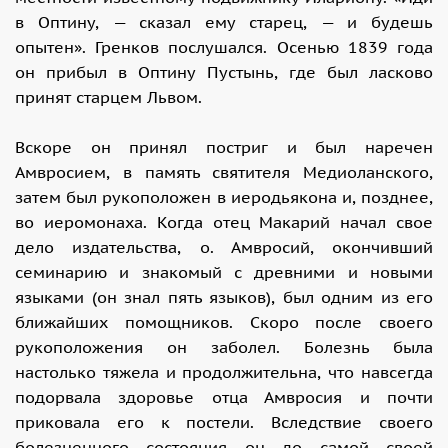
в Оптину, — сказал ему старец, — и будешь
опытен». Гренков послушался. Осенью 1839 года
он прибыл в Оптину Пустынь, где был ласково
принят старцем Львом.
Вскоре он принял постриг и был наречен
Амвросием, в память святителя Медиоланского,
затем был рукоположен в иеродьякона и, позднее,
во иеромонаха. Когда отец Макарий начал свое
дело издательства, о. Амвросий, окончивший
семинарию и знакомый с древними и новыми
языками (он знал пять языков), был одним из его
ближайших помощников. Скоро после своего
рукоположения он заболел. Болезнь была
настолько тяжела и продолжительна, что навсегда
подорвала здоровье отца Амвросия и почти
приковала его к постели. Вследствие своего
болезненного состояния он до самой своей