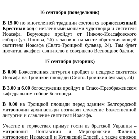
16 сентября (понедельник)
В
15.00
по многолетней традиции состоится
торжественный
Крестный ход
с нетленными мощами чудотворца и святителя
Иоасафа. Верующие пройдут от Николо-Иоасафовского
собора (ул. Попова, 56) к часовне на месте обретения мощей
святителя Иоасафа (Свято-Троицкой бульвар, 24). Там будет
прочитан акафист святителю и совершено Всенощное бдение.
17 сентября (вторник)
В 0.00
Божественная литургия пройдет в пещерке святителя
Иоасафа на Троицкой площади (Свято-Троицкий бульвар, 24)
В 3.00 и 6.00
богослужения пройдут в Спасо-Преображенском
кафедральном соборе Белгорода.
В 9.00
на Троицкой площади перед зданием Белгородской
митрополии архипастыри возглавят служение Божественной
литургии и славление святителя Иоасафа.
Участие в торжествах примут гости из братской Украины –
митрополит Полтавский и Миргородский Филипп,
митрополит Изюмский и Купянский Елисей, а также епископ