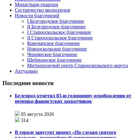
Монастыри епархии
Сестричество милосердия
Новости благочиний
I Белгородское благочиние
II Белгородское благочиние
I Старооскольское благочиние
II Старооскольское благочиние
Корочанское благочиние
Новооскольское благочиние
Чернянское благочиние
Шебекинское благочиние
Митрополичий центр Старооскольского округа
Актуально
Последние новости
Белгород отметил 83-ю годовщину освобождения от
немецко-фашистских захватчиков
05 августа 2026
314
В городе запустят проект «По следам святого
владыки», посвящённый священномученику