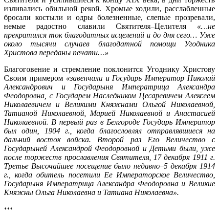
изливались обильной рекой. Хромые ходили, расслабленные
бросали костыли и одры болезненные, слепые прозревали,
немые радостно славили Святителя–Целителя
«…не
прекратился ток благодатных исцелений и до дня сего… Уже
около тысячи случаев благодатной помощи Угодника
Христова переданы печати…»
Благоговение и стремление поклонится Угоднику Христову
Своим примером
«завенчали и Государь Император Николай
Александрович и Государыня Императрица Александра
Феодоровна, с Государем Наследником Цесаревичем Алексеем
Николаевичем и Великими Княжнами Ольгой Николаевной,
Татианой Николаевной, Марией Николаевной и Анастасией
Николаевной. В первый раз в Белгороде Государь Император
был один, 1904 г., когда благословлял отправлявшиеся на
дальний восток войска. Второй раз Его Величество с
Государыней Александрой Феодоровной и Детьми были, уже
после торжеств прославления Святителя, 17 декабря 1911 г.
Третье Высочайшее посещение было недавно–5 декабря 1914
г., когда обитель посетили Ее Императорское Величество,
Государыня Императрица Александра Феодоровна и Великие
Княжны Ольга Николаевна и Татиана Николаевна».
***