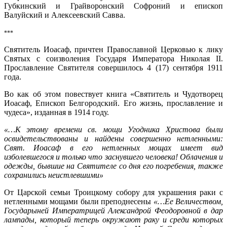
Губкинский и Грайворонский Софроний и епископ
Валуйский и Алексеевский Савва.
***
Святитель Иоасаф, причтен Православной Церковью к лику
Святых с соизволения Государя Императора Николая II.
Прославление Святителя совершилось 4 (17) сентября 1911
года.
Во как об этом повествует книга «Святитель и Чудотворец
Иоасаф, Епископ Белгородский. Его жизнь, прославление и
чудеса», изданная в 1914 году.
«…К этому времени св. мощи Угодника Христова были
освидетельствованы и найдены совершенно нетленными:
Свят. Иоасаф в его нетленных мощах имеет вид
изболевшегося и только что заснувшего человека! Облачения и
одежды, бывшие на Святителе со дня его погребения, также
сохранились неистлевшими»
От Царской семьи Троицкому собору для украшения раки с
нетленными мощами были преподнесены
«…Ее Величеством,
Государыней Императрицей Александрой Феодоровной в дар
лампады, который теперь окружают раку и среди которых