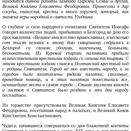
находится дивной работы лампада Царской Семьи и другая,
Великой Княгини Елисаветы Феодоровны. Принесены в дар
сосуды, евангелия, кресты и много хоругвей, который, как
знамена веры народной в святость Угодника
О глубине и силе народного почитания Святителя Иоасафа
говорит количество людей, прибывших в Белгород ко дню его
прославления:
«Великое множество православных, в несколько
сот тысяч человек к этому дню священному собрались в
Белгород со своими убогими, калечными, больными,
бесноватыми. Из Курской епархии паломники прибыли
величественными крестными ходами со своими пастырями. С
этими крестными ходами слился и Полтавский крестный ход
с родины Святителя. Город не мог вместить народа, и за
городом были заготовлены рядами палатки, столовые,
врачебная помощь, и в этих палатках поместились все,
ненашедшие места в самом городе… Свыше миллиона книжек
и листков о Святителе было роздано в эти дни народу
бесплатно».
На торжестве присутствовали Великая Княгиня Елисавета
Феодоровна, посетившая народ в палатках, и Великий Князь
Константин Константинович.
Чудеса, начавшиеся совершаться со дня блаженной кончины
Святителя и усилившиеся к концу XIX века, в дни торжеств