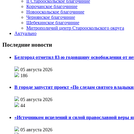
II Старооскольское благочиние
Корочанское благочиние
Новооскольское благочиние
Чернянское благочиние
Шебекинское благочиние
Митрополичий центр Старооскольского округа
Актуально
Последние новости
Белгород отметил 83-ю годовщину освобождения от н
05 августа 2026
186
В городе запустят проект «По следам святого влады
05 августа 2026
44
«Источником исцелений и силой православной веры я
05 августа 2026