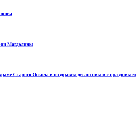
шакова
арии Магдалины
аме Старого Оскола и поздравил десантников с праздником