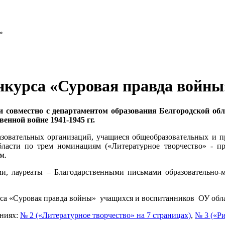
онкурса «Суровая правда войны
и совместно с департаментом образования Белгородской об
енной войне 1941-1945 гг.
зовательных организаций, учащиеся общеобразовательных и пр
бласти по трем номинациям («Литературное творчество» - пре
м.
и, лауреаты – Благодарственными письмами образовательно-м
рса «Суровая правда войны» учащихся и воспитанников ОУ обл
ениях:
№ 2 («Литературное творчество» на 7 страницах)
,
№ 3 («Ри