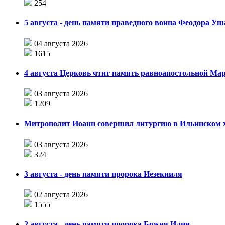
254
5 августа - день памяти праведного воина Феодора У
04 августа 2026
1615
4 августа Церковь чтит память равноапостольной М
03 августа 2026
1209
Митрополит Иоанн совершил литургию в Ильинском хр
03 августа 2026
324
3 августа - день памяти пророка Иезекииля
02 августа 2026
1555
2 августа - день памяти пророка Божия Илии