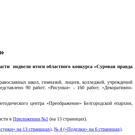
»
ласти подвели итоги областного конкурса «Суровая правда
авославных школ, гимназий, лицеев, колледжей, учреждений
дставлено 90 работ; «Рисунки» - 160 работ; «Декоративно-
етодического центра «Преображение» Белгородской епархии,
асти в
Приложении №1
(на 13 страницах).
сунки» на 13 страницах)
,
№ 4 («Поделки» на 6 страницах)
.