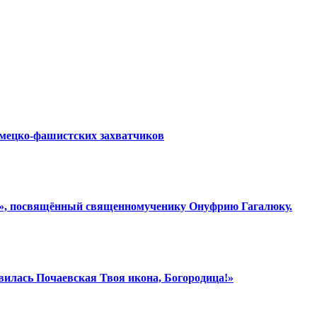
емецко-фашистских захватчиков
ки», посвящённый священномученику Онуфрию Гагалюку.
вилась Почаевская Твоя икона, Богородица!»