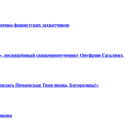
емецко-фашистских захватчиков
ки», посвящённый священномученику Онуфрию Гагалюку.
вилась Почаевская Твоя икона, Богородица!»
шакова