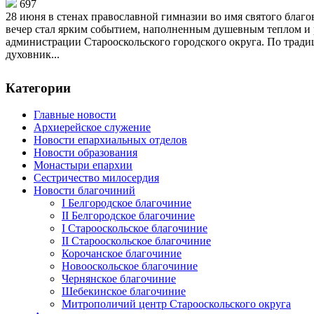
697
28 июня в стенах православной гимназии во имя святого благов
вечер стал ярким событием, наполненным душевным теплом и 
администрации Старооскольского городского округа. По тради
духовник...
Категории
Главные новости
Архиерейское служение
Новости епархиальных отделов
Новости образования
Монастыри епархии
Сестричество милосердия
Новости благочиний
I Белгородское благочиние
II Белгородское благочиние
I Старооскольское благочиние
II Старооскольское благочиние
Корочанское благочиние
Новооскольское благочиние
Чернянское благочиние
Шебекинское благочиние
Митрополичий центр Старооскольского округа