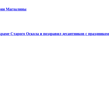
арии Магдалины
аме Старого Оскола и поздравил десантников с праздником