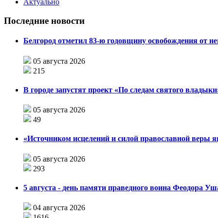
Актуально
Последние новости
Белгород отметил 83-ю годовщину освобождения от н
05 августа 2026
215
В городе запустят проект «По следам святого влады
05 августа 2026
49
«Источником исцелений и силой православной веры я
05 августа 2026
293
5 августа - день памяти праведного воина Феодора У
04 августа 2026
1616