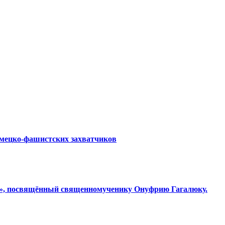
емецко-фашистских захватчиков
ки», посвящённый священномученику Онуфрию Гагалюку.