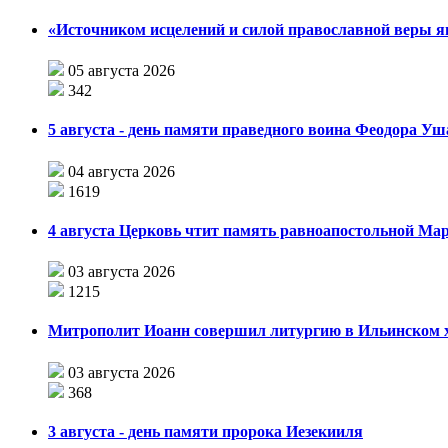
«Источником исцелений и силой православной веры я
05 августа 2026
342
5 августа - день памяти праведного воина Феодора У
04 августа 2026
1619
4 августа Церковь чтит память равноапостольной М
03 августа 2026
1215
Митрополит Иоанн совершил литургию в Ильинском хр
03 августа 2026
368
3 августа - день памяти пророка Иезекииля