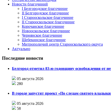
Новости благочиний
I Белгородское благочиние
II Белгородское благочиние
I Старооскольское благочиние
II Старооскольское благочиние
Корочанское благочиние
Новооскольское благочиние
Чернянское благочиние
Шебекинское благочиние
Митрополичий центр Старооскольского округа
Актуально
Последние новости
Белгород отметил 83-ю годовщину освобождения от н
05 августа 2026
280
В городе запустят проект «По следам святого влады
05 августа 2026
58