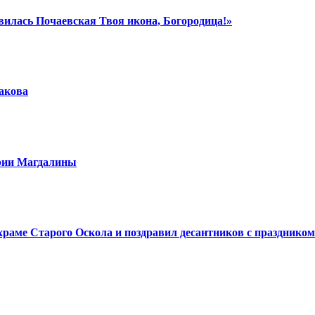
вилась Почаевская Твоя икона, Богородица!»
шакова
арии Магдалины
аме Старого Оскола и поздравил десантников с праздником