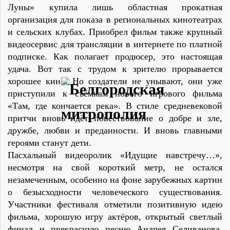
Луны» купила лишь областная прокатная
организация для показа в региональных кинотеатрах
и сельских клубах. Приобрел фильм также крупный
видеосервис для трансляции в интернете по платной
подписке. Как полагает продюсер, это настоящая
удача. Вот так с трудом к зрителю прорывается
хорошее кино. Но создатели не унывают, они уже
приступили к съёмкам нового игрового фильма
«Там, где кончается река». В стиле средневековой
притчи вновь идёт повествование о добре и зле,
дружбе, любви и преданности. И вновь главными
героями станут дети.
Пасхальный видеоролик «Идущие навстречу…»,
несмотря на свой короткий метр, не остался
незамеченным, особенно на фоне зарубежных картин
о безысходности человеческого существования.
Участники фестиваля отметили позитивную идею
фильма, хорошую игру актёров, открытый светлый
финал и прекрасную песню Андрея Селиванова,