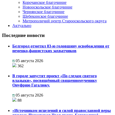
Корочанское благочиние
Новооскольское благочиние
Чернянское благочиние
Шебекинское благочиние
Митрополичий центр Старооскольского округа
Актуально
Последние новости
Белгород отметил 83-ю годовщину освобождения от
немецко-фашистских захватчиков
05 августа 2026
362
В городе запустят проект «По следам святого
владыки», посвящённый священномученику
Онуфрию Гагалюку.
05 августа 2026
88
«Источником исцелений и силой православной веры