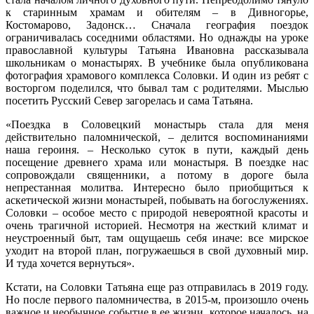
к старинным храмам и обителям – в Дивногорье,
Костомарово, Задонск… Сначала география поездок
ограничивалась соседними областями. Но однажды на уроке
православной культуры Татьяна Ивановна рассказывала
школьникам о монастырях. В учебнике была опубликована
фотография храмового комплекса Соловки. И один из ребят с
восторгом поделился, что бывал там с родителями. Мыслью
посетить Русский Север загорелась и сама Татьяна.
«Поездка в Соловецкий монастырь стала для меня
действительно паломнической, – делится воспоминаниями
наша героиня. – Несколько суток в пути, каждый день
посещение древнего храма или монастыря. В поездке нас
сопровождали священники, а потому в дороге была
непрестанная молитва. Интересно было приобщиться к
аскетической жизни монастырей, побывать на богослужениях.
Соловки – особое место с природой невероятной красоты и
очень трагичной историей. Несмотря на жесткий климат и
неустроенный быт, там ощущаешь себя иначе: все мирское
уходит на второй план, погружаешься в свой духовный мир.
И туда хочется вернуться».
Кстати, на Соловки Татьяна еще раз отправилась в 2019 году.
Но после первого паломничества, в 2015-м, произошло очень
важное и необычное событие в ее жизни, которое началось, на