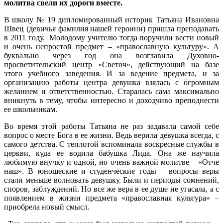
молитва свели их дороги вместе.
В школу № 19 дипломированный историк Татьяна Ивановна
Швец (девичья фамилия нашей героини) пришла преподавать
в 2011 году. Молодому учителю тогда поручили вести новый
и очень непростой предмет – «православную культуру». А
буквально через год она возглавила Духовно-
просветительский центр «Светоч», действующий на базе
этого учебного заведения. И за ведение предмета, и за
организацию работы центра девушка взялась с огромным
желанием и ответственностью. Старалась сама максимально
вникнуть в тему, чтобы интересно и доходчиво преподнести
ее школьникам.
Во время этой работы Татьяна не раз задавала самой себе
вопрос о месте Бога в ее жизни. Ведь верила девушка всегда, с
самого детства. С теплотой вспоминала воскресные службы в
церкви, куда ее водила бабушка Лида. Она же научила
любимую внучку и одной, но очень важной молитве – «Отче
наш». В юношеские и студенческие годы вопросы веры
стали меньше волновать девушку. Были и периоды сомнений,
споров, заблуждений. Но все же вера в ее душе не угасала, а с
появлением в жизни предмета «православная культура» –
приобрела новый смысл.