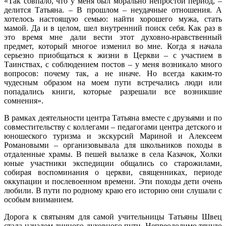
«Так совпало, что у меня был морально непростой период, –
делится Татьяна. – В прошлом – неудачные отношения. А
хотелось настоящую семью: найти хорошего мужа, стать
мамой. Да и в целом, шел внутренний поиск себя. Как раз в
это время мне дали вести этот духовно-нравственный
предмет, который многое изменил во мне. Когда я начала
серьезно приобщаться к жизни в Церкви – с участием в
Таинствах, с соблюдением постов – у меня возникало много
вопросов: почему так, а не иначе. Но всегда каким-то
чудесным образом на моем пути встречались люди или
попадались книги, которые разрешали все возникшие
сомнения».
В рамках деятельности центра Татьяна вместе с друзьями и по
совместительству с коллегами – педагогами центра детского и
юношеского туризма и экскурсий Мариной и Алексеем
Романовыми – организовывала для школьников походы в
отдаленные храмы. В пешей вылазке в села Казачок, Холки
юные участники экспедиции общались со старожилами,
собирая воспоминания о церкви, священниках, периоде
оккупации и послевоенном времени. Эти походы дети очень
любили. В пути по родному краю его историю они слушали с
особым вниманием.
Дорога к святыням для самой учительницы Татьяны Швец
стала началом личного духовного пути. Непреодолимо тянуло