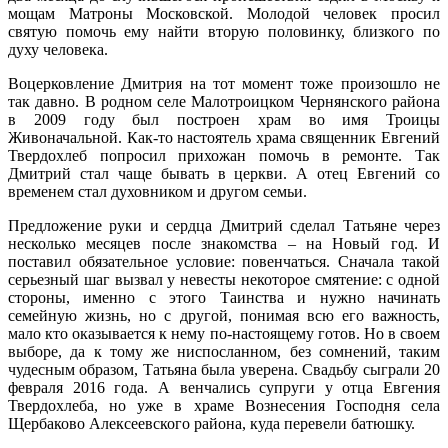
мощам Матроны Московской. Молодой человек просил
святую помочь ему найти вторую половинку, близкого по
духу человека.
Воцерковление Дмитрия на тот момент тоже произошло не
так давно. В родном селе Малотроицком Чернянского района
в 2009 году был построен храм во имя Троицы
Живоначальной. Как-то настоятель храма священник Евгений
Твердохлеб попросил прихожан помочь в ремонте. Так
Дмитрий стал чаще бывать в церкви. А отец Евгений со
временем стал духовником и другом семьи.
Предложение руки и сердца Дмитрий сделал Татьяне через
несколько месяцев после знакомства – на Новый год. И
поставил обязательное условие: повенчаться. Сначала такой
серьезный шаг вызвал у невесты некоторое смятение: с одной
стороны, именно с этого Таинства и нужно начинать
семейную жизнь, но с другой, понимая всю его важность,
мало кто оказывается к нему по-настоящему готов. Но в своем
выборе, да к тому же ниспосланном, без сомнений, таким
чудесным образом, Татьяна была уверена. Свадьбу сыграли 20
февраля 2016 года. А венчались супруги у отца Евгения
Твердохлеба, но уже в храме Вознесения Господня села
Щербаково Алексеевского района, куда перевели батюшку.