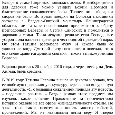
Вскоре в семье Гавриных появилась дочка. В выборе имени
для девочки тоже можно увидеть Божий Промысл и
благословение сложившегося брака. Точнее, ни выбора, ни
споров не было. Во время поездки на Соловки паломники
заезжали в Введено-Оятский монастырь Ленинградской
области, где Татьяне посоветовали приложиться к образу
преподобных Варвары и Сергия Свирских и помолиться о
даровании семьи. Тогда девушка решила: если Господь все
устроит, она назовет первенца в честь святой праведной пары.
Об этом Татьяна рассказала мужу. И каково было ее
удивление, когда Дмитрий сразу согласился и поведал, что в
его семье хранится древняя святыня – икона великомученицы
Варвары.
Варюша родилась 20 ноября 2016 года, а через месяц, на День
Ангела, была крещена.
В 2019 году Татьяна Гаврина вышла из декрета и узнала, что
ее любимую православную культуру перевели во внеурочную
деятельность. «Я с большим сожалением приняла эту новость,
– поделилась учитель. – Ведь в рамках этого предмета мы
изучали, какое влияние Православие за тысячелетнюю
историю оказало на все сферы жизнедеятельности страны. Не
зная этого факта, невозможно понять многих событий,
произведений. Мы не навязывали детям веру. Я твердо