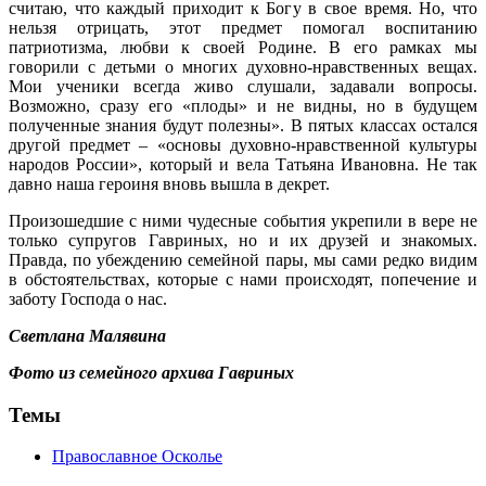
считаю, что каждый приходит к Богу в свое время. Но, что
нельзя отрицать, этот предмет помогал воспитанию
патриотизма, любви к своей Родине. В его рамках мы
говорили с детьми о многих духовно-нравственных вещах.
Мои ученики всегда живо слушали, задавали вопросы.
Возможно, сразу его «плоды» и не видны, но в будущем
полученные знания будут полезны». В пятых классах остался
другой предмет – «основы духовно-нравственной культуры
народов России», который и вела Татьяна Ивановна. Не так
давно наша героиня вновь вышла в декрет.
Произошедшие с ними чудесные события укрепили в вере не
только супругов Гавриных, но и их друзей и знакомых.
Правда, по убеждению семейной пары, мы сами редко видим
в обстоятельствах, которые с нами происходят, попечение и
заботу Господа о нас.
Светлана Малявина
Фото из семейного архива Гавриных
Темы
Православное Осколье