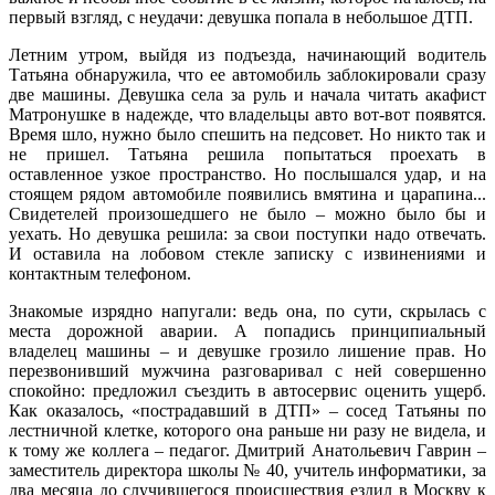
первый взгляд, с неудачи: девушка попала в небольшое ДТП.
Летним утром, выйдя из подъезда, начинающий водитель
Татьяна обнаружила, что ее автомобиль заблокировали сразу
две машины. Девушка села за руль и начала читать акафист
Матронушке в надежде, что владельцы авто вот-вот появятся.
Время шло, нужно было спешить на педсовет. Но никто так и
не пришел. Татьяна решила попытаться проехать в
оставленное узкое пространство. Но послышался удар, и на
стоящем рядом автомобиле появились вмятина и царапина...
Свидетелей произошедшего не было – можно было бы и
уехать. Но девушка решила: за свои поступки надо отвечать.
И оставила на лобовом стекле записку с извинениями и
контактным телефоном.
Знакомые изрядно напугали: ведь она, по сути, скрылась с
места дорожной аварии. А попадись принципиальный
владелец машины – и девушке грозило лишение прав. Но
перезвонивший мужчина разговаривал с ней совершенно
спокойно: предложил съездить в автосервис оценить ущерб.
Как оказалось, «пострадавший в ДТП» – сосед Татьяны по
лестничной клетке, которого она раньше ни разу не видела, и
к тому же коллега – педагог. Дмитрий Анатольевич Гаврин –
заместитель директора школы № 40, учитель информатики, за
два месяца до случившегося происшествия ездил в Москву к