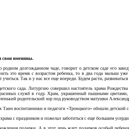
л свои именины.
 о родном долгожданном чаде, говорит о детском саде его зав
ить это время с возрастом ребенка, то в два года малыш уже 
 учиться. Так и у нас все еще впереди. Будем расти, развиватьс
детского сада. Литургию совершил настоятель храма Рождеств
расивых служб в году. Храм, украшенный пышными цветами, 
маленький родительский хор под руководством матушки Алексан
 Таин воспитанники и педагоги «Троицкого» обошли детский с
рама с праздником и пожелал заботиться с еще большим усерди
рождения подарки. А в этот день ждет подарков особый ребенок