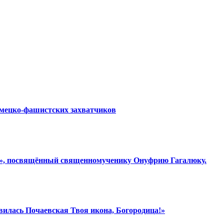
емецко-фашистских захватчиков
ки», посвящённый священномученику Онуфрию Гагалюку.
вилась Почаевская Твоя икона, Богородица!»