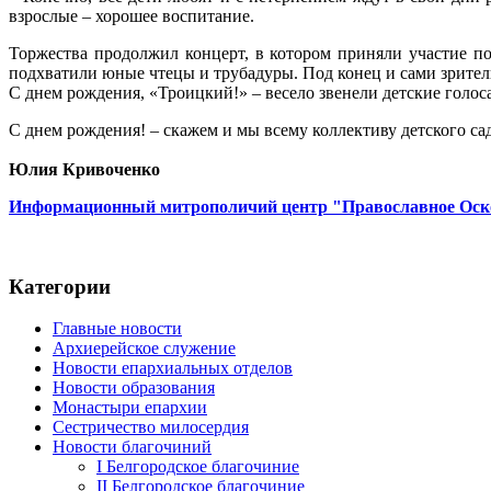
взрослые – хорошее воспитание.
Торжества продолжил концерт, в котором приняли участие п
подхватили юные чтецы и трубадуры. Под конец и сами зрители
С днем рождения, «Троицкий!» – весело звенели детские голоса
С днем рождения! – скажем и мы всему коллективу детского са
Юлия Кривоченко
Информационный митрополичий центр "Православное Оск
Категории
Главные новости
Архиерейское служение
Новости епархиальных отделов
Новости образования
Монастыри епархии
Сестричество милосердия
Новости благочиний
I Белгородское благочиние
II Белгородское благочиние