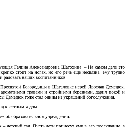
едующая Галина Александровна Шатохина. – На самом деле это
крепко стоит на ногах, но его речь еще несвязна, ему трудно
я и радовать наших воспитанников.
а Пресвятой Богородицы в Шаталовке иерей Ярослав Демедюк.
ароматными травами и стройными березками, дарил покой и
дры Демедюк тоже стал одним из украшений богослужения.
ад крестным ходом.
ем об образовательном учреждении:
 – детский сад. Пусть дети принесут ему в дар послушание, а