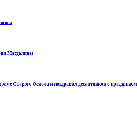
шакова
арии Магдалины
аме Старого Оскола и поздравил десантников с праздником