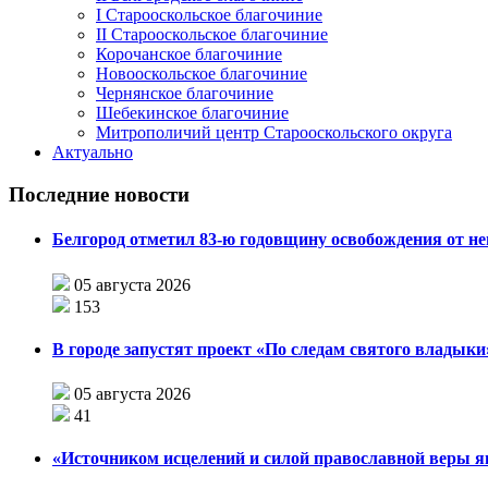
I Старооскольское благочиние
II Старооскольское благочиние
Корочанское благочиние
Новооскольское благочиние
Чернянское благочиние
Шебекинское благочиние
Митрополичий центр Старооскольского округа
Актуально
Последние новости
Белгород отметил 83-ю годовщину освобождения от н
05 августа 2026
153
В городе запустят проект «По следам святого влады
05 августа 2026
41
«Источником исцелений и силой православной веры я