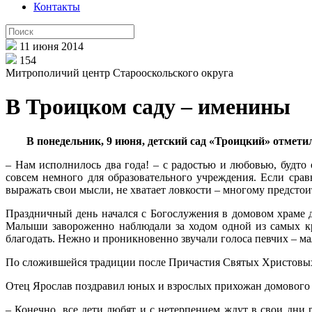
Контакты
11 июня 2014
154
Митрополичий центр Старооскольского округа
В Троицком саду – именины
В понедельник, 9 июня, детский сад «Троицкий» отмети
– Нам исполнилось два года! – с радостью и любовью, будто
совсем немного для образовательного учреждения. Если сравн
выражать свои мысли, не хватает ловкости – многому предстоит
Праздничный день начался с Богослужения в домовом храме 
Малыши завороженно наблюдали за ходом одной из самых к
благодать. Нежно и проникновенно звучали голоса певчих – 
По сложившейся традиции после Причастия Святых Христовых
Отец Ярослав поздравил юных и взрослых прихожан домового х
– Конечно, все дети любят и с нетерпением ждут в свои дни 