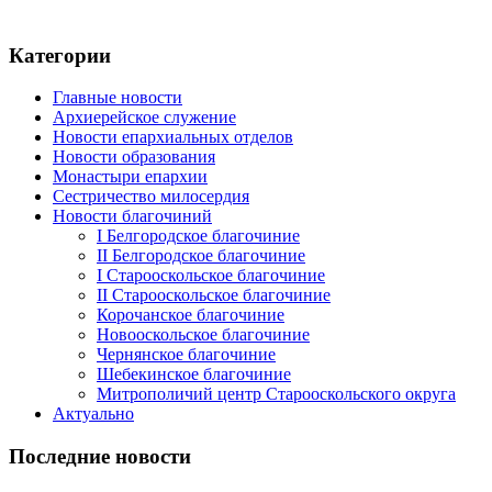
Категории
Главные новости
Архиерейское служение
Новости епархиальных отделов
Новости образования
Монастыри епархии
Сестричество милосердия
Новости благочиний
I Белгородское благочиние
II Белгородское благочиние
I Старооскольское благочиние
II Старооскольское благочиние
Корочанское благочиние
Новооскольское благочиние
Чернянское благочиние
Шебекинское благочиние
Митрополичий центр Старооскольского округа
Актуально
Последние новости