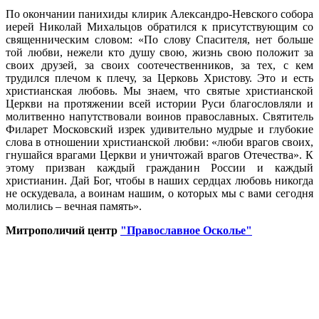
По окончании панихиды клирик Александро-Невского собора
иерей Николай Михальцов обратился к присутствующим со
священническим словом: «По слову Спасителя, нет больше
той любви, нежели кто душу свою, жизнь свою положит за
своих друзей, за своих соотечественников, за тех, с кем
трудился плечом к плечу, за Церковь Христову. Это и есть
христианская любовь. Мы знаем, что святые христианской
Церкви на протяжении всей истории Руси благословляли и
молитвенно напутствовали воинов православных. Святитель
Филарет Московский изрек удивительно мудрые и глубокие
слова в отношении христианской любви: «люби врагов своих,
гнушайся врагами Церкви и уничтожай врагов Отечества». К
этому призван каждый гражданин России и каждый
христианин. Дай Бог, чтобы в наших сердцах любовь никогда
не оскудевала, а воинам нашим, о которых мы с вами сегодня
молились – вечная память».
Митрополичий центр
"Православное Осколье"