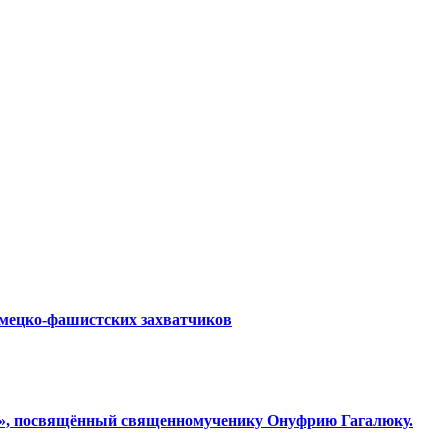
емецко-фашистских захватчиков
ки», посвящённый священномученику Онуфрию Гагалюку.