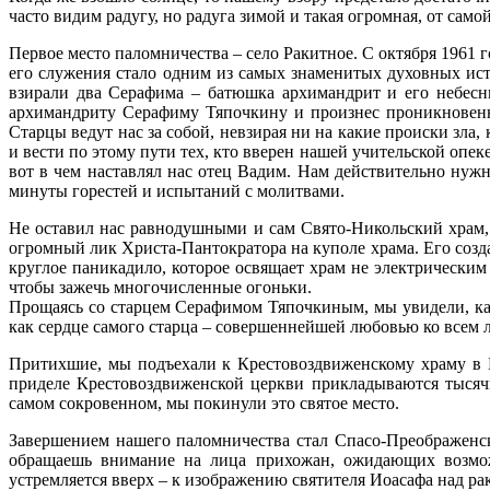
часто видим радугу, но радуга зимой и такая огромная, от само
Первое место паломничества – село Ракитное. С октября 1961 
его служения стало одним из самых знаменитых духовных ист
взирали два Серафима – батюшка архимандрит и его небесн
архимандриту Серафиму Тяпочкину и произнес проникновенны
Старцы ведут нас за собой, невзирая ни на какие происки зла,
и вести по этому пути тех, кто вверен нашей учительской опе
вот в чем наставлял нас отец Вадим. Нам действительно нуж
минуты горестей и испытаний с молитвами.
Не оставил нас равнодушными и сам Свято-Никольский храм, 
огромный лик Христа-Пантократора на куполе храма. Его созд
круглое паникадило, которое освящает храм не электрическим
чтобы зажечь многочисленные огоньки.
Прощаясь со старцем Серафимом Тяпочкиным, мы увидели, как
как сердце самого старца – совершеннейшей любовью ко всем л
Притихшие, мы подъехали к Крестовоздвиженскому храму в Б
приделе Крестовоздвиженской церкви прикладываются тысяч
самом сокровенном, мы покинули это святое место.
Завершением нашего паломничества стал Спасо-Преображенск
обращаешь внимание на лица прихожан, ожидающих возможн
устремляется вверх – к изображению святителя Иоасафа над рак