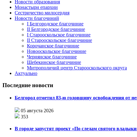
Новости образования
Монастыри епархии
Сестричество милосердия
Новости благочиний
I Белгородское благочиние
II Белгородское благочиние
I Старооскольское благочиние
II Старооскольское благочиние
Корочанское благочиние
Новооскольское благочиние
Чернянское благочиние
Шебекинское благочиние
Митрополичий центр Старооскольского округа
Актуально
Последние новости
Белгород отметил 83-ю годовщину освобождения от н
05 августа 2026
353
В городе запустят проект «По следам святого влады