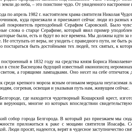
й земли до неба, – это поистине чудо. От увиденного настроение
года по апрель 1982 г. настоятелем храма святителя Николая Чу
очников, куда приезжали и приезжают сейчас люди из разных к
ый покровитель преподобный Серафим Саровский. Было чувст
е слова о старце Серафиме, который явил пример уподоблени
 которые были, есть и будут во все времена. Мы должны идти за н
ке. Не отступать от веры, не уходить с праведного пути, не бы
но постараться быть достойными тех людей, тех святых, к кото
построенный в 1832 году на средства князя Бориса Николаеви
ал в стиле Васнецова будущий известный иконописец иеромонах 
 светом, а горящими лампадками. Оно несет на себе отпечаток
 среди крепкого мороза ясным огоньком мерцала неугасимая ла
юдям, согревая, освещая и указывая путь нам, живущим сейчас.
елгороде, где находится чудотворный Кошарский крест, изгот
и верующих, многие из которых впоследствии свидетельствуют
ий собор города Белгорода. В который раз приезжаем мы сюда 
ости приложиться к раке с мощами святителя Иоасафа. Сос
ой. Люди просят, надеются, верят в чудесное заступничество св