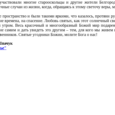
 участвовали многие старооскольцы и другие жители Белгород
ичные случаи из жизни, когда, обращаясь к этому светочу веры
е пространство и были такими яркими, что казалось, протяни р
ие времена, на спасение. Любовь святых, как этот солнечный све
м утром. Весь красочный и многообразный Божий мир подарен
ие самим и дать увидеть это другим – тем, для кого мы живем и
венников. Святые угодники Божии, молите Бога о нас!
Шпачук
ье"