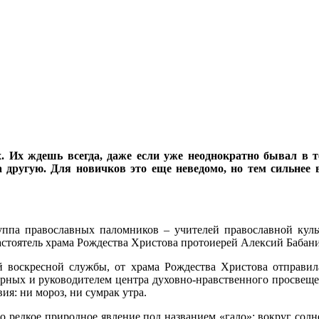
. Их ждешь всегда, даже если уже неоднократно бывал в т
а другую. Для новичков это еще неведомо, но тем сильнее 
уппа православных паломников – учителей православной кул
астоятель храма Рождества Христова протоиерей Алексий Бабан
й воскресной службы, от храма Рождества Христова отправил
ных и руководителем центра духовно-нравственного просвещен
я: ни мороз, ни сумрак утра.
но редкое природное явление под названием «гало»: вокруг сол