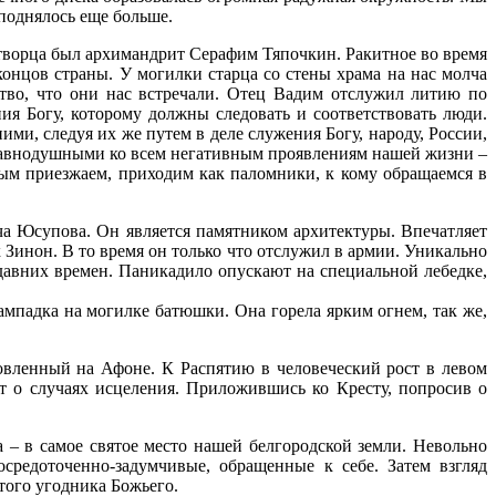
 поднялось еще больше.
дотворца был архимандрит Серафим Тяпочкин. Ракитное во время
онцов страны. У могилки старца со стены храма на нас молча
во, что они нас встречали. Отец Вадим отслужил литию по
я Богу, которому должны следовать и соответствовать люди.
ими, следуя их же путем в деле служения Богу, народу, России,
ть равнодушными ко всем негативным проявлениям нашей жизни –
рым приезжаем, приходим как паломники, к кому обращаемся в
ча Юсупова. Он является памятником архитектуры. Впечатляет
Зинон. В то время он только что отслужил в армии. Уникально
 давних времен. Паникадило опускают на специальной лебедке,
мпадка на могилке батюшки. Она горела ярким огнем, так же,
овленный на Афоне. К Распятию в человеческий рост в левом
 о случаях исцеления. Приложившись ко Кресту, попросив о
– в самое святое место нашей белгородской земли. Невольно
редоточенно-задумчивые, обращенные к себе. Затем взгляд
ятого угодника Божьего.