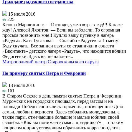
Граждане радужного государства
15 июля 2016
225
Ксюша Маршинина: — Господи, уже завтра заезд!!! Как же
жду! Алексей Яхонтов: — Если вы заболели. То огромная
просьба позвонить мне!! Куплю вашу путёвку в лагерь
«Радуга». Катя Гусакова: — Спасибо «Радуге» за 1 смену!
Буду скучать. Все записи взяты со странички в соцсети
«Вконтакте» детского лагеря «Радуга», что находится вблизи
Федосеевки. Здесь вы не найдете...
Митрополичий центр Старооскольского округа
По примеру святых Петра и Февронии
13 июля 2016
161
В Старом Осколе в день памяти святых Петра и Февронии
Муромских на городских площадях, перед загсом и на
площади Победы состоялись торжества, посвященные Дню
семьи, любви и верности. Здесь собрались молодожены, а
также пары, отмечающие большие и малые юбилеи своей
свадьбы. «Как вы понимаете смысл праздника?» — с таким
вопросом к присутствующим обратились корреспонденты