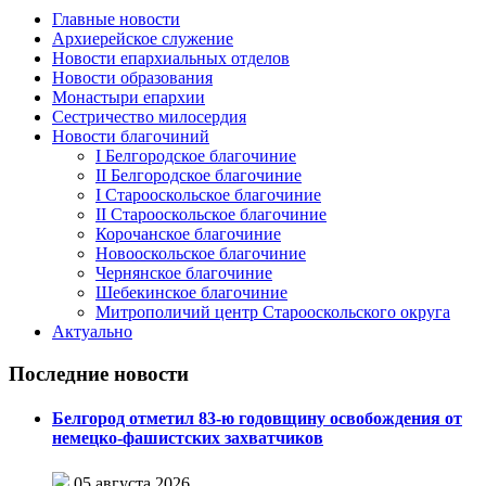
Главные новости
Архиерейское служение
Новости епархиальных отделов
Новости образования
Монастыри епархии
Сестричество милосердия
Новости благочиний
I Белгородское благочиние
II Белгородское благочиние
I Старооскольское благочиние
II Старооскольское благочиние
Корочанское благочиние
Новооскольское благочиние
Чернянское благочиние
Шебекинское благочиние
Митрополичий центр Старооскольского округа
Актуально
Последние новости
Белгород отметил 83-ю годовщину освобождения от
немецко-фашистских захватчиков
05 августа 2026