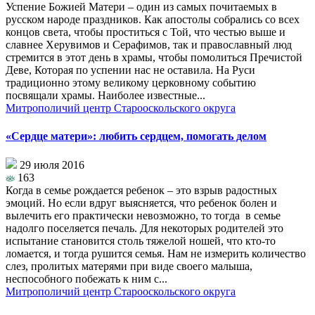
Успение Божией Матери – один из самых почитаемых в
русском народе праздников. Как апостолы собрались со всех
концов света, чтобы проститься с Той, что честью выше и
славнее Херувимов и Серафимов, так и православный люд
стремится в этот день в храмы, чтобы помолиться Пречистой
Деве, Которая по успении нас не оставила. На Руси
традиционно этому великому церковному событию
посвящали храмы. Наиболее известные...
Митрополичий центр Старооскольского округа
«Сердце матери»: любить сердцем, помогать делом
29 июля 2016
163
Когда в семье рождается ребенок – это взрыв радостных
эмоций. Но если вдруг выясняется, что ребенок болен и
вылечить его практически невозможно, то тогда в семье
надолго поселяется печаль. Для некоторых родителей это
испытание становится столь тяжелой ношей, что кто-то
ломается, и тогда рушится семья. Нам не измерить количество
слез, пролитых матерями при виде своего малыша,
неспособного побежать к ним с...
Митрополичий центр Старооскольского округа