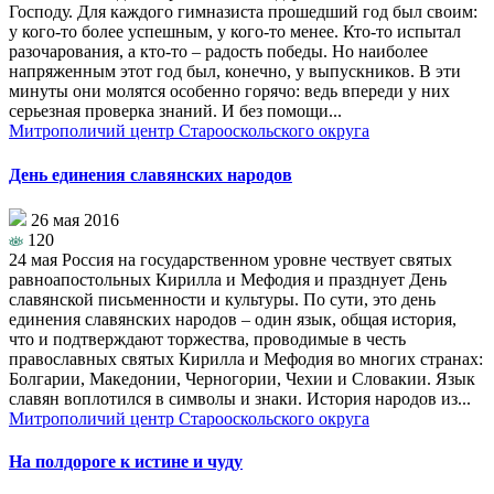
Господу. Для каждого гимназиста прошедший год был своим:
у кого-то более успешным, у кого-то менее. Кто-то испытал
разочарования, а кто-то – радость победы. Но наиболее
напряженным этот год был, конечно, у выпускников. В эти
минуты они молятся особенно горячо: ведь впереди у них
серьезная проверка знаний. И без помощи...
Митрополичий центр Старооскольского округа
День единения славянских народов
26 мая 2016
120
24 мая Россия на государственном уровне чествует святых
равноапостольных Кирилла и Мефодия и празднует День
славянской письменности и культуры. По сути, это день
единения славянских народов – один язык, общая история,
что и подтверждают торжества, проводимые в честь
православных святых Кирилла и Мефодия во многих странах:
Болгарии, Македонии, Черногории, Чехии и Словакии. Язык
славян воплотился в символы и знаки. История народов из...
Митрополичий центр Старооскольского округа
На полдороге к истине и чуду