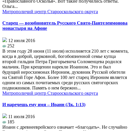
«Православного Осколья». Вот такие получились ответы.
Ольга...
Митрополичий центр Старооскольского округа
Старец — возобновитель Русского Свято-Пантелеимонова
монастыря на Афоне
12 июля 2016
252
В этом году 28 июня (11 июля) исполняется 210 лет с момента,
когда в доброй, церковной, богобоязненной семье купца
второй гильдии Петра Григорьевича Соломенцева родился
мальчик. При крещении нарекли Иоанном. Это и был
будущий иеросхимонах Иероним, духовник Русской обители
на Святой Горе Афон. Более 100 лет старец Иероним является
одним из самых почитаемых среди русских святогорских
подвижников. Память о нем бережно...
Митрополичий центр Старооскольского округа
И наречешь ему имя – Иоанн (Лк. 1:13)
11 июля 2016
185
Иоанн с древнееврейского означает «благодать». Не случайно