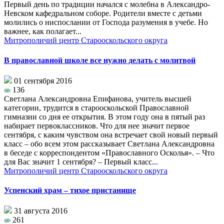
Первый день по традиции начался с молебна в Александро-
Невском кафедральном соборе. Родители вместе с детьми
молились о ниспослании от Господа разумения в учебе. Но
важнее, как полагает...
Митрополичий центр Старооскольского округа
В православной школе все нужно делать с молитвой
01 сентября 2016
136
Светлана Александровна Епифанова, учитель высшей
категории, трудится в старооскольской Православной
гимназии со дня ее открытия. В этом году она в пятый раз
набирает первоклассников. Что для нее значит первое
сентября, с каким чувством она встречает свой новый первый
класс – обо всем этом рассказывает Светлана Александровна
в беседе с корреспондентом «Православного Осколья». – Что
для Вас значит 1 сентября? – Первый класс...
Митрополичий центр Старооскольского округа
Успенский храм – тихое пристанище
31 августа 2016
261