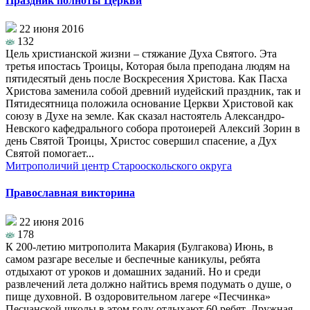
Праздник полноты Церкви
22 июня 2016
132
Цель христианской жизни – стяжание Духа Святого. Эта
третья ипостась Троицы, Которая была преподана людям на
пятидесятый день после Воскресения Христова. Как Пасха
Христова заменила собой древний иудейский праздник, так и
Пятидесятница положила основание Церкви Христовой как
союзу в Духе на земле. Как сказал настоятель Александро-
Невского кафедрального собора протоиерей Алексий Зорин в
день Святой Троицы, Христос совершил спасение, а Дух
Святой помогает...
Митрополичий центр Старооскольского округа
Православная викторина
22 июня 2016
178
К 200-летию митрополита Макария (Булгакова) Июнь, в
самом разгаре веселые и беспечные каникулы, ребята
отдыхают от уроков и домашних заданий. Но и среди
развлечений лета должно найтись время подумать о душе, о
пище духовной. В оздоровительном лагере «Песчинка»
Песчанской школы в этом году отдыхают 60 ребят. Дружная