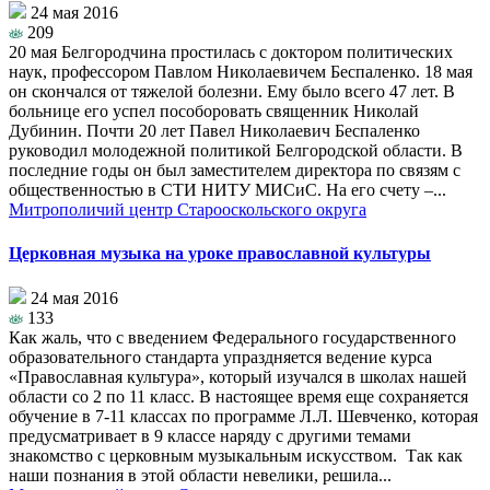
24 мая 2016
209
20 мая Белгородчина простилась с доктором политических
наук, профессором Павлом Николаевичем Беспаленко. 18 мая
он скончался от тяжелой болезни. Ему было всего 47 лет. В
больнице его успел пособоровать священник Николай
Дубинин. Почти 20 лет Павел Николаевич Беспаленко
руководил молодежной политикой Белгородской области. В
последние годы он был заместителем директора по связям с
общественностью в СТИ НИТУ МИСиС. На его счету –...
Митрополичий центр Старооскольского округа
Церковная музыка на уроке православной культуры
24 мая 2016
133
Как жаль, что с введением Федерального государственного
образовательного стандарта упраздняется ведение курса
«Православная культура», который изучался в школах нашей
области со 2 по 11 класс. В настоящее время еще сохраняется
обучение в 7-11 классах по программе Л.Л. Шевченко, которая
предусматривает в 9 классе наряду с другими темами
знакомство с церковным музыкальным искусством. Так как
наши познания в этой области невелики, решила...