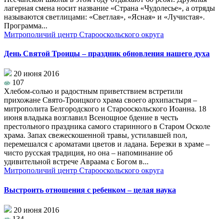
лагерная смена носит название «Страна «Чудолесье», а отряды
называются светлицами: «Светлая», «Ясная» и «Лучистая».
Программа...
Митрополичий центр Старооскольского округа
День Святой Троицы – праздник обновления нашего духа
20 июня 2016
107
Хлебом-солью и радостным приветствием встретили
прихожане Свято-Троицкого храма своего архипастыря –
митрополита Белгородского и Старооскольского Иоанна. 18
июня владыка возглавил Всенощное бдение в честь
престольного праздника самого старинного в Старом Осколе
храма. Запах свежескошенной травы, устилавшей пол,
перемешался с ароматами цветов и ладана. Березки в храме –
чисто русская традиция, но она – напоминание об
удивительной встрече Авраама с Богом в...
Митрополичий центр Старооскольского округа
Выстроить отношения с ребенком – целая наука
20 июня 2016
134