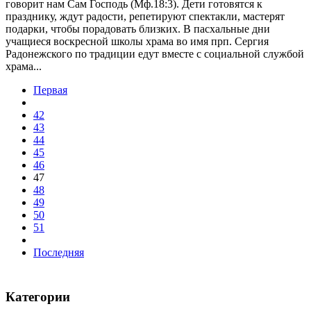
говорит нам Сам Господь (Мф.18:3). Дети готовятся к
празднику, ждут радости, репетируют спектакли, мастерят
подарки, чтобы порадовать близких. В пасхальные дни
учащиеся воскресной школы храма во имя прп. Сергия
Радонежского по традиции едут вместе с социальной службой
храма...
Первая
42
43
44
45
46
47
48
49
50
51
Последняя
Категории