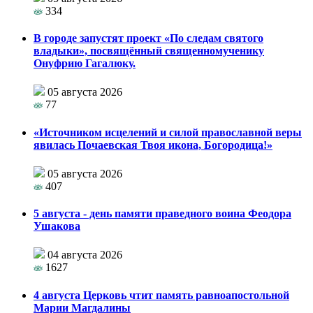
334
В городе запустят проект «По следам святого
владыки», посвящённый священномученику
Онуфрию Гагалюку.
05 августа 2026
77
«Источником исцелений и силой православной веры
явилась Почаевская Твоя икона, Богородица!»
05 августа 2026
407
5 августа - день памяти праведного воина Феодора
Ушакова
04 августа 2026
1627
4 августа Церковь чтит память равноапостольной
Марии Магдалины