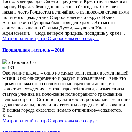
Господь выбрал для Своего Предтечи и Крестителя такое имя:
народу Израиля будет дан не закон, а благодать. Семь лет
назад в честь Рождества величайшего из пророков стараниями
почетного гражданина Старооскольского округа Ивана
Афанасьевича Гусарова был возведен храм. - Это место
святое, насыщенно Святым Духом, — уверен Иван
Афанасьевич. – Сюда вечером придешь, посидишь у храма...
Митрополичий центр Старооскольского округа
Прощальная гастроль – 2016
28 июня 2016
131
Окончание школы – одно из самых волнующих времен нашей
жизни. Оно одновременно и радует, и озадачивает – ведь это
время сопряжено и со сложностью сдачи экзаменов, и с
радостью вхождения в стезю взрослой жизни, с изменением
статуса ученика на положение полноправного гражданина
великой страны. Сотни выпускников-старооскольцев успешно
сдали экзамены, получили аттестаты о среднем образовании.
В нашем городе оказалось немало отличников-медалистов.
Как...
Митрополичий центр Старооскольского округа