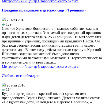
Митрополичий центр Старооскольского округа
Праздник праздников в детском саду «Троицкий»
23 мая 2016
129
Светлое Христово Воскресение – главное событие года для
православных христиан. Это самый долгожданный праздник
и для детей детского сада № 25 «Троицкий». 10 мая состоялся
праздничный утренник, посвященный празднику Пасхи. Он
был подготовлен воспитанниками старших групп нашего
детского сада. В этом году ребята показали сценку о Красной
Шапочке, содержание которой было дополнено
христианскими пасхальными мотивами. С торжественностью
и волнением дети читали стихи...
Митрополичий центр Старооскольского округа
Любовь все побеждает
23 мая 2016
114
Будни и праздники воскресной школы храма во имя
преподобного Сергия Радонежского. Детская молитва светла.
«Не будете как дети, не войдете в Царство Небесное», –