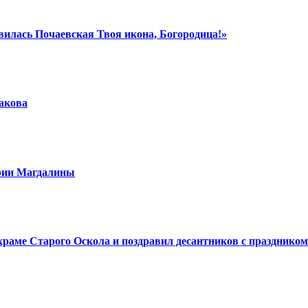
вилась Почаевская Твоя икона, Богородица!»
шакова
арии Магдалины
аме Старого Оскола и поздравил десантников с праздником