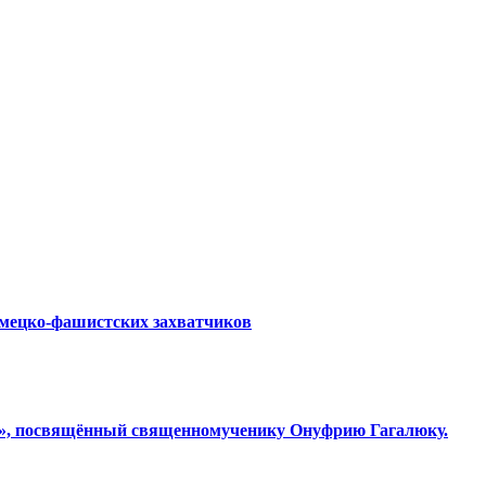
емецко-фашистских захватчиков
ки», посвящённый священномученику Онуфрию Гагалюку.