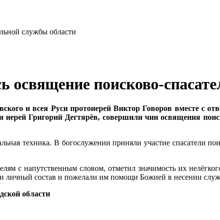
сь освящение поисково-спасат
кого и всея Руси протоиерей Виктор Говоров вместе с от
 иерей Григорий Дегтярёв, совершили чин освящения поис
льная техника. В богослужении приняли участие спасатели поис
елям с напутственным словом, отметил значимость их нелёгког
ли личный состав и пожелали им помощи Божией в несении слу
дской области