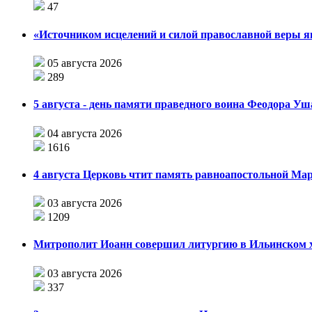
47
«Источником исцелений и силой православной веры я
05 августа 2026
289
5 августа - день памяти праведного воина Феодора У
04 августа 2026
1616
4 августа Церковь чтит память равноапостольной М
03 августа 2026
1209
Митрополит Иоанн совершил литургию в Ильинском хр
03 августа 2026
337