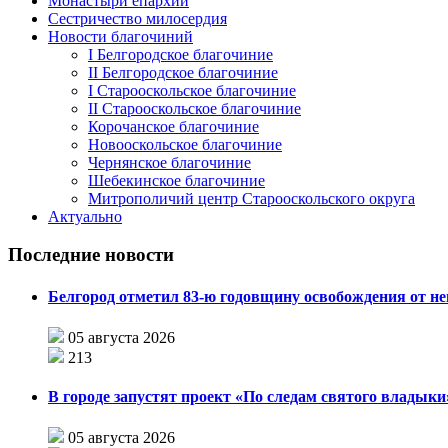
Монастыри епархии
Сестричество милосердия
Новости благочиний
I Белгородское благочиние
II Белгородское благочиние
I Старооскольское благочиние
II Старооскольское благочиние
Корочанское благочиние
Новооскольское благочиние
Чернянское благочиние
Шебекинское благочиние
Митрополичий центр Старооскольского округа
Актуально
Последние новости
Белгород отметил 83-ю годовщину освобождения от н
05 августа 2026
213
В городе запустят проект «По следам святого влады
05 августа 2026