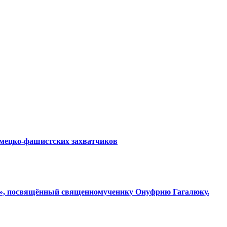
емецко-фашистских захватчиков
ки», посвящённый священномученику Онуфрию Гагалюку.