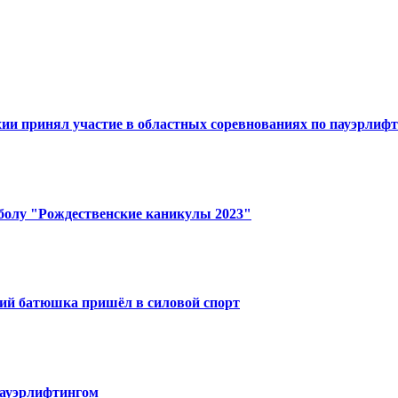
ии принял участие в областных соревнованиях по пауэрлифт
болу "Рождественские каникулы 2023"
кий батюшка пришёл в силовой спорт
пауэрлифтингом