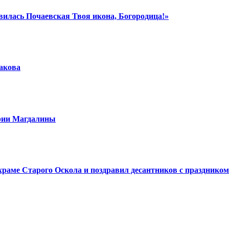
вилась Почаевская Твоя икона, Богородица!»
шакова
арии Магдалины
аме Старого Оскола и поздравил десантников с праздником