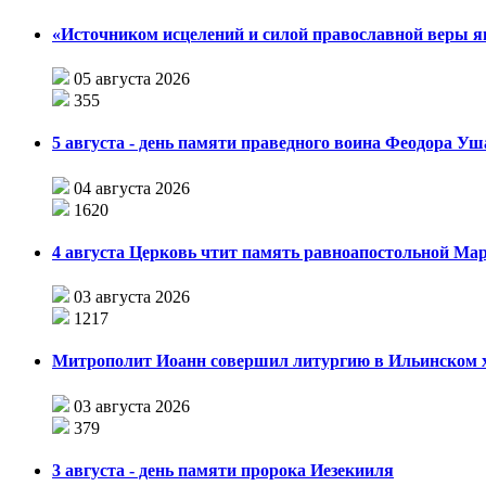
«Источником исцелений и силой православной веры я
05 августа 2026
355
5 августа - день памяти праведного воина Феодора У
04 августа 2026
1620
4 августа Церковь чтит память равноапостольной М
03 августа 2026
1217
Митрополит Иоанн совершил литургию в Ильинском хр
03 августа 2026
379
3 августа - день памяти пророка Иезекииля