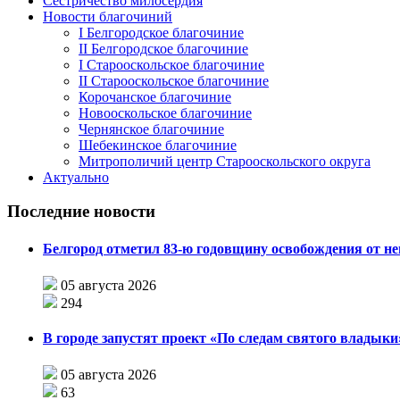
Сестричество милосердия
Новости благочиний
I Белгородское благочиние
II Белгородское благочиние
I Старооскольское благочиние
II Старооскольское благочиние
Корочанское благочиние
Новооскольское благочиние
Чернянское благочиние
Шебекинское благочиние
Митрополичий центр Старооскольского округа
Актуально
Последние новости
Белгород отметил 83-ю годовщину освобождения от н
05 августа 2026
294
В городе запустят проект «По следам святого влады
05 августа 2026
63