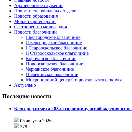
Главные новости
Архиерейское служение
Новости епархиальных отделов
Новости образования
Монастыри епархии
Сестричество милосердия
Новости благочиний
I Белгородское благочиние
II Белгородское благочиние
I Старооскольское благочиние
II Старооскольское благочиние
Корочанское благочиние
Новооскольское благочиние
Чернянское благочиние
Шебекинское благочиние
Митрополичий центр Старооскольского округа
Актуально
Последние новости
Белгород отметил 83-ю годовщину освобождения от н
05 августа 2026
278