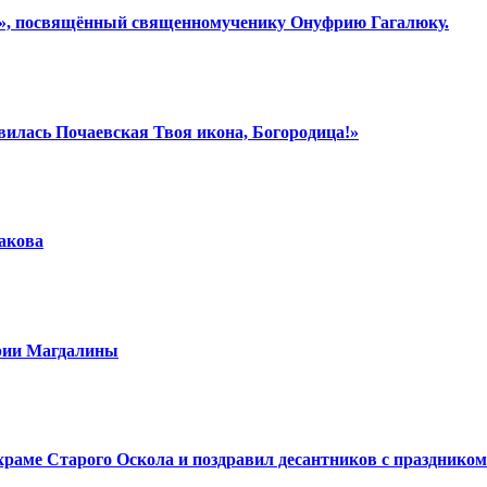
ки», посвящённый священномученику Онуфрию Гагалюку.
вилась Почаевская Твоя икона, Богородица!»
шакова
арии Магдалины
аме Старого Оскола и поздравил десантников с праздником