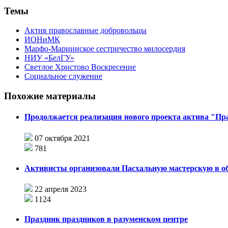
Темы
Актив православные добровольцы
ИОНиМК
Марфо-Мариинское сестричество милосердия
НИУ «БелГУ»
Светлое Христово Воскресение
Социальное служение
Похожие материалы
Продолжается реализация нового проекта актива "Пр
07 октября 2021
781
Активисты организовали Пасхальную мастерскую в об
22 апреля 2023
1124
Праздник праздников в разуменском центре