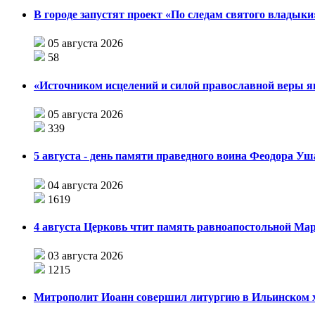
В городе запустят проект «По следам святого влады
05 августа 2026
58
«Источником исцелений и силой православной веры я
05 августа 2026
339
5 августа - день памяти праведного воина Феодора У
04 августа 2026
1619
4 августа Церковь чтит память равноапостольной М
03 августа 2026
1215
Митрополит Иоанн совершил литургию в Ильинском хр