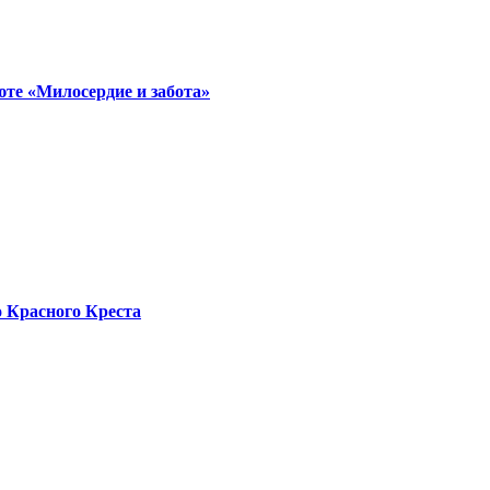
юте «Милосердие и забота»
о Красного Креста