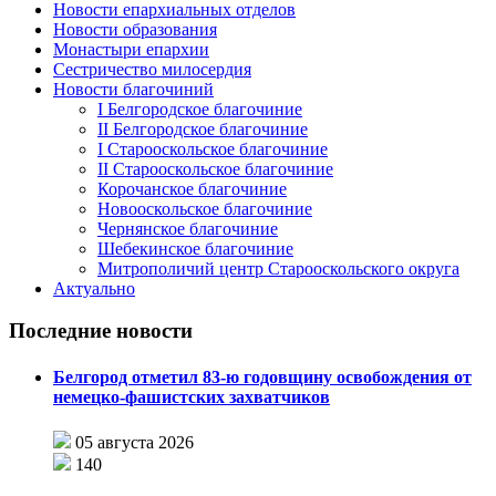
Новости епархиальных отделов
Новости образования
Монастыри епархии
Сестричество милосердия
Новости благочиний
I Белгородское благочиние
II Белгородское благочиние
I Старооскольское благочиние
II Старооскольское благочиние
Корочанское благочиние
Новооскольское благочиние
Чернянское благочиние
Шебекинское благочиние
Митрополичий центр Старооскольского округа
Актуально
Последние новости
Белгород отметил 83-ю годовщину освобождения от
немецко-фашистских захватчиков
05 августа 2026
140