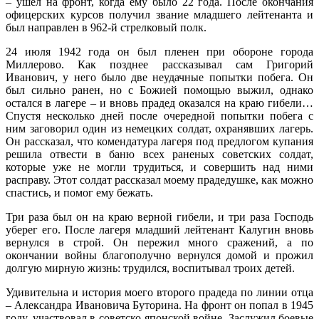
– ушел на фронт, когда ему было 22 года. После окончания
офицерских курсов получил звание младшего лейтенанта и
был направлен в 962-й стрелковый полк.
24 июля 1942 года он был пленен при обороне города
Миллерово. Как позднее рассказывал сам Григорий
Иванович, у него было две неудачные попытки побега. Он
был сильно ранен, но с Божией помощью выжил, однако
остался в лагере – и вновь прадед оказался на краю гибели…
Спустя несколько дней после очередной попытки побега с
ним заговорил один из немецких солдат, охранявших лагерь.
Он рассказал, что комендатура лагеря под предлогом купания
решила отвести в баню всех раненых советских солдат,
которые уже не могли трудиться, и совершить над ними
расправу. Этот солдат рассказал моему прадедушке, как можно
спастись, и помог ему бежать.
Три раза был он на краю верной гибели, и три раза Господь
уберег его. После лагеря младший лейтенант Калугин вновь
вернулся в строй. Он пережил много сражений, а по
окончании войны благополучно вернулся домой и прожил
долгую мирную жизнь: трудился, воспитывал троих детей.
Удивительна и история моего второго прадеда по линии отца
– Александра Ивановича Буторина. На фронт он попал в 1945
году, участвовал в советско-японской войне. Заслужил боевые