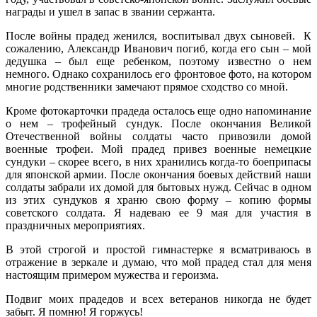
награды и ушел в запас в звании сержанта.
После войны прадед женился, воспитывал двух сыновей. К
сожалению, Александр Иванович погиб, когда его сын – мой
дедушка – был еще ребенком, поэтому известно о нем
немного. Однако сохранилось его фронтовое фото, на котором
многие родственники замечают прямое сходство со мной.
Кроме фотокарточки прадеда осталось еще одно напоминание
о нем – трофейный сундук. После окончания Великой
Отечественной войны солдаты часто привозили домой
военные трофеи. Мой прадед привез военные немецкие
сундуки – скорее всего, в них хранились когда-то боеприпасы
для японской армии. После окончания боевых действий наши
солдаты забрали их домой для бытовых нужд. Сейчас в одном
из этих сундуков я храню свою форму – копию формы
советского солдата. Я надеваю ее 9 мая для участия в
праздничных мероприятиях.
В этой строгой и простой гимнастерке я всматриваюсь в
отражение в зеркале и думаю, что мой прадед стал для меня
настоящим примером мужества и героизма.
Подвиг моих прадедов и всех ветеранов никогда не будет
забыт. Я помню! Я горжусь!