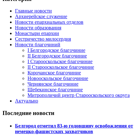
Главные новости
Архиерейское служение
Новости епархиальных отделов
Новости образования
Монастыри епархии
Сестричество милосердия
Новости благочиний
I Белгородское благочиние
II Белгородское благочиние
I Старооскольское благочиние
II Старооскольское благочиние
Корочанское благочиние
Новооскольское благочиние
Чернянское благочиние
Шебекинское благочиние
Митрополичий центр Старооскольского округа
Актуально
Последние новости
Белгород отметил 83-ю годовщину освобождения от
немецко-фашистских захватчиков