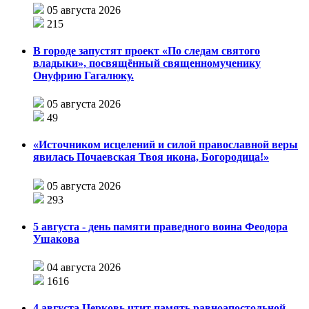
05 августа 2026
215
В городе запустят проект «По следам святого
владыки», посвящённый священномученику
Онуфрию Гагалюку.
05 августа 2026
49
«Источником исцелений и силой православной веры
явилась Почаевская Твоя икона, Богородица!»
05 августа 2026
293
5 августа - день памяти праведного воина Феодора
Ушакова
04 августа 2026
1616
4 августа Церковь чтит память равноапостольной