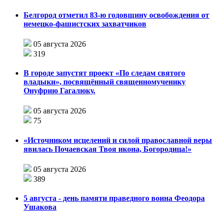
Белгород отметил 83-ю годовщину освобождения от
немецко-фашистских захватчиков
05 августа 2026
319
В городе запустят проект «По следам святого
владыки», посвящённый священномученику
Онуфрию Гагалюку.
05 августа 2026
75
«Источником исцелений и силой православной веры
явилась Почаевская Твоя икона, Богородица!»
05 августа 2026
389
5 августа - день памяти праведного воина Феодора
Ушакова