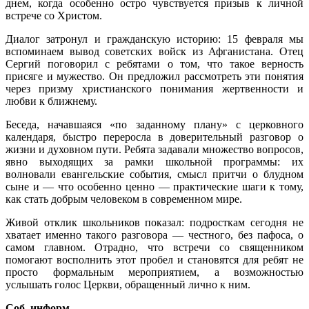
днем, когда особенно остро чувствуется призыв к личной
встрече со Христом.
Диалог затронул и гражданскую историю: 15 февраля мы
вспоминаем вывод советских войск из Афганистана. Отец
Сергий поговорил с ребятами о том, что такое верность
присяге и мужество. Он предложил рассмотреть эти понятия
через призму христианского понимания жертвенности и
любви к ближнему.
Беседа, начавшаяся «по заданному плану» с церковного
календаря, быстро переросла в доверительный разговор о
жизни и духовном пути. Ребята задавали множество вопросов,
явно выходящих за рамки школьной программы: их
волновали евангельские события, смысл притчи о блудном
сыне и — что особенно ценно — практические шаги к тому,
как стать добрым человеком в современном мире.
Живой отклик школьников показал: подросткам сегодня не
хватает именно такого разговора — честного, без пафоса, о
самом главном. Отрадно, что встречи со священником
помогают восполнить этот пробел и становятся для ребят не
просто формальным мероприятием, а возможностью
услышать голос Церкви, обращенный лично к ним.
Соб. информ.