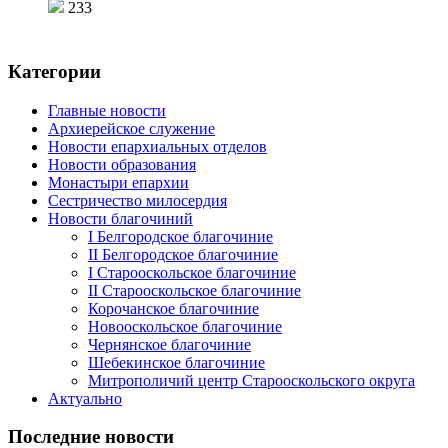
233
Категории
Главные новости
Архиерейское служение
Новости епархиальных отделов
Новости образования
Монастыри епархии
Сестричество милосердия
Новости благочиний
I Белгородское благочиние
II Белгородское благочиние
I Старооскольское благочиние
II Старооскольское благочиние
Корочанское благочиние
Новооскольское благочиние
Чернянское благочиние
Шебекинское благочиние
Митрополичий центр Старооскольского округа
Актуально
Последние новости