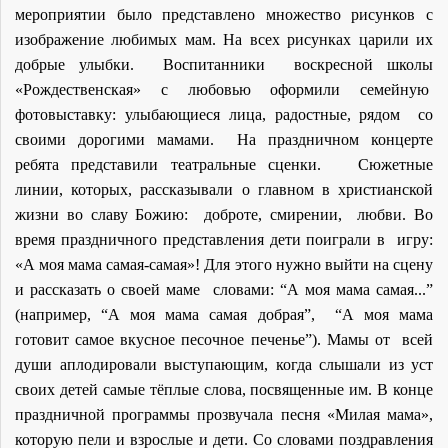
мероприятии было представлено множество рисунков с
изображение любимых мам. На всех рисунках царили их
добрые улыбки. Воспитанники воскресной школы
«Рождественская» с любовью оформили семейную
фотовыставку: улыбающиеся лица, радостные, рядом со
своими дорогими мамами. На праздничном концерте
ребята представили театральные сценки. Сюжетные
линии, которых, рассказывали о главном в христианской
жизни во славу Божию: доброте, смирении, любви. Во
время праздничного представления дети поиграли в игру:
«А моя мама самая-самая»! Для этого нужно выйти на сцену
и рассказать о своей маме словами: “А моя мама самая...”
(например, “А моя мама самая добрая”, “А моя мама
готовит самое вкусное песочное печенье”). Мамы от всей
души аплодировали выступающим, когда слышали из уст
своих детей самые тёплые слова, посвященные им. В конце
праздничной программы прозвучала песня «Милая мама»,
которую пели и взрослые и дети. Со словами поздравления