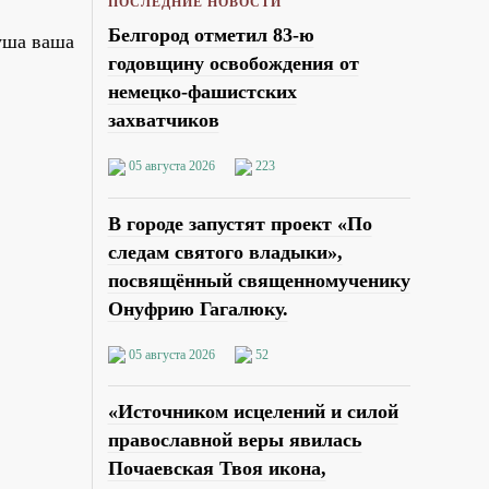
ПОСЛЕДНИЕ НОВОСТИ
Белгород отметил 83-ю
душа ваша
годовщину освобождения от
немецко-фашистских
захватчиков
05 августа 2026
223
В городе запустят проект «По
следам святого владыки»,
посвящённый священномученику
Онуфрию Гагалюку.
05 августа 2026
52
«Источником исцелений и силой
православной веры явилась
Почаевская Твоя икона,