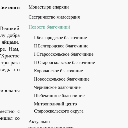
ветлого
Монастыри епархии
Сестричество милосердия
Новости благочиний
 Великий
лу добра
I Белгородское благочиние
 яйцами.
II Белгородское благочиние
ре. Нам,
I Старооскольское благочиние
"Христос
 три раза
II Старооскольское благочиние
ведь это
Корочанское благочиние
Новооскольское благочиние
Чернянское благочиние
рированы
Шебекинское благочиние
Митрополичий центр
местно с
Старооскольского округа
ришел со
Актуально