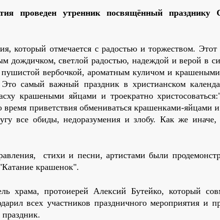
ития проведен утренник посвящённый празднику С
ния, который отмечается с радостью и торжеством. Этот
ым дождичком, светлой радостью, надеждой и верой в си
 с пушистой вербочкой, ароматным куличом и крашеными
 Это самый важный праздник в христианском календа
асху крашеными яйцами и троекратно христосоваться:
Во время приветствия обмениваться крашенками-яйцами и
гу все обиды, недоразумения и злобу. Как же иначе, 
равления, стихи и песни, артистами были продемонст
"Катание крашенок".
ель храма, протоиерей Алексий Бутейко, который сов
одарил всех участников праздничного мероприятия и п
 праздник.