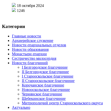
18 октября 2024
1246
Категории
Главные новости
Архиерейское служение
Новости епархиальных отделов
Новости образования
Монастыри епархии
Сестричество милосердия
Новости благочиний
I Белгородское благочиние
II Белгородское благочиние
I Старооскольское благочиние
II Старооскольское благочиние
Корочанское благочиние
Новооскольское благочиние
Чернянское благочиние
Шебекинское благочиние
Митрополичий центр Старооскольского округа
Актуально