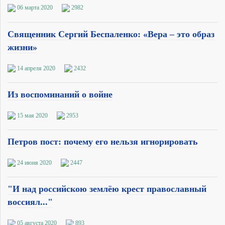
06 марта 2020
2982
Священник Сергий Беспаленко: «Вера – это образ
жизни»
14 апреля 2020
2432
Из воспоминаний о войне
15 мая 2020
2953
Петров пост: почему его нельзя игнорировать
24 июня 2020
2447
"И над российскою землёю крест православный
воссиял..."
05 августа 2020
893