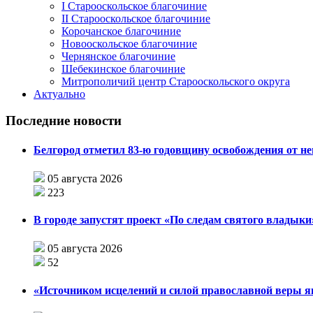
I Старооскольское благочиние
II Старооскольское благочиние
Корочанское благочиние
Новооскольское благочиние
Чернянское благочиние
Шебекинское благочиние
Митрополичий центр Старооскольского округа
Актуально
Последние новости
Белгород отметил 83-ю годовщину освобождения от н
05 августа 2026
223
В городе запустят проект «По следам святого влады
05 августа 2026
52
«Источником исцелений и силой православной веры я