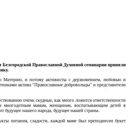
ли Белгородской Православной Духовной семинарии приняли
ику.
го Материю, и потому активисты с дерзновением, любовью и
стниками актива "Православные добровольцы" и представители
ществованию очень скудные, как много ложится ответственности
сти многодетным мамам, женщинам, воспитывающим детей в
сит будущее нашего народа, будущее нашей страны.
укты питания, сладости, каждой маме был преподнесен букет