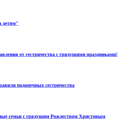
а детям"
вления от сестричества с грядущими праздниками!
равили подопечных сестричества
нные семьи с грядущим Рождеством Христовым