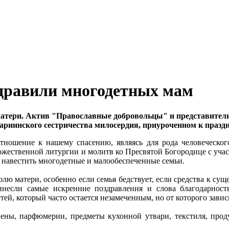
здравили многодетных мам
ь матери. Актив "Православные добровольцы" и представите
риинского сестричества милосердия, приуроченном к праздн
отношение к нашему спасению, являясь для рода человеческо
ожественной литургии и молитв ко Пресвятой Богородице с уча
навестить многодетные и малообеспеченные семьи.
лю матери, особенно если семья бедствует, если средства к су
ринесли самые искренние поздравления и слова благодарно
тей, который часто остается незамеченным, но от которого зави
ены, парфюмерии, предметы кухонной утвари, текстиля, прод