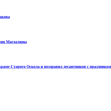
шакова
арии Магдалины
аме Старого Оскола и поздравил десантников с праздником