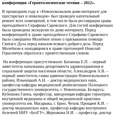
конференция «Геронтологические чтения – 2012».
В прошедшем году в «Новооскольском доме-интернате для
престарелых и инвалидов» был проведен капитальный
ремонт всех помещений, в том числе была реставрация храма
преподобного Серафима Саровского. Для гостей конференции
была проведена экскурсия по дому-интернату. Перед
конференцией в храме преподобного Серафима Саровского
было совершено Молебное пение о призывании помощи
Святаго Духа перед началом всякаго добраго дела. Перед
Молебном к находящимся в храме протоиерей Николай
Герасимчук обратился с приветственным словом.
На конференции присутствовали: Батанова Е.П. – первый
заместитель начальника департамента здравоохранения и
социальной защиты населения области; Александров А.В. –
первый заместитель главы администрации Новооскольского
района; Ильницкий А.Н. – доктор медицинских наук,
профессор кафедры медицинской реабилитации Полоцкого
государственного университета, г. Новополоцк, Беларусь;
Кубешова Ганна, профессор, заведующая кафедры гериатрии,
внутренней медицины и общей медицинской практики
университета им. Масарыка, г. Брно, Чехия; Прощаев К.И. –
доктор медицинских наук, профессор кафедры внутренних
болезней НИУ «БелГУ»; Жернакова Н.И. – профессор, доктор