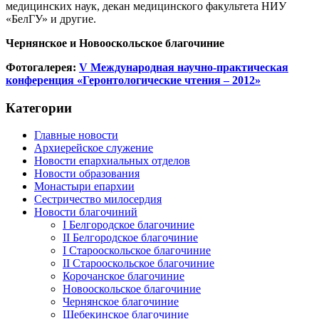
медицинских наук, декан медицинского факультета НИУ
«БелГУ» и другие.
Чернянское и Новооскольское благочиние
Фотогалерея:
V Международная научно-практическая
конференция «Геронтологические чтения – 2012»
Категории
Главные новости
Архиерейское служение
Новости епархиальных отделов
Новости образования
Монастыри епархии
Сестричество милосердия
Новости благочиний
I Белгородское благочиние
II Белгородское благочиние
I Старооскольское благочиние
II Старооскольское благочиние
Корочанское благочиние
Новооскольское благочиние
Чернянское благочиние
Шебекинское благочиние