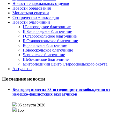
Новости епархиальных отделов
Новости образования
Монастыри епархии
Сестричество милосердия
Новости благочиний
I Белгородское благочиние
II Белгородское благочиние
I Старооскольское благочиние
II Старооскольское благочиние
Корочанское благочиние
Новооскольское благочиние
Чернянское благочиние
Шебекинское благочиние
Митрополичий центр Старооскольского округа
Актуально
Последние новости
Белгород отметил 83-ю годовщину освобождения от
немецко-фашистских захватчиков
05 августа 2026
155