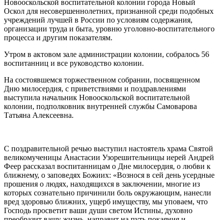
Новооскольской воспитательной колонии города Новый
Оскол для несовершеннолетних, признанной среди подобных
учреждений лучшей в России по условиям содержания,
организации труда и быта, уровню уголовно-воспитательного
процесса и другим показателям.
Утром в актовом зале администрации колонии, собралось 56
воспитанниц и все руководство колонии.
На состоявшемся торжественном собрании, посвященном
Дню милосердия, с приветствиями и поздравлениями
выступила начальник Новооскольской воспитательной
колонии, подполковник внутренней службы Самоварова
Татьяна Алексеевна.
С поздравительной речью выступил настоятель храма Святой
великомученицы Анастасии Узорешительницы иерей Андрей
Феер рассказал воспитанницам о Дне милосердия, о любви к
ближнему, о заповедях Божиих: «Вознося в сей день усердные
прошения о людях, находящихся в заключении, многие из
которых сознательно причинили боль окружающим, нанесли
вред здоровью ближних, ущерб имуществу, мы уповаем, что
Господь просветит ваши души светом Истины, духовно
преобразит вашу жизнь, направит на путь покаяния и