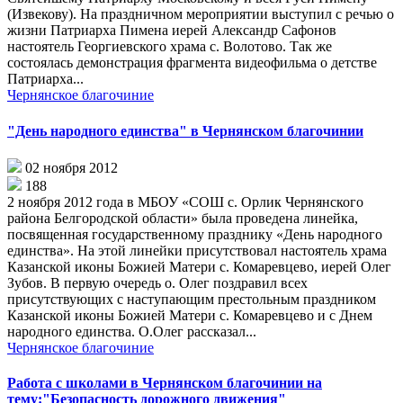
(Извекову). На праздничном мероприятии выступил с речью о
жизни Патриарха Пимена иерей Александр Сафонов
настоятель Георгиевского храма с. Волотово. Так же
состоялась демонстрация фрагмента видеофильма о детстве
Патриарха...
Чернянское благочиние
"День народного единства" в Чернянском благочинии
02 ноября 2012
188
2 ноября 2012 года в МБОУ «СОШ с. Орлик Чернянского
района Белгородской области» была проведена линейка,
посвященная государственному празднику «День народного
единства». На этой линейки присутствовал настоятель храма
Казанской иконы Божией Матери с. Комаревцево, иерей Олег
Зубов. В первую очередь о. Олег поздравил всех
присутствующих с наступающим престольным праздником
Казанской иконы Божией Матери с. Комаревцево и с Днем
народного единства. О.Олег рассказал...
Чернянское благочиние
Работа с школами в Чернянском благочинии на
тему:"Безопасность дорожного движения"