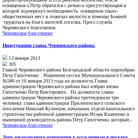
освящения о.Петр обратился с речью к присутствующим в
которой подчеркнул необходимость освящения таких-
общественных мест и пожелал милости и помощи Божией
трудиться на благо жителей поселка. Пресс-служба
Чернянского благочиния.
Чернянское благочиние
Инаугурация главы Чернянского района.
13 января 2013
305
Главой Чернянского района Белгородской области переизбран
Петр Гапотченко Решением сессии Муниципального Совета
№580 от 10 января 2013 года на должность Главы
администрации Чернянского района был избран вновь
Гапотченко Петр Викторович. На должность главы
администрации Чернянского района претендовали три
человека: глава администрации Прилепенского сельского
поселения Николай Кузнецов, начальник отдела капитального
строительства районной администрации Игорь Казаченко и
нынешний руководитель района Пётр Гапотченко, который...
Чернянское благочиние
День милосердного отношения к осужденным в поселке