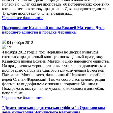
молебна о. Олег сказал проповедь об исторических событиях,
которые легли в основу праздника - Дня народного единства.
В конце проповеди о. Олег поздравил...
Чернянское благочиние
Празднование Казанской иконы Божией Матери и День
народного единства в поселке Чернянка.
04 ноября 2012
171
4 ноября 2012 года в пос. Чернянка во дворце культуры
состоялся праздничный концерт, посвящённый празднику
Казанской иконы Божией Матери и Дню народного единства.
На праздничном мероприятии выступил с поздравлением и
проповедью о подвиге Святого великомученика Ермогена
Патриарха Московского, благочинный Чернянского района
иерей Степан Жаровский. Так же состоялась демонстрация
фрагмента видеофильма о жизни и подвигах Минина и
Пожарского, выступление мужского вокального ансамбля,
исполнение...
Чернянское благочиние
"Димитриевская родительская суббота"в Орликовском
доме милосердия Чернянского благочиния