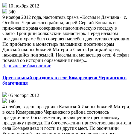
10 ноября 2012
340
9 ноября 2012 года, настоятель храма «Космы и Дамиана» с.
Огибное Чернянского района, иерей Сергий Бондарь и
прихожане храма совершили паломническую поездку в
Свято-Троицкий холковский монастырь. Перед началом
поездки в храме был совершен молебен для путешествующих.
По прибытию в монастырь паломники посетили храм
Донской иконы Божией Матери и Свято-Троицкий храм,
находящийся под землей. Насельник монастыря отец Феофан
поведал об истории образования пещер...
Чернянское благочиние
Престольный праздник в селе Комаревцево Чернянского
благочиния
05 ноября 2012
190
4 ноября, в день праздника Казанской Иконы Божией Матери,
в селе Комаревцево Чернянского района состоялось
праздничное богослужение, посвященное престольному
празднику прихода. На богослужении присутствовали жители
села Комаревцево и гости из других мест. По окончании
Божественной литургии и праздничного водосвятного