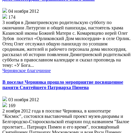
04 ноября 2012
174
3 ноября в Димитриевскую родительскую субботу по
окончании Литургии и общей панихиды, настоятель храма
Казанской иконы Божией Матери с. Комаревцево иерей Олег
Зубов посетил «Орликовский Дом милосердия» в селе Орлик.
Отец Олег отслужил общую панихиду по усопшим
сродникам, жителей и рабочего персонала дома милосердия,
рассказал об истории появления Димитриевской родительской
субботы в православном календаре и сказал проповедь на
тему: «У Бога...
Чернянское благочиние
В поселке Чернянка прошло мероприятие посвященное
памяти Святейшего Патриарха Пимена
03 ноября 2012
169
2 ноября 2012 года в поселке Чернянка, в кинотеатре
"Космос", состоялся выставочный проект музея-диорамы и
Белгородско-Старооскольской епархии под названием "Былое
пролетает... Патриарх Пимен и его время", посвящённый
Святейшему Патриарху Московскому и всея Руси Пимену