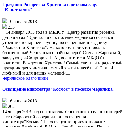
Праздник Рождества Христова в детском саду
"Кристаллик"
16 января 2013
233
14 января 2013 года в МБДОУ "Центр развития ребенка-
детский сад "Кристаллик" в поселке Чернянка состоялся
утренник в старшей группе, посвященный празднику
"Рождество Христово". На котором присутствовали:
благочинный Чернянского района иерей Степан Жаровский,
заведующая-Свиридова Н.А., воспитатели МБДОУ и
родители. Рождество Христово! Самый светлый и радостный
праздник для христиан , самый яркий и весёлый! Самый
любимый и для наших малышей....
Чернянское благочиние
Освящение кинотеатра"Космос" в поселке Чернянка.
16 января 2013
202
14 января 2013 года настоятель Успенского храма протоиерей
Петр Жаровский совершил чин освящения
кинотеатра"Космос".На освящении присутствовали:
директор-Вербицкий В.Н.и рабочий коллектив. После