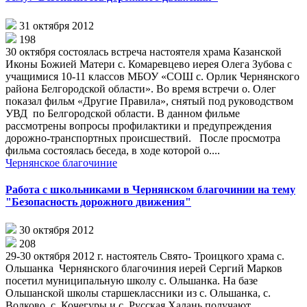
31 октября 2012
198
30 октября состоялась встреча настоятеля храма Казанской
Иконы Божией Матери с. Комаревцево иерея Олега Зубова с
учащимися 10-11 классов МБОУ «СОШ с. Орлик Чернянского
района Белгородской области». Во время встречи о. Олег
показал фильм «Другие Правила», снятый под руководством
УВД по Белгородской области. В данном фильме
рассмотрены вопросы профилактики и предупреждения
дорожно-транспортных происшествий. После просмотра
фильма состоялась беседа, в ходе которой о....
Чернянское благочиние
Работа с школьниками в Чернянском благочинии на тему
"Безопасность дорожного движения"
30 октября 2012
208
29-30 октября 2012 г. настоятель Свято- Троицкого храма с.
Ольшанка Чернянского благочиния иерей Сергий Марков
посетил муниципальную школу с. Ольшанка. На базе
Ольшанской школы старшеклассники из с. Ольшанка, с.
Волково, с. Кочегуры и с. Русская Халань получают