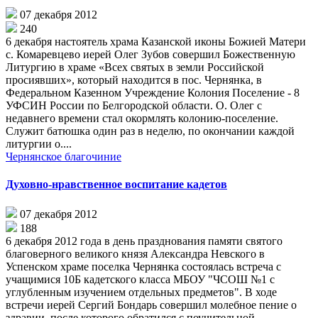
07 декабря 2012
240
6 декабря настоятель храма Казанской иконы Божией Матери
с. Комаревцево иерей Олег Зубов совершил Божественную
Литургию в храме «Всех святых в земли Российской
просиявших», который находится в пос. Чернянка, в
Федеральном Казенном Учреждение Колония Поселение - 8
УФСИН России по Белгородской области. О. Олег с
недавнего времени стал окормлять колонию-поселение.
Служит батюшка один раз в неделю, по окончании каждой
литургии о....
Чернянское благочиние
Духовно-нравственное воспитание кадетов
07 декабря 2012
188
6 декабря 2012 года в день празднования памяти святого
благоверного великого князя Александра Невского в
Успенском храме поселка Чернянка состоялась встреча с
учащимися 10Б кадетского класса МБОУ "ЧСОШ №1 с
углубленным изучением отдельных предметов". В ходе
встречи иерей Сергий Бондарь совершил молебное пение о
здравии, после которого обратился с поучительной