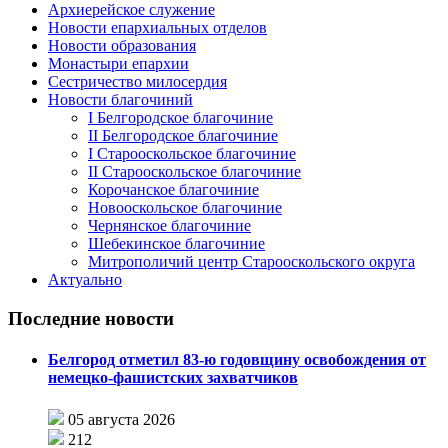
Архиерейское служение
Новости епархиальных отделов
Новости образования
Монастыри епархии
Сестричество милосердия
Новости благочиний
I Белгородское благочиние
II Белгородское благочиние
I Старооскольское благочиние
II Старооскольское благочиние
Корочанское благочиние
Новооскольское благочиние
Чернянское благочиние
Шебекинское благочиние
Митрополичий центр Старооскольского округа
Актуально
Последние новости
Белгород отметил 83-ю годовщину освобождения от
немецко-фашистских захватчиков
05 августа 2026
212